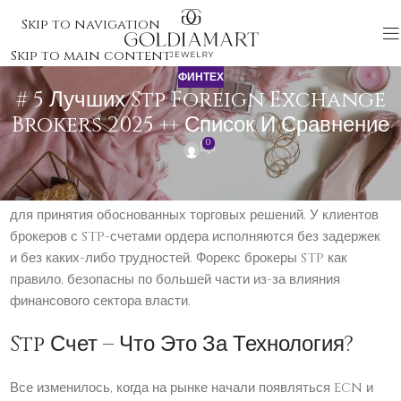
Skip to navigation
Skip to main content
ФИНТЕХ
# 5 Лучших Stp Foreign Exchange
Brokers 2025 ++ Список И Сравнение
0
Являетесь ли вы новичком или опытным trader,
понимание основ STP brokers имеет решающее значение
для принятия обоснованных торговых решений. У клиентов
брокеров с STP-счетами ордера исполняются без задержек
и без каких-либо трудностей. Форекс брокеры STP как
правило, безопасны по большей части из-за влияния
финансового сектора власти.
Stp Счет – Что Это За Технология?
Все изменилось, когда на рынке начали появляться ECN и