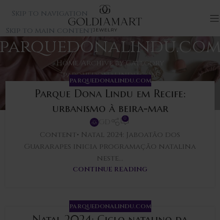
Skip to navigation
Skip to main content
parquedonalindu.co
Home
Archive by Category
"parquedonalindu.com"
PARQUEDONALINDU.COM
Parque Dona Lindu em Recife:
urbanismo à beira-mar
0
GD
Content• Natal 2024: Jaboatão dos
Guararapes inicia programação natalina
neste...
CONTINUE READING
PARQUEDONALINDU.COM
Natal 2024: Ciclo natalino da