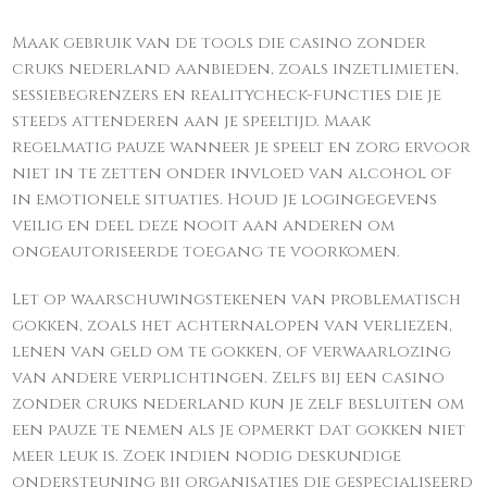
Maak gebruik van de tools die casino zonder
cruks nederland aanbieden, zoals inzetlimieten,
sessiebegrenzers en realitycheck-functies die je
steeds attenderen aan je speeltijd. Maak
regelmatig pauze wanneer je speelt en zorg ervoor
niet in te zetten onder invloed van alcohol of
in emotionele situaties. Houd je logingegevens
veilig en deel deze nooit aan anderen om
ongeautoriseerde toegang te voorkomen.
Let op waarschuwingstekenen van problematisch
gokken, zoals het achternalopen van verliezen,
lenen van geld om te gokken, of verwaarlozing
van andere verplichtingen. Zelfs bij een casino
zonder cruks nederland kun je zelf besluiten om
een pauze te nemen als je opmerkt dat gokken niet
meer leuk is. Zoek indien nodig deskundige
ondersteuning bij organisaties die gespecialiseerd