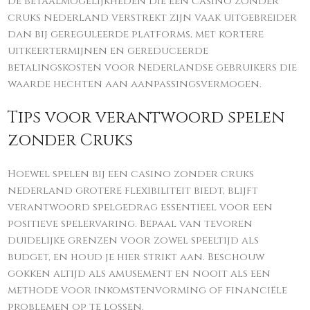
De betaalmogelijkheden die een casino zonder
cruks nederland verstrekt zijn vaak uitgebreider
dan bij gereguleerde platforms, met kortere
uitkeertermijnen en gereduceerde
betalingskosten voor Nederlandse gebruikers die
waarde hechten aan aanpassingsvermogen.
Tips voor verantwoord spelen
zonder Cruks
Hoewel spelen bij een casino zonder cruks
nederland grotere flexibiliteit biedt, blijft
verantwoord spelgedrag essentieel voor een
positieve spelervaring. Bepaal van tevoren
duidelijke grenzen voor zowel speeltijd als
budget, en houd je hier strikt aan. Beschouw
gokken altijd als amusement en nooit als een
methode voor inkomstenvorming of financiële
problemen op te lossen.