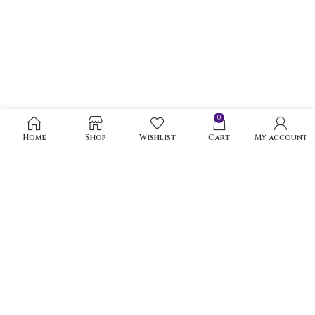
0
Home
Shop
Wishlist
Cart
My account