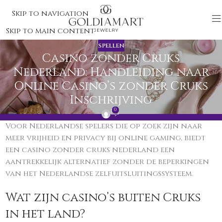
Skip to navigation
Skip to main content
SPELLEN
Casino zonder Cruks
Nederland: Handleiding naar
Online Casino’s zonder Cruks
Inschrijving
0
Voor Nederlandse spelers die op zoek zijn naar
meer vrijheid en privacy bij online gaming, biedt
een casino zonder cruks nederland een
aantrekkelijk alternatief zonder de beperkingen
van het Nederlandse zelfuitsluitingssysteem.
Wat zijn casino’s buiten Cruks
in het land?