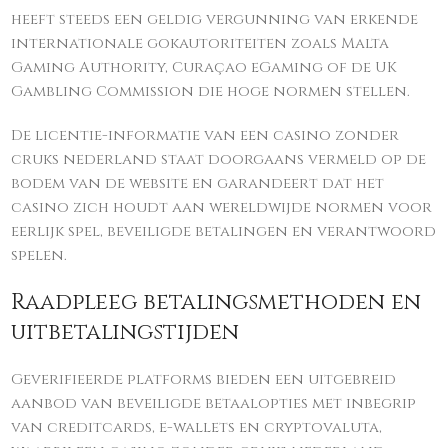
heeft steeds een geldig vergunning van erkende
internationale gokautoriteiten zoals Malta
Gaming Authority, Curaçao eGaming of de UK
Gambling Commission die hoge normen stellen.
De licentie-informatie van een casino zonder
cruks nederland staat doorgaans vermeld op de
bodem van de website en garandeert dat het
casino zich houdt aan wereldwijde normen voor
eerlijk spel, beveiligde betalingen en verantwoord
spelen.
Raadpleeg betalingsmethoden en
uitbetalingstijden
Geverifieerde platforms bieden een uitgebreid
aanbod van beveiligde betaalopties met inbegrip
van creditcards, e-wallets en cryptovaluta,