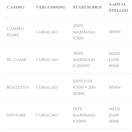
Aantal
Casino
Vergunning
Startbonus
Spellen
200%
Casino
Curaçao
maximaal
3000+
Stake
€500
300%
meer
BC.Game
Curaçao
maximaal
dan
€20.000
8000
100% tot
Rolletto
Curaçao
€500 + 200
5000+
spins
150%
meer
Mystake
Curaçao
maximaal
dan
€1000
4000