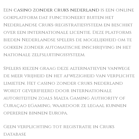
Een
casino zonder cruks nederland
is een online
gokplatform dat functioneert buiten het
Nederlandse Cruks-registratiesysteem en beschikt
over een internationale licentie. Deze platforms
bieden Nederlandse spelers de mogelijkheid om te
gokken zonder automatische inschrijving in het
nationale zelfsluitingssysteem.
Spelers kiezen graag deze alternatieven vanwege
de meer vrijheid en het afwezigheid van verplichte
limieten. Het casino zonder cruks nederland
wordt geverifieerd door internationale
autoriteiten zoals Malta Gaming Authority of
Curaçao eGaming, waardoor ze legaal kunnen
opereren binnen Europa.
Geen verplichting tot registratie in Cruks
database