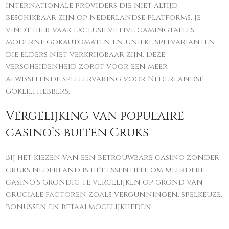
internationale providers die niet altijd
beschikbaar zijn op Nederlandse platforms. Je
vindt hier vaak exclusieve live gamingtafels,
moderne gokautomaten en unieke spelvarianten
die elders niet verkrijgbaar zijn. Deze
verscheidenheid zorgt voor een meer
afwisselende speelervaring voor Nederlandse
gokliefhebbers.
Vergelijking van populaire
casino’s buiten Cruks
Bij het kiezen van een betrouwbare casino zonder
cruks nederland is het essentieel om meerdere
casino’s grondig te vergelijken op grond van
cruciale factoren zoals vergunningen, spelkeuze,
bonussen en betaalmogelijkheden.