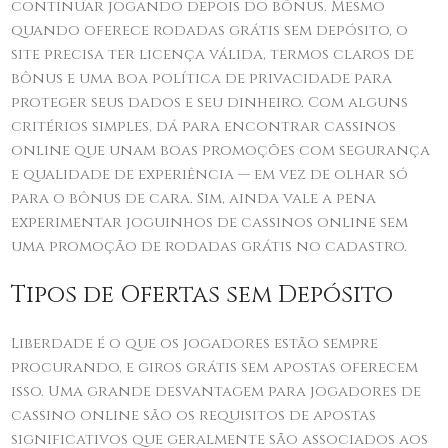
continuar jogando depois do bônus. Mesmo
quando oferece rodadas grátis sem depósito, o
site precisa ter licença válida, termos claros de
bônus e uma boa política de privacidade para
proteger seus dados e seu dinheiro. Com alguns
critérios simples, dá para encontrar cassinos
online que unam boas promoções com segurança
e qualidade de experiência — em vez de olhar só
para o bônus de cara. Sim, ainda vale a pena
experimentar joguinhos de cassinos online sem
uma promoção de rodadas grátis no cadastro.
Tipos de Ofertas sem Depósito
Liberdade é o que os jogadores estão sempre
procurando, e giros grátis sem apostas oferecem
isso. Uma grande desvantagem para jogadores de
cassino online são os requisitos de apostas
significativos que geralmente são associados aos