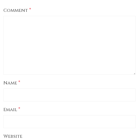
*
Comment
*
Name
*
Email
Website