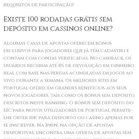
requisitos de participação!
Existe 100 rodadas grátis sem
depósito em cassinos online?
Algumas casas de apostas oferecem bônus
exclusivos para jogadores que já têm cadastro e
contam com contas verificadas. No cashback, os
usuários recebem até 8% de devolução em dinheiro
real com base nas perdas acumuladas em jogos ao
vivo durante a semana. Os melhores sites em
Portugal oferecem grandes benefícios aos seus
novos jogadores, tais como os bónus sem depósito
descritos neste ranking. O bónus sem depósito do
ESC para novos utilizadores de Portugal permite-
lhe obter 10€ para desporto ou casino apenas por
se inscrever. Na Bwin, na opção de apostas
desportivas, encontra uma oferta de apostas sem