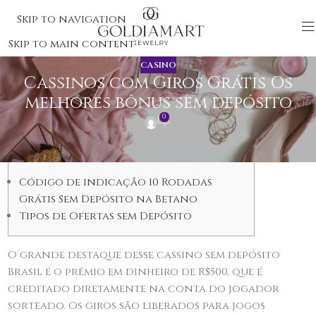
Skip to navigation
Skip to main content
CASINO
Cassinos com Giros Grátis Os
melhores bônus sem depósito
0
Content
Código de indicação 10 Rodadas
Grátis Sem Depósito na Betano
Tipos de Ofertas sem Depósito
O grande destaque desse cassino sem depósito
Brasil é o prêmio em dinheiro de R$500, que é
creditado diretamente na conta do jogador
sorteado. Os giros são liberados para jogos