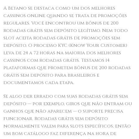
A Betano se destaca como um dos melhores
cassinos online quando se trata de promoções
regulares. Você encontrou um bônus de 200
rodadas grátis sem depósito legítimo. Nem todo
slot aceita rodadas grátis de promoções sem
depósito. O processo KYC (Know Your Customer)
leva de 24 a 72 horas na maioria dos melhores
cassinos com rodadas grátis. Testamos 14
plataformas que prometem bônus de 200 rodadas
grátis sem depósito para brasileiros e
documentamos cada etapa.
Se algo der errado com suas rodadas grátis sem
depósito — por exemplo, giros que não entram ou
ganhos que não aparecem — o suporte precisa
funcionar. Rodadas grátis sem depósito
normalmente valem para slots específicos, então
um bom catálogo faz diferença na hora de