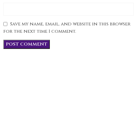
Save my name, email, and website in this browser
for the next time I comment.