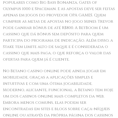
populares como Big Bass Bonanza, Gates of
Olympus 1000 e Spaceman. E as apostas deve ser feitas
apenas em jogos do provedor OPA GAMES. Quem
cumprir as metas de apostas no jogo Mines Trevor
pode ganhar bônus de até R$800. A BetBoom é um
cassino que dá bônus sem depósito para quem
participa do programa de indicação. Além disso, a
Stake tem limite alto de saque e é considerada o
cassino que mais paga, o que reforça o valor das
ofertas para quem já é cliente.
No Betano casino online pode ainda jogar em
mobilidade, graças a aplicações simples e
intuitivas e com uma ótima jogabilidade.
Moderno, aliciante, funcional, a Betano tem hoje
um dos casinos online mais completos da web.
Embora menos comuns, elas podem ser
encontradas em sites e blogs sobre caça-níqueis
online ou através da própria página dos cassinos