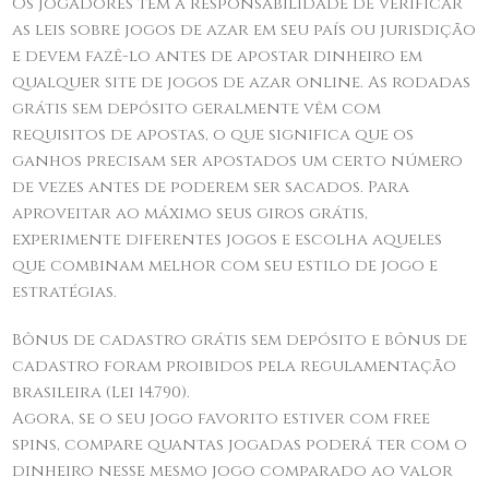
Os jogadores têm a responsabilidade de verificar
as leis sobre jogos de azar em seu país ou jurisdição
e devem fazê-lo antes de apostar dinheiro em
qualquer site de jogos de azar online. As rodadas
grátis sem depósito geralmente vêm com
requisitos de apostas, o que significa que os
ganhos precisam ser apostados um certo número
de vezes antes de poderem ser sacados. Para
aproveitar ao máximo seus giros grátis,
experimente diferentes jogos e escolha aqueles
que combinam melhor com seu estilo de jogo e
estratégias.
Bônus de cadastro grátis sem depósito e bônus de
cadastro foram proibidos pela regulamentação
brasileira (Lei 14.790).
Agora, se o seu jogo favorito estiver com free
spins, compare quantas jogadas poderá ter com o
dinheiro nesse mesmo jogo comparado ao valor