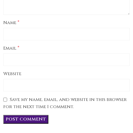
*
Name
*
Email
Website
Save my name, email, and website in this browser
for the next time I comment.