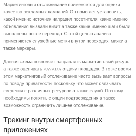
Маркетинговый отслеживание применяется для оценки
качества рекламных кампаний. Он помогает установить,
какой именно источник направил посетителя, какие именно
объявления вызвали визит а также какие именно шаги были
выполнены после перехода. С этой целью анализа
применяются служебные метки внутри переходах, маяки а
также маркеры.
Данная схема позволяет направлять маркетинговый ресурс
а также оценивать vavada отдачу площадок. В то же время
этом маркетинговый отслеживание часто вызывает вопросы
по поводу приватности, поскольку что может связывать
сведения с различных ресурсов а также служб. Поэтому
необходимы понятные опции подтверждения а также
возможность ограничить лишнее отслеживание.
Трекинг внутри смартфонных
приложениях