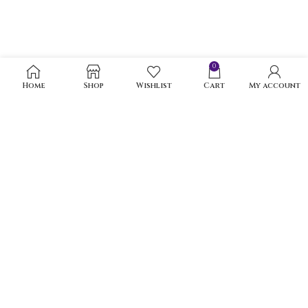
0
Home
Shop
Wishlist
Cart
My account