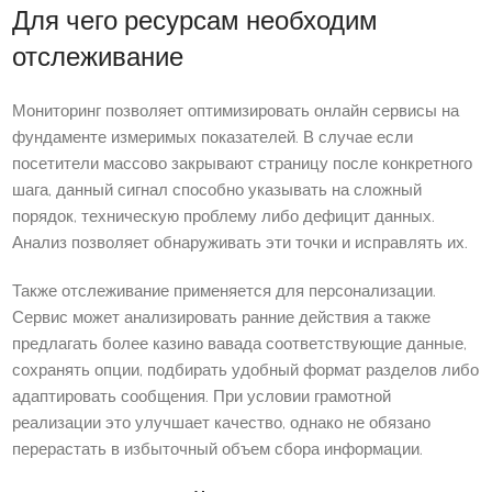
Для чего ресурсам необходим
отслеживание
Мониторинг позволяет оптимизировать онлайн сервисы на
фундаменте измеримых показателей. В случае если
посетители массово закрывают страницу после конкретного
шага, данный сигнал способно указывать на сложный
порядок, техническую проблему либо дефицит данных.
Анализ позволяет обнаруживать эти точки и исправлять их.
Также отслеживание применяется для персонализации.
Сервис может анализировать ранние действия а также
предлагать более казино вавада соответствующие данные,
сохранять опции, подбирать удобный формат разделов либо
адаптировать сообщения. При условии грамотной
реализации это улучшает качество, однако не обязано
перерастать в избыточный объем сбора информации.