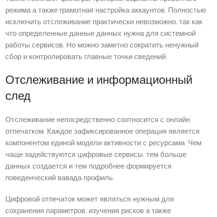
режима а также грамотная настройка аккаунтов. Полностью
исключить отслеживание практически невозможно, так как
что определенные данные данных нужна для системной
работы сервисов. Но можно заметно сократить ненужный
сбор и контролировать главные точки сведений.
Отслеживание и информационный
след
Отслеживание непосредственно соотносится с онлайн
отпечатком. Каждое зафиксированное операция является
компонентом единой модели активности с ресурсами. Чем
чаще задействуются цифровые сервисы, тем больше
данных создается и тем подробнее формируется
поведенческий вавада профиль.
Цифровой отпечаток может являться нужным для
сохранения параметров, изучения рисков а также