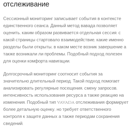
отслеживание
Сессионный мониторинг записывает события в контексте
единственного сеанса. Данный метод вавада позволяет
оценить, каким образом развивается отдельная сессия: с
какой страницы стартовало взаимодействие, какие именно
разделы были открыты, в каком месте возник завершение а
также возникали ли проблемы. Подобный подход полезен
для оценки комфорта навигации.
Долгосрочный мониторинг соотносит события за
значительно длительный период. Такой подход помогает
анализировать регулярные посещения, смену запросов,
интенсивность использования ресурса а также реакцию на
изменения. Подобный тип vavada отслеживания формирует
более детальную оценку, но требует ответственного
контроля к защите данных а также периодам сохранения
сведений.