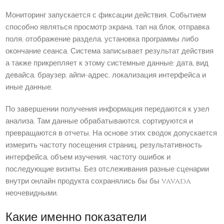
Мониторинг запускается с фиксации действия. Событием
способно являться просмотр экрана, тап на блок, отправка
поля, отображение раздела, установка программы либо
окончание сеанса. Система записывает результат действия
а также прикрепляет к этому системные данные: дата, вид
девайса, браузер, айпи-адрес, локализация интерфейса и
иные данные.
По завершении получения информация передаются к узел
анализа. Там данные обрабатываются, сортируются и
превращаются в отчеты. На основе этих сводок допускается
измерить частоту посещения страниц, результативность
интерфейса, объем изучения, частоту ошибок и
последующие визиты. Без отслеживания разные сценарии
внутри онлайн продукта сохранялись бы бы vavada
неочевидными.
Какие именно показатели