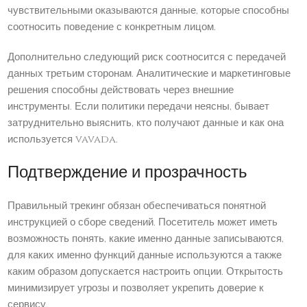
чувствительными оказываются данные, которые способны
соотносить поведение с конкретным лицом.
Дополнительно следующий риск соотносится с передачей
данных третьим сторонам. Аналитические и маркетинговые
решения способны действовать через внешние
инструменты. Если политики передачи неясны, бывает
затруднительно выяснить, кто получают данные и как она
используется vavada.
Подтверждение и прозрачность
Правильный трекинг обязан обеспечиваться понятной
инструкцией о сборе сведений. Посетитель может иметь
возможность понять, какие именно данные записываются,
для каких именно функций данные используются а также
каким образом допускается настроить опции. Открытость
минимизирует угрозы и позволяет укрепить доверие к
сервису.