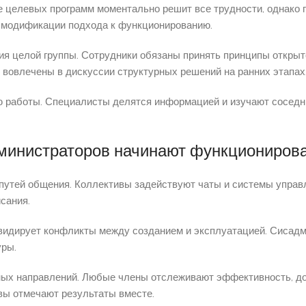
е целевых программ моментально решит все трудности, однако 
 модификации подхода к функционированию.
ия целой группы. Сотрудники обязаны принять принципы откры
 вовлечены в дискуссии структурных решений на ранних этапах
 работы. Специалисты делятся информацией и изучают соседн
министраторов начинают функционирова
 путей общения. Коллективы задействуют чаты и системы упра
сания.
видирует конфликты между созданием и эксплуатацией. Сисадм
уры.
х направлений. Любые члены отслеживают эффективность, дос
вы отмечают результаты вместе.