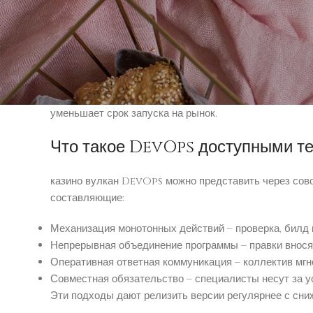
Прежде программисты писали программу и передава
приложений. Подобное обособление вело к противор
приложения без руководств по установке.
вулкан казино убирает барьеры между командами. С
требования среды при написании кода. Операторы за
уменьшает срок запуска на рынок.
Что такое DevOps доступными те
казино вулкан DevOps можно представить через сово
составляющие:
Механизация монотонных действий – проверка, билд
Непрерывная объединение программы – правки вносят
Оперативная ответная коммуникация – коллектив мгн
Совместная обязательство – специалисты несут за 
Эти подходы дают релизить версии регулярнее с сн