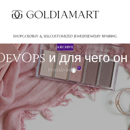
SHOP
GOLD
BUY & SELL
CUSTOMIZED JEWELRY
JEWELRY RPAIRING
ARCHIVE
DevOps и для чего о
0
Posted by
о он необходим
ю быстро публиковать апдейты программного обеспечения. Уст
тавляет собой
вулкан казино вход
концепцию, интегрирующую эт
агодаря ускорению периода разработки и передачи изменений 
луатация больше не могут существоват