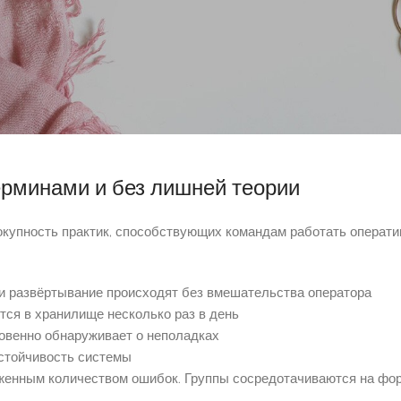
ли завершённый продукт сетевым администраторам. Администр
ечиям и замедлениям. Программисты не осознавали особенност
пециалисты девопс сообща выполняют задачи на всех стадиях 
действованы в планировании архитектуры. Совместная ответст
рминами и без лишней теории
купность практик, способствующих командам работать операти
 и развёртывание происходят без вмешательства оператора
ся в хранилище несколько раз в день
овенно обнаруживает о неполадках
устойчивость системы
иженным количеством ошибок. Группы сосредотачиваются на фо