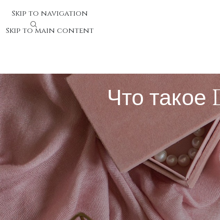
Skip to navigation
Skip to main content
Что такое 
Что такое DevOps и для чег
Современные компании встречаются с необходимость
растущими потребностями индустрии. DevOps предс
Фирмы обретают соревновательное превосходство бл
Почему программирование и эксп