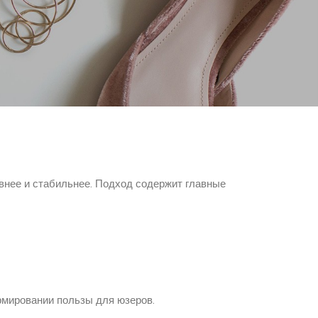
аторы осуществляли развёртыванием и поддержкой
и боевой инфраструктуры. Операторы получали
жизненного периода сервиса. Кодеры учитывают
венность улучшает уровень деятельности и
внее и стабильнее. Подход содержит главные
рмировании пользы для юзеров.