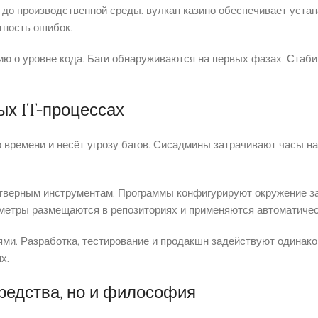
 до производственной среды. вулкан казино обеспечивает уста
тность ошибок.
ю о уровне кода. Баги обнаруживаются на первых фазах. Стаб
ых IT-процессах
 времени и несёт угрозу багов. Сисадмины затрачивают часы 
верным инструментам. Программы конфигурируют окружение за 
аметры размещаются в репозиториях и применяются автоматичес
ми. Разработка, тестирование и продакшн задействуют одинак
х.
редства, но и философия