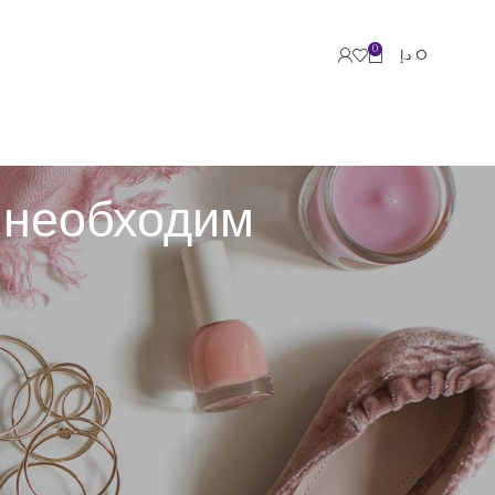
0
د.إ
0
н необходим
аревшие методы разработки не совладают с
апы разработки приложений и управления средой.
юзерам.
ь изолированно