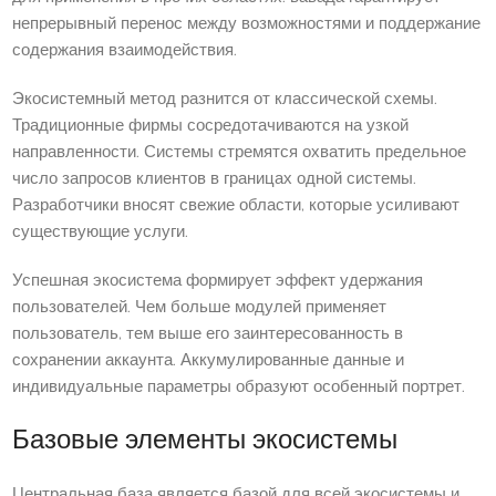
непрерывный перенос между возможностями и поддержание
содержания взаимодействия.
Экосистемный метод разнится от классической схемы.
Традиционные фирмы сосредотачиваются на узкой
направленности. Системы стремятся охватить предельное
число запросов клиентов в границах одной системы.
Разработчики вносят свежие области, которые усиливают
существующие услуги.
Успешная экосистема формирует эффект удержания
пользователей. Чем больше модулей применяет
пользователь, тем выше его заинтересованность в
сохранении аккаунта. Аккумулированные данные и
индивидуальные параметры образуют особенный портрет.
Базовые элементы экосистемы
Центральная база является базой для всей экосистемы и