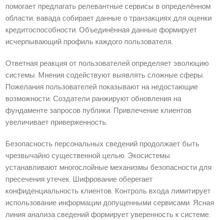
помогает предлагать релевантные сервисы в определённом
области. вавада собирает данные о транзакциях для оценки
кредитоспособности. Объединённая данные формирует
исчерпывающий профиль каждого пользователя.
Ответная реакция от пользователей определяет эволюцию
системы. Мнения содействуют выявлять сложные сферы.
Пожелания пользователей показывают на недостающие
возможности. Создатели ранжируют обновления на
фундаменте запросов публики. Привлечение клиентов
увеличивает приверженность.
Безопасность персональных сведений продолжает быть
чрезвычайно существенной целью. Экосистемы
устанавливают многослойные механизмы безопасности для
пресечения утечек. Шифрование оберегает
конфиденциальность клиентов. Контроль входа лимитирует
использование информации допущенными сервисами. Ясная
линия анализа сведений формирует уверенность к системе.