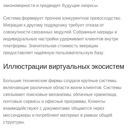
закономерности и предвидят будущие запросы.
Система формирует прочное конкурентное превосходство.
Миграция к другому подрядчику требует отказа от
совокупности связанных модулей. Собранные награды и
индивидуальные настройки удерживают клиентов внутри
платформы. Значительная стоимость миграции
предоставляет надёжную пользовательскую базу.
Иллюстрации виртуальных экосистем
Большие технические фирмы создали крупные системы,
включающие различные области жизни клиентов. Системы
связывают поисковые механизмы, облачные хранилища,
почтовые сервисы и офисные программы. Клиенты
взаимодействуют с документами, общаются через
мессенджеры и потребляют материал в рамках общей
структуры.