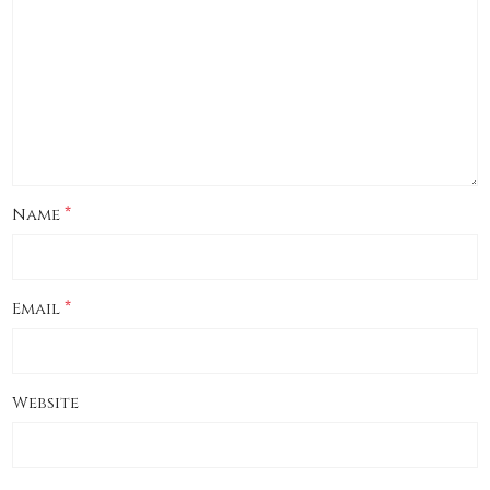
*
Name
*
Email
Website