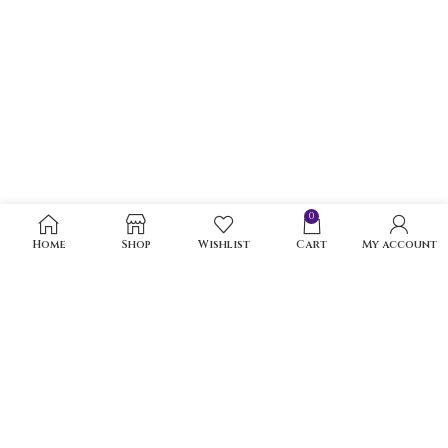
0
Home
Shop
Wishlist
Cart
My account