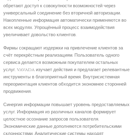
обретают доступ к совокупности возможностей через
универсальный соединение без вторичной авторизации.
Накопленные информация автоматически применяются во
всех модулях. Упрощённый процесс взаимодействия
увеличивает довольство клиентов.
Фирмы сокращают издержки на привлечение клиентов за
счёт перекрёстным реализациям. Пользователь одного
сервиса делается возможным покупателем остальных
услуг. vavada изучает действия и предлагает релевантные
инструменты в благоприятный время. Внутрисистемная
переориентация клиентов обходится экономнее сторонней
продвижения.
Синергия информации повышает уровень предоставляемых
услуг. Информация из различных каналов формирует
целостное осознание запросов пользователя.
Экономические данные дополняются потребительскими
склонностями. Аналитические системы находят