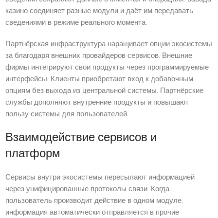
казино соединяет разные модули и даёт им передавать
сведениями в режиме реального момента.
Партнёрская инфраструктура наращивает опции экосистемы
за благодаря внешних провайдеров сервисов. Внешние
фирмы интегрируют свои продукты через программируемые
интерфейсы. Клиенты приобретают вход к добавочным
опциям без выхода из центральной системы. Партнёрские
службы дополняют внутренние продукты и повышают
пользу системы для пользователей.
Взаимодействие сервисов и
платформ
Сервисы внутри экосистемы пересылают информацией
через унифицированные протоколы связи. Когда
пользователь производит действие в одном модуле,
информация автоматически отправляется в прочие