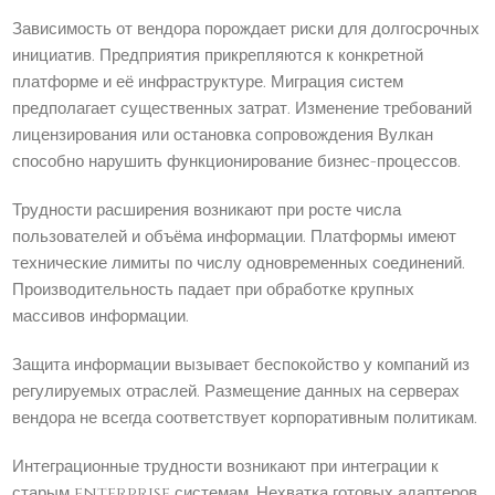
Зависимость от вендора порождает риски для долгосрочных
инициатив. Предприятия прикрепляются к конкретной
платформе и её инфраструктуре. Миграция систем
предполагает существенных затрат. Изменение требований
лицензирования или остановка сопровождения Вулкан
способно нарушить функционирование бизнес-процессов.
Трудности расширения возникают при росте числа
пользователей и объёма информации. Платформы имеют
технические лимиты по числу одновременных соединений.
Производительность падает при обработке крупных
массивов информации.
Защита информации вызывает беспокойство у компаний из
регулируемых отраслей. Размещение данных на серверах
вендора не всегда соответствует корпоративным политикам.
Интеграционные трудности возникают при интеграции к
старым enterprise системам. Нехватка готовых адаптеров