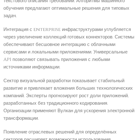
текстового описания требований. Алгоритмы машинного
обучения предлагают оптимальные решения для типовых
задач.
Интеграция с enterprise инфраструктурами углубляется
через увеличение коллекций готовых коннекторов. Системы
обеспечивают бесшовное интеграцию с облачными
сервисами и локальными приложениями. Универсальные
API позволяют связывать приложения с любыми
источниками информации.
Сектор визуальной разработки показывает стабильный
развитие и привлекает вложения больших технологических
компаний. Эксперты прогнозируют рост доли приложений,
разработанных без традиционного кодирования.
Организации применяют Вулкан для ускорения электронной
трансформации.
Появление отраслевых решений для определённых
секторов расширяет возможности использования