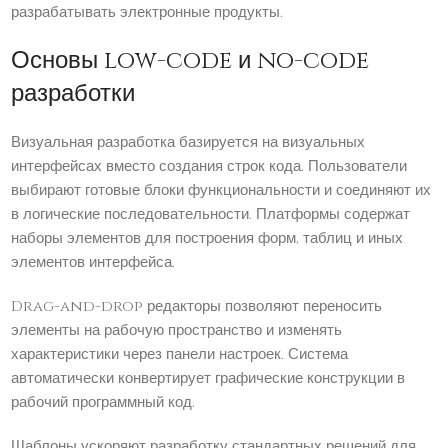
разрабатывать электронные продукты.
Основы low-code и no-code
разработки
Визуальная разработка базируется на визуальных
интерфейсах вместо создания строк кода. Пользователи
выбирают готовые блоки функциональности и соединяют их
в логические последовательности. Платформы содержат
наборы элементов для построения форм, таблиц и иных
элементов интерфейса.
Drag-and-drop редакторы позволяют переносить
элементы на рабочую пространство и изменять
характеристики через панели настроек. Система
автоматически конвертирует графические конструкции в
рабочий программный код.
Шаблоны ускоряют разработку стандартных решений для