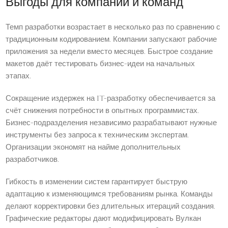
Выгоды для компаний и команд
Темп разработки возрастает в несколько раз по сравнению с
традиционным кодированием. Компании запускают рабочие
приложения за недели вместо месяцев. Быстрое создание
макетов даёт тестировать бизнес-идеи на начальных
этапах.
Сокращение издержек на IT-разработку обеспечивается за
счёт снижения потребности в опытных программистах.
Бизнес-подразделения независимо разрабатывают нужные
инструменты без запроса к техническим экспертам.
Организации экономят на найме дополнительных
разработчиков.
Гибкость в изменении систем гарантирует быструю
адаптацию к изменяющимся требованиям рынка. Команды
делают корректировки без длительных итераций создания.
Графические редакторы дают модифицировать Вулкан