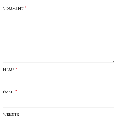
*
Comment
*
Name
*
Email
Website