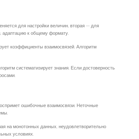
няется для настройки величин, вторая — для
й, адаптацию к общему формату.
тирует коэффициенты взаимосвязей. Алгоритм
горитм систематизирует знания. Если достоверность
росами.
 воспримет ошибочные взаимосвязи. Неточные
емы.
нная на монотонных данных, неудовлетворительно
льных условиях.