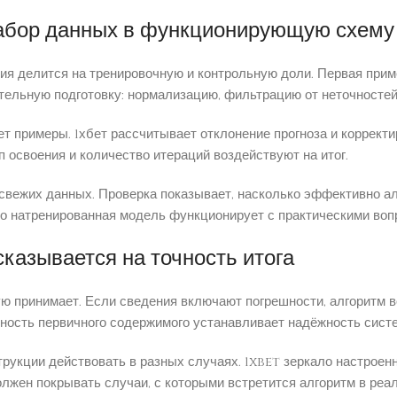
набор данных в функционирующую схему
я делится на тренировочную и контрольную доли. Первая приме
тельную подготовку: нормализацию, фильтрацию от неточносте
ет примеры. 1хбет рассчитывает отклонение прогноза и коррек
 освоения и количество итераций воздействуют на итог.
свежих данных. Проверка показывает, насколько эффективно ал
о натренированная модель функционирует с практическими воп
казывается на точность итога
ую принимает. Если сведения включают погрешности, алгоритм
ность первичного содержимого устанавливает надёжность сист
трукции действовать в разных случаях. 1xbet зеркало настрое
лжен покрывать случаи, с которыми встретится алгоритм в реа