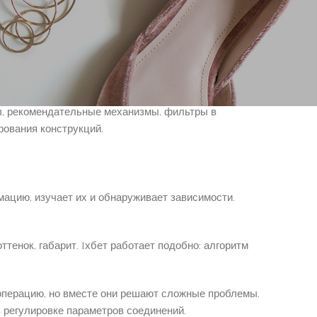
Компании настраивают сложные модели на облачных
ние лиц, перевод текстов, генерация снимков стало
ы, рекомендательные механизмы, фильтры в
рования конструкций.
ацию, изучает их и обнаруживает зависимости.
тенок, габарит. 1хбет работает подобно: алгоритм
операцию, но вместе они решают сложные проблемы.
в регулировке параметров соединений.