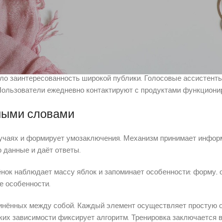
ычислительных мощностей и накоплению больших баз данных. 
е, чем раньше.
ое время полагались выполнимыми только человеку. Распознава
ре схем обеспечили высокую достоверность.
ло заинтересованность широкой публики. Голосовые ассистент
Пользователи ежедневно контактируют с продуктами функциони
пными словами
случаях и формирует умозаключения. Механизм принимает информ
 данные и даёт ответы.
нок наблюдает массу яблок и запоминает особенности: форму, от
е особенности.
инённых между собой. Каждый элемент осуществляет простую 
ких зависимости фиксирует алгоритм. Тренировка заключается 