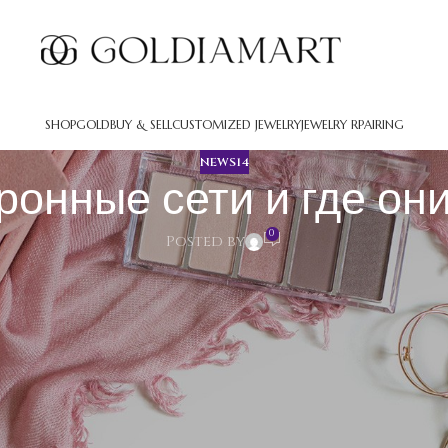
SHOP
GOLD
BUY & SELL
CUSTOMIZED JEWELRY
JEWELRY RPAIRING
NEWS14
ронные сети и где о
0
Posted by
 где они применяются
 модели, способные перерабатывать данные и обнаруживать з
. Банки применяют технологию для анализа угроз, медицина — 
т огромные объёмы информации.
оворят почти везде