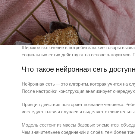
Технология стала открытой благодаря увеличению в
сервисах. Вычисления выполняются скорее и выгодне
1xbet осуществляют вопросы, которые продолжительн
реальностью за недавние годы. Прорывы в архитекту
Широкое включение в потребительские товары вызва
социальных сетях действуют на основе алгоритмов. 
Что такое нейронная сеть досту
Нейронная сеть — это алгоритм, которая учится на 
После настройки конструкция анализирует очередную
Принцип действия повторяет познание человека. Ребё
исследует тысячи случаев и выделяет отличительны
Модель состоит из массы базовых элементов, объед
Чем значительнее соединений и слоёв, тем более тон