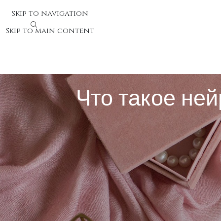
Skip to navigation
Skip to main content
Что такое ней
Что такое нейронные сети и
Нейронные сети представляют собой математические
идентификации речи, анализе картинок, предсказании
систем автопилотирования. Алгоритмы обрабатываю
Почему о нейронных сетях ныне г