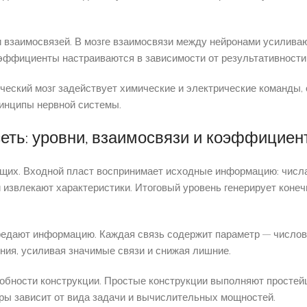
 взаимосвязей. В мозге взаимосвязи между нейронами усиливаю
эффициенты настраиваются в зависимости от результативности
ческий мозг задействует химические и электрические команды,
инципы нервной системы.
еть: уровни, взаимосвязи и коэффициен
их. Входной пласт воспринимает исходные информацию: числа,
звлекают характеристики. Итоговый уровень генерирует конеч
едают информацию. Каждая связь содержит параметр — числов
ния, усиливая значимые связи и снижая лишние.
собности конструкции. Простые конструкции выполняют простейш
ры зависит от вида задачи и вычислительных мощностей.