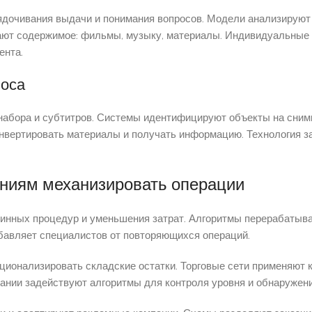
дочивания выдачи и понимания вопросов. Модели анализируют
ют содержимое: фильмы, музыку, материалы. Индивидуальные по
ента.
лоса
 набора и субтитров. Системы идентифицируют объекты на снимк
онвертировать материалы и получать информацию. Технология з
аниям механизировать операции
тинных процедур и уменьшения затрат. Алгоритмы перерабатыва
бавляет специалистов от повторяющихся операций.
ационализировать складские остатки. Торговые сети применяют 
ании задействуют алгоритмы для контроля уровня и обнаружени