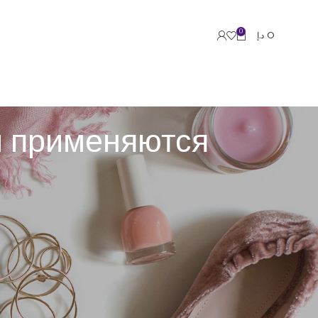
0
د.إ
0
ни применяются
акономерности.
1хбет зеркало
задействуются в
для постановки, производители автомобилей — для