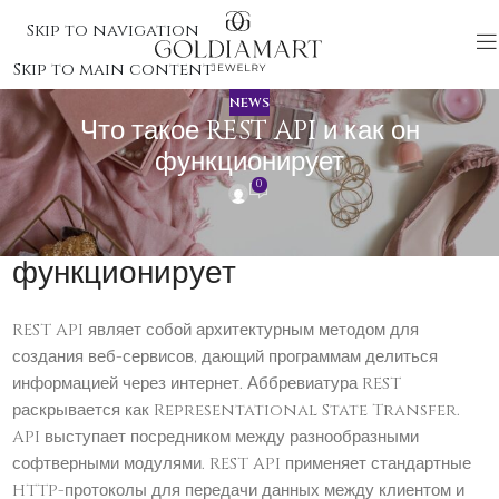
Skip to navigation
Skip to main content
NEWS
Что такое REST API и как он
функционирует
0
Что такое REST API и как он
функционирует
REST API являет собой архитектурным методом для
создания веб-сервисов, дающий программам делиться
информацией через интернет. Аббревиатура REST
раскрывается как Representational State Transfer.
API выступает посредником между разнообразными
софтверными модулями. REST API применяет стандартные
HTTP-протоколы для передачи данных между клиентом и