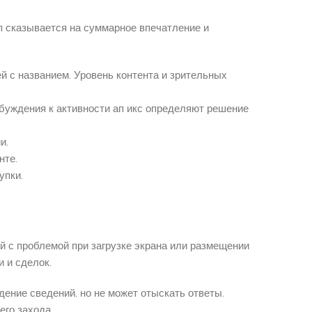
п сказывается на суммарное впечатление и
 с названием. Уровень контента и зрительных
обуждения к активности ап икс определяют решение
и.
нте.
упки.
 с проблемой при загрузке экрана или размещении
 и сделок.
ение сведений, но не может отыскать ответы.
го захода.