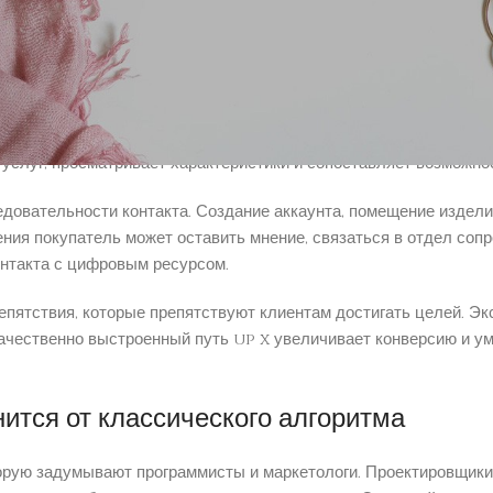
ми словами
ого контакта с продуктом до выполнения определённой задачи.
атформы через объявления, поисковый систему или отзыв колле
 услуг, просматривает характеристики и сопоставляет возможно
довательности контакта. Создание аккаунта, помещение издели
ния покупатель может оставить мнение, связаться в отдел соп
нтакта с цифровым ресурсом.
ятствия, которые препятствуют клиентам достигать целей. Экс
Качественно выстроенный путь up x увеличивает конверсию и у
ится от классического алгоритма
орую задумывают программисты и маркетологи. Проектировщики