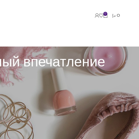
0
د.إ
0
ный впечатление
ожением или онлайн-сервисом. Онлайн опыт
ают каждый этап клиентов, чтобы определить, где
 бизнес-целей и усиливает довольство