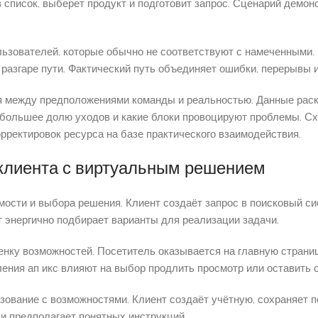
 в список, выберет продукт и подготовит запрос. Сценарий демо
льзователей, которые обычно не соответствуют с намеченными
 разгаре пути. Фактический путь объединяет ошибки, перерывы 
между предположениями команды и реальностью. Данные раскр
большее долю уходов и какие блоки провоцируют проблемы. Сх
рректировок ресурса на базе практического взаимодействия.
клиента с виртуальным решением
ости и выбора решения. Клиент создаёт запрос в поисковый си
 энергично подбирает варианты для реализации задачи.
енку возможностей. Посетитель оказывается на главную страни
ения ап икс влияют на выбор продлить просмотр или оставить с
ование с возможностями. Клиент создаёт учётную, сохраняет п
 и предполагает понятных инструкций.