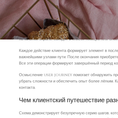
потребителей.
Термин user journey доступны
User journey описывает путь человека от изначальн
потенциальный заказчик находит о существовании пл
начальной экране, заходит в список позиций или блок
Каждое действие клиента формирует элемент в после
важнейшими узлами пути. После окончания приобрете
Все эти операции формируют завершённый период ко
Осмысление user journey помогает обнаружить преп
убрать сложности и обеспечить опыт более лёгким. 
контакта.
Чем клиентский путешествие разн
Схема демонстрирует безупречную серию шагов, кот