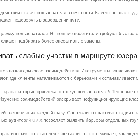
йствий ставит пользователя в неясности. Клиент не знает, уд
ждает недоверять в завершении пути.
ержку пользователей. Нынешние посетители требуют быстрого 
толкают подбирать более оперативные замены.
ивать слабые участки в маршруте юзера
ов на каждом фазе взаимодействия. Инструменты записывают п
ают, где клиенты наталкиваются с барьерами и останавливают 
 экрана, которые привлекают фокус пользователей. Тепловые с
 Изучение взаимодействий раскрывает нефункционирующие клав
ей, закончивших каждый фазу. Специалисты находят стадии с 
ных аудиторий up x позволяет выявить барьеры отдельных груп
практических посетителей. Специалисты отслеживает, как люд