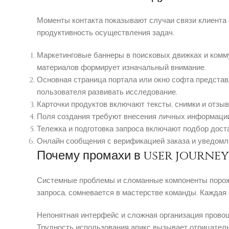
Моменты контакта показывают случаи связи клиента 
продуктивность осуществления задач.
Маркетинговые баннеры в поисковых движках и комм
материалов формирует изначальный внимание.
Основная страница портала или окно софта представ
пользователя развивать исследование.
Карточки продуктов включают тексты, снимки и отзы
Поля создания требуют внесения личных информации
Тележка и подготовка запроса включают подбор дост
Онлайн сообщения с верификацией заказа и уведомл
Почему промахи в user journey
Системные проблемы и сломанные компоненты порожд
запроса, сомневается в мастерстве команды. Каждая
Непонятная интерфейс и сложная организация провоц
Трудность использования апикс вызывает отрицатель