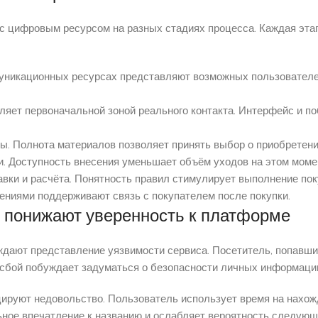
с цифровым ресурсом на разных стадиях процесса. Каждая эта
уникационных ресурсах представляют возможных пользователей
ляет первоначальной зоной реального контакта. Интерфейс и п
вы. Полнота материалов позволяет принять выбор о приобретени
. Доступность внесения уменьшает объём уходов на этом моме
авки и расчёта. Понятность правил стимулирует выполнение пок
ениями поддерживают связь с покупателем после покупки.
 понижают уверенность к платформе
ают представление уязвимости сервиса. Посетитель, попавший
 сбой побуждает задуматься о безопасности личных информации
ируют недовольство. Пользователь использует время на нахожд
ное впечатление к названию и ослабляет вероятность следующе