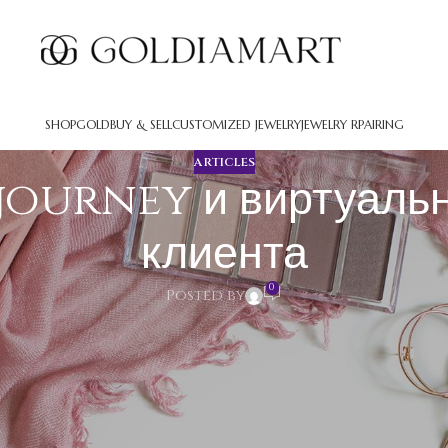
SHOP
GOLD
BUY & SELL
CUSTOMIZED JEWELRY
JEWELRY RPAIRING
ARTICLES
 journey и виртуаль
клиента
0
Posted by
виртуальный впечатление клиента
орые выполняет посетитель при использовании с сайтом, прил
оги, обретённые во время этого маршрута. Компании рассматрив
решения. Качественный user journey способствует выполнять