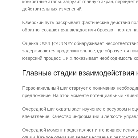
конкретные этапы: загрузит главную экран, перейдёт
действительных изменений.
Юзерский путь раскрывает фактические действия по
обратно, создают ряд вкладок или бросают портал на
Оценка user journey обнаруживает несоответствия 
задерживаются продолжительнее, где образуется наи
юзерский процесс up x показывает необходимость ко
Главные стадии взаимодействия 
Первоначальный шаг стартует с понимания необходим
предложение. На этой моменте потенциальный клиент
Очередной шаг охватывает изучение с ресурсом и оц
впечатление. Качество информации и лёгкость управл
Очередной момент представляет интенсивное использ
опции. Каждое операция ведёт человека к результату