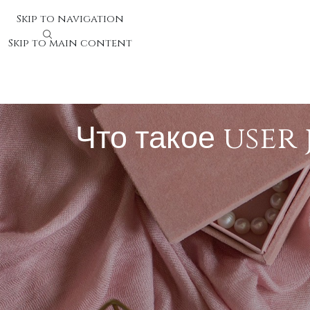
Skip to navigation
Skip to main content
Что такое user
Что такое user journey и 
User journey представляет собой серию шагов, кот
пользователя содержит все переживания, эмоции и ит
возникают трудности и как
upx
повысить восприятие 