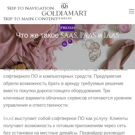
Skip to navigation
Skip to main content
PRESS11
Что же такое SaaS, PaaS и IaaS
0
Что же такое SaaS, PaaS и IaaS
Виртуальные решения преобразовали метод к применению
софтверного ПО и компьютерных средств. Предприятия
обрели возможность брать в аренду требуемые решения
вместо покупки дорогостоящего оборудования. Три
ключевые варианта облачных сервисов отличаются уровнем
управления и ответственности.
SaaS выступает собой софтверное ПО как услугу. Клиенты
получают возможность к готовым приложениям через сеть
без установки на местные девайсы. Провайдер руководит