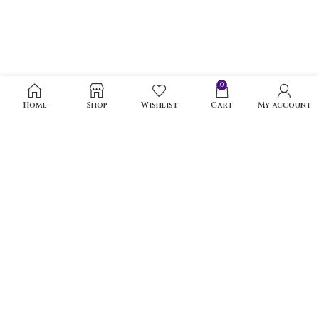
0
Home
Shop
Wishlist
Cart
My account
Goldiamart Latest Collections