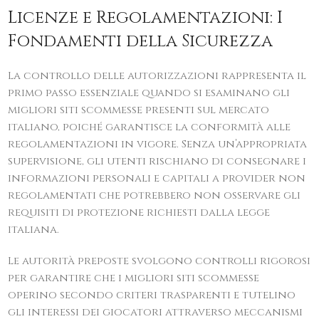
Licenze e Regolamentazioni: I
Fondamenti della Sicurezza
La controllo delle autorizzazioni rappresenta il
primo passo essenziale quando si esaminano gli
migliori siti scommesse presenti sul mercato
italiano, poiché garantisce la conformità alle
regolamentazioni in vigore. Senza un’appropriata
supervisione, gli utenti rischiano di consegnare i
informazioni personali e capitali a provider non
regolamentati che potrebbero non osservare gli
requisiti di protezione richiesti dalla legge
italiana.
Le autorità preposte svolgono controlli rigorosi
per garantire che i migliori siti scommesse
operino secondo criteri trasparenti e tutelino
gli interessi dei giocatori attraverso meccanismi