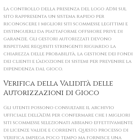
La controllo della presenza del logo ADM sul
sito rappresenta un sistema rapido per
riconoscere i migliori siti scommesse legittimi e
distinguerli da piattaforme offshore prive di
garanzie. Gli gestori autorizzati devono
rispettare requisiti stringenti riguardo la
chiarezza delle probabilità, la gestione dei fondi
dei clienti e l’adozione di sistemi per prevenire la
dipendenza dal gioco.
Verifica della Validità delle
Autorizzazioni di Gioco
Gli utenti possono consultare il archivio
ufficiale dell’ADM per confermare che i migliori
siti scommesse selezionati abbiano effettivamente
di licenze valide e correnti. Questo processo di
verifica impiega poco tempo ma fornisce una