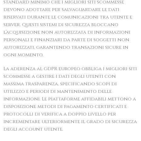
standard minimo che i migliori siti scommesse
devono adottare per salvaguardare le dati
riservati durante le comunicazioni tra utente e
server. Questi sistemi di sicurezza bloccano
l’acquisizione non autorizzata di informazioni
personali e finanziari da parte di soggetti non
autorizzati, garantendo transazioni sicure in
ogni momento.
La aderenza al GDPR europeo obbliga i migliori siti
scommesse a gestire i dati degli utenti con
massima trasparenza, specificando scopi di
utilizzo e periodi di mantenimento delle
informazioni. Le piattaforme affidabili mettono a
disposizione metodi di pagamento certificati e
protocolli di verifica a doppio livello per
incrementare ulteriormente il grado di sicurezza
degli account utente.