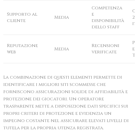
Competenza
C
Supporto al
e
Media
2
cliente
disponibilità
dello staff
Reputazione
Recensioni
Media
e
web
verificate
La combinazione di questi elementi permette di
identificare i migliori siti scommesse che
forniscono assicurazioni solide di affidabilità e
protezione dei giocatori. Un operatore
trasparente mette a disposizione dati specifici sui
propri criteri di protezione e evidenzia un
impegno costante nel assicurare elevati livelli di
tutela per la propria utenza registrata.