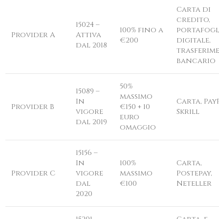
Carta di
credito,
15024 –
100% fino a
portafogl
Provider A
Attiva
€200
digitale,
dal 2018
trasferim
bancario
50%
15089 –
massimo
In
Carta, Pay
Provider B
€150 + 10
vigore
Skrill
euro
dal 2019
omaggio
15156 –
In
100%
Carta,
Provider C
vigore
massimo
Postepay,
dal
€100
Neteller
2020