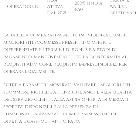
15201 –
Carta, e-
200% fino a
Operatore D
Attiva
wallet,
€50
dal 2021
criptoval
La tabella comparativa mette in evidenza come i
migliori siti scommesse presentino offerte
differenziate in termini di bonus e metodi di
pagamento, mantenendo tutti la conformità ai
requisiti ADM come requisito imprescindibile per
operare legalmente.
Oltre a parametri mostrati, valutare i migliori siti
scommesse richiede attenzione anche alla qualità
del servizio clienti, alla ampia offerta di mercati
sportivi disponibili e alla presenza di
funzionalità avanzate come trasmissione in
diretta e cash-out anticipato.