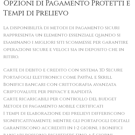
Opzioni di Pagamento Protetti e
Tempi di Prelievo
La disponibilità di metodi di pagamento sicuri
rappresenta un elemento essenziale quando si
esaminano i migliori siti scommesse per garantire
operazioni sicure e veloci sia in deposito che in
ritiro.
Carte di debito e credito con sistema 3D Secure
Portafogli elettronici come PayPal e Skrill
Bonifici bancari con crittografia avanzata
Criptovalute per privacy e rapidità
Carte ricaricabili per controllo del budget
Metodi di pagamento mobile certificati
I tempi di elaborazione dei prelievi differiscono
significativamente: mentre gli portafogli digitali
garantiscono accrediti in 1-2 giorni, i bonifici