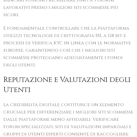
bancari possono richiedere fino a 5 giorni
lavorativi presso i migliori siti scommesse più
sicuri.
È fondamentale controllare che la piattaforma
utilizzi tecnologie di crittografia SSL a 128 bit e
processi di verifica KYC in linea con le normative
europee, garantendo così che i migliori siti
scommesse proteggano adeguatamente i fondi
degli utenti.
Reputazione e Valutazioni degli
Utenti
La credibilità digitale costituisce un elemento
cruciale per differenziare i migliori siti scommesse
dalle piattaforme meno affidabili. Verificare
forum specializzati, siti di valutazioni imparziali e
gruppi di utenti esperti consente di raccogliere