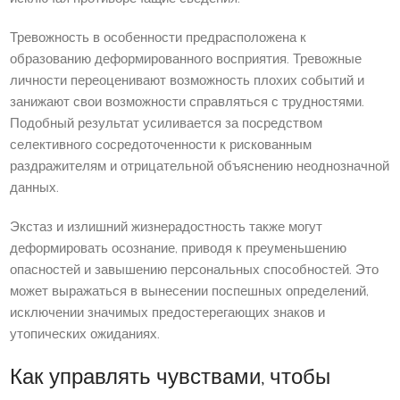
Тревожность в особенности предрасположена к
образованию деформированного восприятия. Тревожные
личности переоценивают возможность плохих событий и
занижают свои возможности справляться с трудностями.
Подобный результат усиливается за посредством
селективного сосредоточенности к рискованным
раздражителям и отрицательной объяснению неоднозначной
данных.
Экстаз и излишний жизнерадостность также могут
деформировать осознание, приводя к преуменьшению
опасностей и завышению персональных способностей. Это
может выражаться в вынесении поспешных определений,
исключении значимых предостерегающих знаков и
утопических ожиданиях.
Как управлять чувствами, чтобы