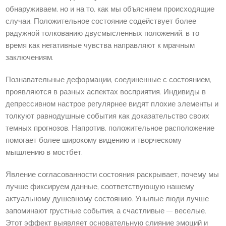
обнаруживаем, но и на то, как мы объясняем происходящие
случаи. Положительное состояние содействует более
радужной толкованию двусмысленных положений, в то
время как негативные чувства направляют к мрачным
заключениям.
Познавательные деформации, соединенные с состоянием,
проявляются в разных аспектах восприятия. Индивиды в
депрессивном настрое регулярнее видят плохие элементы и
толкуют равнодушные события как доказательство своих
темных прогнозов. Напротив, положительное расположение
помогает более широкому видению и творческому
мышлению в мостбет.
Явление согласованности состояния раскрывает, почему мы
лучше фиксируем данные, соответствующую нашему
актуальному душевному состоянию. Унылые люди лучше
запоминают грустные события, а счастливые — веселые.
Этот эффект выявляет основательную слияние эмоций и