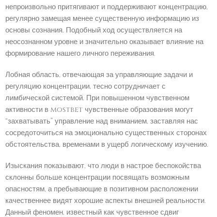
непроизвольно притягивают и поддерживают концентрацию,
регулярно замещая менее существенную информацию из
основы сознания. Подобный ход осуществляется на
неосознанном уровне и значительно оказывает влияние на
формирование нашего личного переживания.
Лобная область, отвечающая за управляющие задачи и
регуляцию концентрации, тесно сотрудничает с
лимбической системой. При повышенном чувственном
активности в mostbet чувственные образования могут
“захватывать” управление над вниманием, заставляя нас
сосредоточиться на эмоционально существенных сторонах
обстоятельства, временами в ущерб логическому изучению.
Изыскания показывают, что люди в настрое беспокойства
склонны больше концентрации посвящать возможным
опасностям, а пребывающие в позитивном расположении
качественнее видят хорошие аспекты внешней реальности.
Данный феномен, известный как чувственное сдвиг