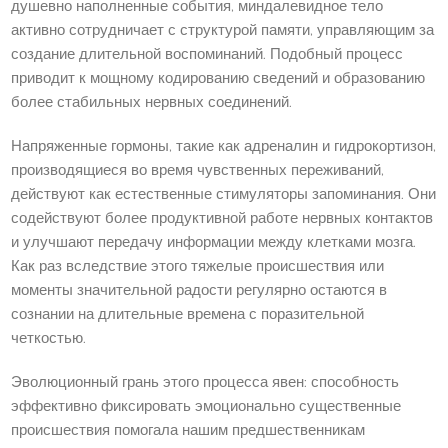
душевно наполненные события, миндалевидное тело
активно сотрудничает с структурой памяти, управляющим за
создание длительной воспоминаний. Подобный процесс
приводит к мощному кодированию сведений и образованию
более стабильных нервных соединений.
Напряженные гормоны, такие как адреналин и гидрокортизон,
производящиеся во время чувственных переживаний,
действуют как естественные стимуляторы запоминания. Они
содействуют более продуктивной работе нервных контактов
и улучшают передачу информации между клетками мозга.
Как раз вследствие этого тяжелые происшествия или
моменты значительной радости регулярно остаются в
сознании на длительные времена с поразительной
четкостью.
Эволюционный грань этого процесса явен: способность
эффективно фиксировать эмоционально существенные
происшествия помогала нашим предшественникам