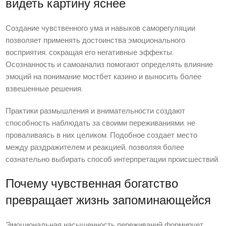
видеть картину яснее
Создание чувственного ума и навыков саморегуляции
позволяет применять достоинства эмоционального
восприятия, сокращая его негативные эффекты.
Осознанность и самоанализ помогают определять влияние
эмоций на понимание мостбет казино и выносить более
взвешенные решения.
Практики размышления и внимательности создают
способность наблюдать за своими переживаниями, не
проваливаясь в них целиком. Подобное создает место
между раздражителем и реакцией, позволяя более
сознательно выбирать способ интерпретации происшествий.
Почему чувственная богатство
превращает жизнь запоминающейся
Эмоциональная насыщенность переживаний формирует