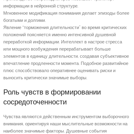
информации в нейронной структуре.
Мгновенное модификация понимания делает эпизоды более
богатыми и долгими.
Явление “торможения длительности” во время критических
положений поясняется именно интенсивной душевной
переработкой информации. Интеллект в настрое стресса
или мощного возбуждения перерабатывает больше
элементов в единицу длительности, создавая субъективное
впечатление продленности момента. Подобное развитийное
плюс способствовало оперативнее оценивать риски и
выносить критически значимые выборы.
Роль чувств в формировании
сосредоточенности
Чувства являются действенным инструментом выборочного
внимания, ориентируя наши мыслительные возможности на
наиболее значимые факторы. Душевные события