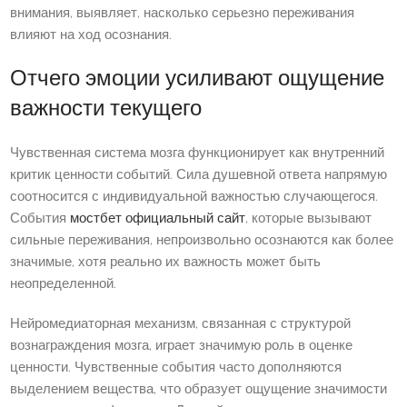
внимания, выявляет, насколько серьезно переживания
влияют на ход осознания.
Отчего эмоции усиливают ощущение
важности текущего
Чувственная система мозга функционирует как внутренний
критик ценности событий. Сила душевной ответа напрямую
соотносится с индивидуальной важностью случающегося.
События
мостбет официальный сайт
, которые вызывают
сильные переживания, непроизвольно осознаются как более
значимые, хотя реально их важность может быть
неопределенной.
Нейромедиаторная механизм, связанная с структурой
вознаграждения мозга, играет значимую роль в оценке
ценности. Чувственные события часто дополняются
выделением вещества, что образует ощущение значимости