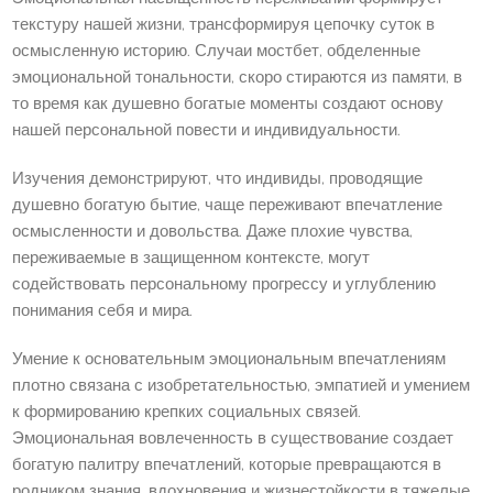
текстуру нашей жизни, трансформируя цепочку суток в
осмысленную историю. Случаи мостбет, обделенные
эмоциональной тональности, скоро стираются из памяти, в
то время как душевно богатые моменты создают основу
нашей персональной повести и индивидуальности.
Изучения демонстрируют, что индивиды, проводящие
душевно богатую бытие, чаще переживают впечатление
осмысленности и довольства. Даже плохие чувства,
переживаемые в защищенном контексте, могут
содействовать персональному прогрессу и углублению
понимания себя и мира.
Умение к основательным эмоциональным впечатлениям
плотно связана с изобретательностью, эмпатией и умением
к формированию крепких социальных связей.
Эмоциональная вовлеченность в существование создает
богатую палитру впечатлений, которые превращаются в
родником знания, вдохновения и жизнестойкости в тяжелые