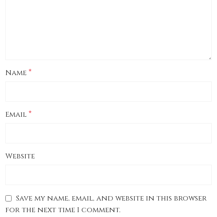
*
Name
*
Email
Website
Save my name, email, and website in this browser
for the next time I comment.