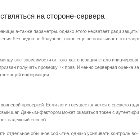
ствляться на стороне-сервера
аницы а-также параметры, однако этого нехватает ради защиты
ления без видна во браузере, такое еще не показывает, что за
анду вне-зависимости от того, как операция стало инициирова
призван получать проверку 7к прав. Именно серверная оценка
адлежащей информации.
овневой проверкой. Если логин осуществляется с свежего гадже
овый шаг. Данным-фактором может оказаться токен с аутентифи
рез надежный способ.
ять отдельное обычное событие, однако усиливать контроль во