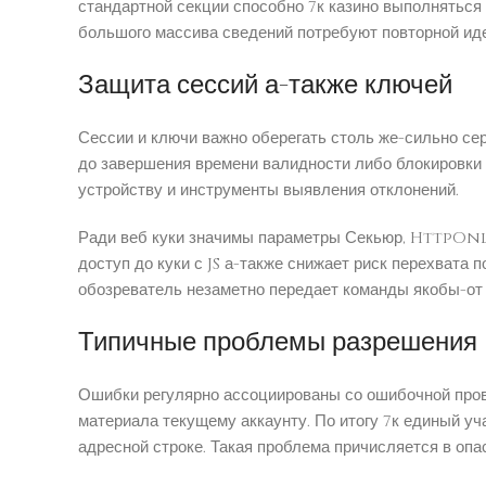
стандартной секции способно 7к казино выполняться 
большого массива сведений потребуют повторной ид
Защита сессий а-также ключей
Сессии и ключи важно оберегать столь же-сильно сер
до завершения времени валидности либо блокировки 
устройству и инструменты выявления отклонений.
Ради веб куки значимы параметры Секьюр, HttpOnl
доступ до куки с JS а-также снижает риск перехвата
обозреватель незаметно передает команды якобы-от 
Типичные проблемы разрешения
Ошибки регулярно ассоциированы со ошибочной прове
материала текущему аккаунту. По итогу 7к единый у
адресной строке. Такая проблема причисляется в оп