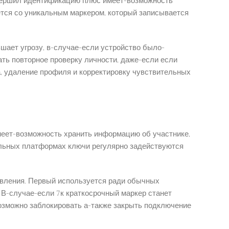
авершил идентификацию плюс имеет-возможность
ется со уникальным маркером, который записывается
шает угрозу, в-случае-если устройство было-
ть повторное проверку личности, даже-если если
а, удаление профиля и корректировку чувствительных
имеет-возможность хранить информацию об участнике,
ильных платформах ключи регулярно задействуются
овления. Первый используется ради обычных
 В-случае-если 7к краткосрочный маркер станет
озможно заблокировать а-также закрыть подключение