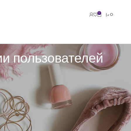
0
د.إ
0
и пользователей
т, какие функции доступны человеку по-окончании
в и администрирование служебными секциями. Без
орами, управляющими а-также техническими
платформа проверяет идентичность пользователя, а