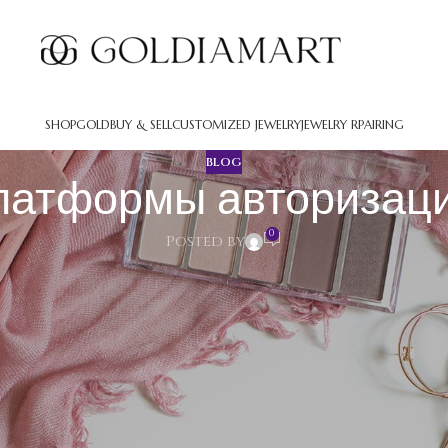
SHOP
GOLD
BUY & SELL
CUSTOMIZED JEWELRY
JEWELRY RPAIRING
BLOG
платформы авторизаци
0
Posted by
вторизации пользователей
 основе большинства электронных сервисов. Они устанавливаю
ктировка настроек, операции над файлами, подключение гаджето
сно распределять права для рядовыми пользователями, редакт
тя это отдельные уровни управления доступом. Первоначально 