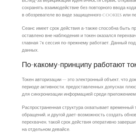
Вслед-за верификации идентичности сервис открыва
сохранять взаимодействие без повторного ввода код
в обозревателе во виде защищенного cookies или п
Сеанс имеет срок действия а-также способна быть п
оставлено вне наблюдения и токен оказался перехва
главная 7к сессия по-прежнему работает. Данный по
данных.
По-какому-принципу работают то
Токен авторизации — это электронный объект, что д
периоде активности, предоставленных допусках плю
для синхронизации информацией среди приложением
Распространенная структура охватывает временный 
обращений, и другой дает-возможность создать обно
перехвачен, такой срок действия оперативно завер
на отдельном девайсе.