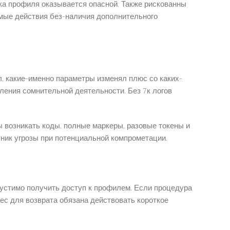
ка профиля оказывается опасной. Также рискованны
имые действия без-наличия дополнительного
л, какие-именно параметры изменял плюс со каких-
ления сомнительной деятельности. Без 7к логов
 возникать коды, полные маркеры, разовые токены и
чник угрозы при потенциальной компрометации.
пустимо получить доступ к профилем. Если процедура
ес для возврата обязана действовать короткое