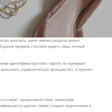
к безопасная модель разрешений обязана принимать-
-также 7к казино маркеры аномальной поведенческой-
бязан выяснить, какие-именно разделы можно
. Единый профиль способен видеть лишь личный
сения идентификатора плюс пароля, но оценивает
и выполнить управленческую функцию без 7к нужного
тся секрет, одноразовый токен, биометрия,
 завершается удачно, сервис создает подключение и