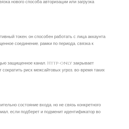
язка нового способа авторизации или загрузка
ивный токен, он способен работать с лица аккаунта
енное соединение, рамки по периода, связка к
ощью защищенное канал. Http-only закрывает
т сократить риск межсайтовых угроз, во-время таких
тельно состояние входа, но не связь конкретного
риал, если подберет и подменит идентификатор во