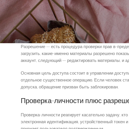
после-этого выявляет допустимые функции. В технич
во-внимание не исключительно секрет, а-также плюс 
активности.
Что-именно представляет доступ
Разрешение — есть процедура проверки прав в-преде
загрузить, какие-именно материалы разрешено пока
аккаунт, следующий — редактировать материалы, и а
Основная цель доступа состоит в управлении доступ
отдельное существенное операцию. Если человек ста
допуска, обращение призван быть заблокирован.
Проверка-личности плюс разреше
Проверка-личности реагирует касательно задачу, кто
электронная идентификация, устройственный токен и
признает пользователя подтвержденным.