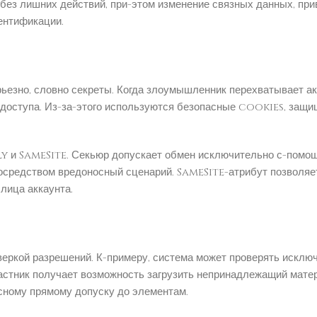
без лишних действий, при-этом изменение связных данных, прив
ентификации.
ьезно, словно секреты. Когда злоумышленник перехватывает акт
доступа. Из-за-этого используются безопасные cookies, защищ
y и SameSite. Секьюр допускает обмен исключительно с-пом
 посредством вредоносный сценарий. SameSite-атрибут позволяе
лица аккаунта.
ркой разрешений. К-примеру, система может проверять исключи
частник получает возможность загрузить непринадлежащий мате
асному прямому допуску до элементам.