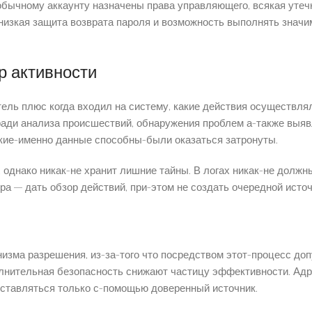
обычному аккаунту назначены права управляющего, всякая утеч
низкая защита возврата пароля и возможность выполнять знач
р активности
ель плюс когда входил на систему, какие действия осуществля
ради анализа происшествий, обнаружения проблем а-также выяв
акие-именно данные способны-были оказаться затронуты.
однако никак-не хранит лишние тайны. В логах никак-не должны
ра — дать обзор действий, при-этом не создать очередной исто
изма разрешения, из-за-того что посредством этот-процесс до
лнительная безопасность снижают частицу эффективности. Адр
оставляться только с-помощью доверенный источник.