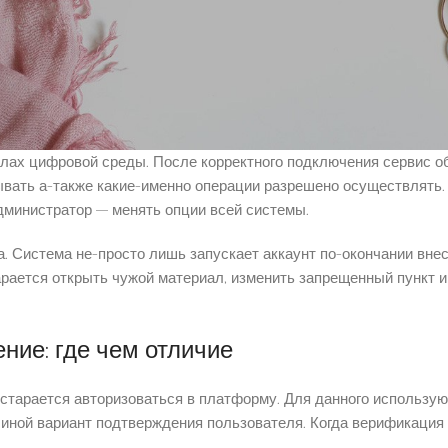
еских источниках, включая
7к казино
, часто акцентируется, ка
сессии, маркеры, позиции, категории прав, статус устройства а
лах цифровой среды. После корректного подключения сервис о
зывать а-также какие-именно операции разрешено осуществлять
дминистратор — менять опции всей системы.
а. Система не-просто лишь запускает аккаунт по-окончании вне
рается открыть чужой материал, изменить запрещенный пункт 
ние: где чем отличие
 старается авторизоваться в платформу. Для данного использую
 иной вариант подтверждения пользователя. Когда верификация