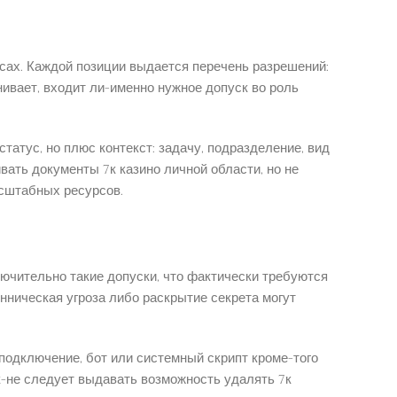
сах. Каждой позиции выдается перечень разрешений:
ивает, входит ли-именно нужное допуск во роль
атус, но плюс контекст: задачу, подразделение, вид
ать документы 7к казино личной области, но не
асштабных ресурсов.
ючительно такие допуски, что фактически требуются
ническая угроза либо раскрытие секрета могут
подключение, бот или системный скрипт кроме-того
к-не следует выдавать возможность удалять 7к