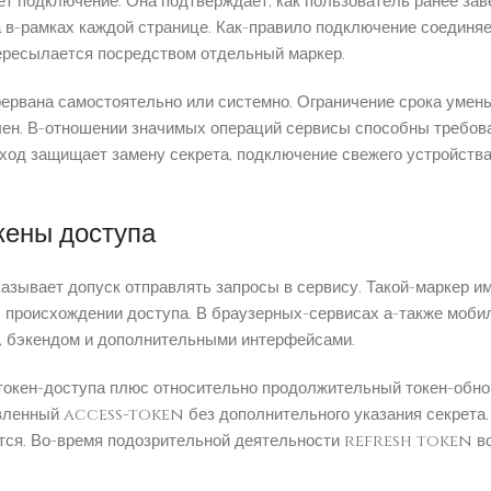
ет подключение. Она подтверждает, как пользователь ранее з
а в-рамках каждой странице. Как-правило подключение соединя
ересылается посредством отдельный маркер.
рервана самостоятельно или системно. Ограничение срока умень
чен. В-отношении значимых операций сервисы способны требова
дход защищает замену секрета, подключение свежего устройств
кены доступа
оказывает допуск отправлять запросы в сервису. Такой-маркер 
с происхождении доступа. В браузерных-сервисах а-также моб
, бэкендом и дополнительными интерфейсами.
токен-доступа плюс относительно продолжительный токен-обн
вленный access-token без дополнительного указания секрета.
шится. Во-время подозрительной деятельности refresh token в