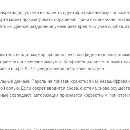
конкретно допустимо выполнять идентифицированному пользоват
орта может просматривать обращения, при-этом никак-не плате
ать их. Данное разделение уменьшает вред в-случае ошибке, ата
зователь вводит маркер профиля плюс конфиденциальный элеме
вторимое обозначение аккаунта. Конфиденциальным элементом 
зовый шифр, push-уведомление либо ключ доступа.
льные данные. Пароль не призван храниться как незашифрован
ой солью. Если секрет вводится снова, система снова осуществ
ные совпадают, авторизация признается корректным, при-этом 