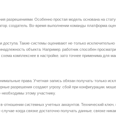
ия разрешениями. Особенно простая модель основана на стату
атор, создатель. Во-время выполнении команды платформа оцен
 доступа. Такие-системы оценивают не-только исключительно ст
инадлежность объекта. Например, работник способен просматрив
 схема комплекснее в настройке, зато точнее применима для м
имальные права. Учетная-запись обязан получать-только искл
ные разрешения создают угрозу: сбой при конфигурации, мошен
и-необходимы этому участнику.
в-отношении системных учетных аккаунтов. Технический ключ, 
случае-когда связке достаточно получать данные, связке ника