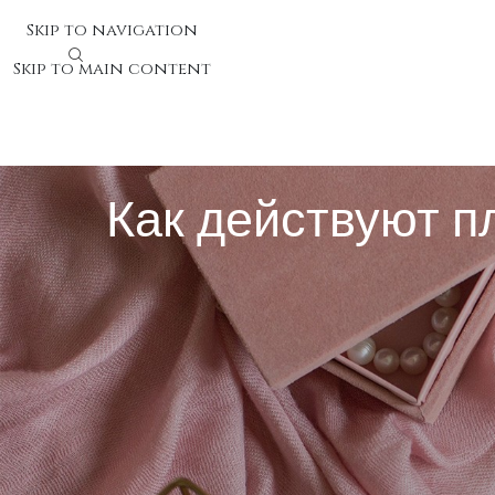
Skip to navigation
Skip to main content
Как действуют 
Как действуют платформы а
Системы авторизации участников расположены среди
входа на аккаунт: открытие личных сведений, корре
авторизации система без сумела бы-реально безопа
сервисами.
Авторизацию нередко путают со аутентификацией, хо