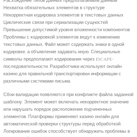
Расхождение типов данных предполагаемым данным
Нехватка обязательных элементов в структуре
Некорректная кодировка элементов в текстовых данных
Циклические связи при сериализации сущностей
Превышение допустимой уровня вложенности компонентов
Проблемы с кодировкой элементов ведут к изменению
текстовых данных. Файл может содержать знаки в одной
кодировке, а объявление задавать иную. Специальные
символы предполагают кодирования через escape-
последовательности. Разработчики используют онлайн
казино для правильной транспортировки информации с
различными системами письма.
Сбои валидации появляются при конфликте файла заданной
шаблону. Элемент может включать некорректное значение
или нарушать порядок расположения подчиненных
элементов. Платформы применяют казино онлайн для
автоматической проверки структуры перед обработкой.
Логирование ошибок способствует обнаружить проблемы в