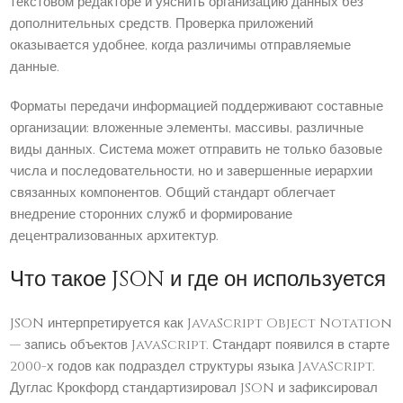
текстовом редакторе и уяснить организацию данных без
дополнительных средств. Проверка приложений
оказывается удобнее, когда различимы отправляемые
данные.
Форматы передачи информацией поддерживают составные
организации: вложенные элементы, массивы, различные
виды данных. Система может отправить не только базовые
числа и последовательности, но и завершенные иерархии
связанных компонентов. Общий стандарт облегчает
внедрение сторонних служб и формирование
децентрализованных архитектур.
Что такое JSON и где он используется
JSON интерпретируется как JavaScript Object Notation
— запись объектов JavaScript. Стандарт появился в старте
2000-х годов как подраздел структуры языка JavaScript.
Дуглас Крокфорд стандартизировал JSON и зафиксировал