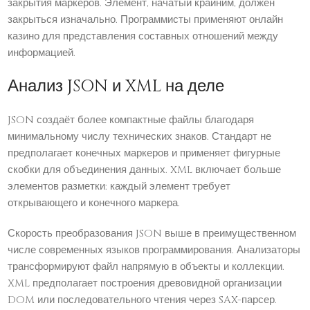
закрытия маркеров. Элемент, начатый крайним, должен
закрыться изначально. Программисты применяют онлайн
казино для представления составных отношений между
информацией.
Анализ JSON и XML на деле
JSON создаёт более компактные файлы благодаря
минимальному числу технических знаков. Стандарт не
предполагает конечных маркеров и применяет фигурные
скобки для объединения данных. XML включает больше
элементов разметки: каждый элемент требует
открывающего и конечного маркера.
Скорость преобразования JSON выше в преимущественном
числе современных языков программирования. Анализаторы
трансформируют файл напрямую в объекты и коллекции.
XML предполагает построения древовидной организации
DOM или последовательного чтения через SAX-парсер.