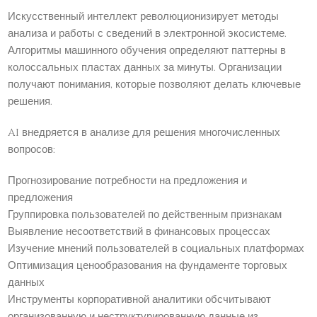
Искусственный интеллект революционизирует методы
анализа и работы с сведений в электронной экосистеме.
Алгоритмы машинного обучения определяют паттерны в
колоссальных пластах данных за минуты. Организации
получают понимания, которые позволяют делать ключевые
решения.
AI внедряется в анализе для решения многочисленных
вопросов:
Прогнозирование потребности на предложения и
предложения
Группировка пользователей по действенным признакам
Выявление несоответствий в финансовых процессах
Изучение мнений пользователей в социальных платформах
Оптимизация ценообразования на фундаменте торговых
данных
Инструменты корпоративной аналитики обсчитывают
организованную и неструктурированную данные из