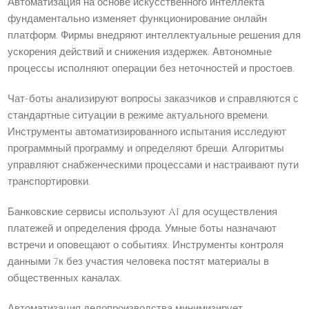
Автоматизация на основе искусственного интеллекта
фундаментально изменяет функционирование онлайн
платформ. Фирмы внедряют интеллектуальные решения для
ускорения действий и снижения издержек. Автономные
процессы исполняют операции без неточностей и простоев.
Чат-боты анализируют вопросы заказчиков и справляются с
стандартные ситуации в режиме актуального времени.
Инструменты автоматизированного испытания исследуют
программный программу и определяют бреши. Алгоритмы
управляют снабженческими процессами и настраивают пути
транспортировки.
Банковские сервисы используют AI для осуществления
платежей и определения фрода. Умные боты назначают
встречи и оповещают о событиях. Инструменты контроля
данными 7к без участия человека постят материалы в
общественных каналах.
Автоматизация делопроизводства минимизирует