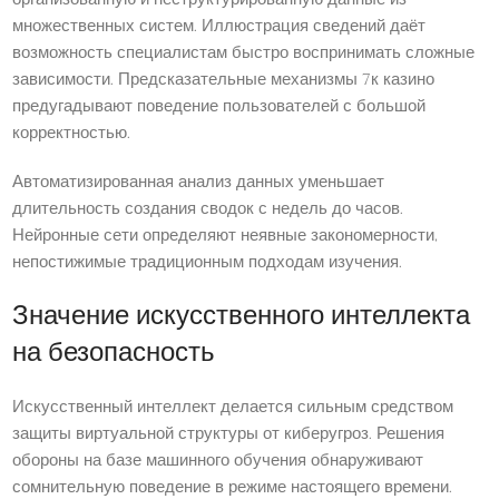
множественных систем. Иллюстрация сведений даёт
возможность специалистам быстро воспринимать сложные
зависимости. Предсказательные механизмы 7к казино
предугадывают поведение пользователей с большой
корректностью.
Автоматизированная анализ данных уменьшает
длительность создания сводок с недель до часов.
Нейронные сети определяют неявные закономерности,
непостижимые традиционным подходам изучения.
Значение искусственного интеллекта
на безопасность
Искусственный интеллект делается сильным средством
защиты виртуальной структуры от киберугроз. Решения
обороны на базе машинного обучения обнаруживают
сомнительную поведение в режиме настоящего времени.