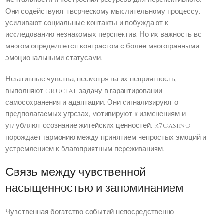
Они содействуют творческому мыслительному процессу,
усиливают социальные контакты и побуждают к
исследованию незнакомых перспектив. Но их важность во
многом определяется контрастом с более многогранными
эмоциональными статусами.
Негативные чувства, несмотря на их неприятность,
выполняют crucial задачу в гарантировании
самосохранения и адаптации. Они сигнализируют о
предполагаемых угрозах, мотивируют к изменениям и
углубляют осознание житейских ценностей. r7casino
порождает гармонию между принятием непростых эмоций и
устремлением к благоприятным переживаниям.
Связь между чувственной
насыщенностью и запоминанием
Чувственная богатство событий непосредственно