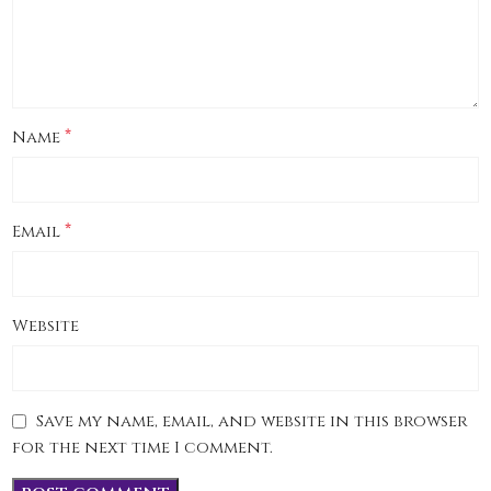
*
Name
*
Email
Website
Save my name, email, and website in this browser
for the next time I comment.