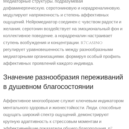
Медиаторные структуры, подразумевая
дофаминергическую, серотониновую и норадреналиновую,
модулируют напряженность и степень аффективных
ощущений. Нейромедиатор соединен с чувством радости и
желания, серотонин воздействует на эмоциональный фон и
коллективное поведение, а норадреналин настраивает
ступень возбуждения и концентрации. r7casino
регулирует уравновешенность между разнообразными
медиаторными организациями, формируя особый профиль
аффективных проявлений каждого индивида.
Значение разнообразия переживаний
в душевном благосостоянии
Аффективное многообразие служит ключевым индикатором
ментального здоровья и жизнестойкости. Люди, способные
ощущать широкий спектр ощущений, демонстрируют
крупную адаптивность к стрессовым моментам и
эффективнейшие показатели общего благополучия. р7