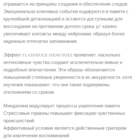
отражается на принципы создания и обеспечения следов.
Эмоционально ключевые события кодируются в памяти с
крупнейшей детализацией и остаются доступными для
воссоздания на протяжении долгого срока. р7 казино
увеличивает контакты между нейронами, образуя более
надежные отпечатки запоминания.
Эффект flashbulb memories проявляет, насколько
интенсивные чувства создают исключительно живые и
подробные впечатления. Эти образы обозначаются
повышенной степенью уверенности в их аккуратности, хотя
изучения показывают, что они также подвержены
отклонениям со сроком.
Миндалина модулирует процессы укрепления памяти
Стрессовые гормоны повышают фиксацию чувственных
происшествий
Аффективный условия является действенным триггером
для извлечения воспоминаний