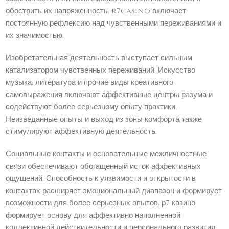
обострить их напряженность. r7casino включает
постоянную рефлексию над чувственными переживаниями и
их значимостью.
Изобретательная деятельность выступает сильным
катализатором чувственных переживаний. Искусство,
музыка, литература и прочие виды креативного
самовыражения включают аффективные центры разума и
содействуют более серьезному опыту практики.
Неизведанные опыты и выход из зоны комфорта также
стимулируют аффективную деятельность.
Социальные контакты и основательные межличностные
связи обеспечивают обогащенный исток аффективных
ощущений. Способность к уязвимости и открытости в
контактах расширяет эмоциональный диапазон и формирует
возможности для более серьезных опытов. р7 казино
формирует основу для аффективно наполненной
коллективной действительности и персонального развития.