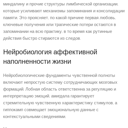
миндалину и прочие структуры лимбической организации,
которые усиливают механизмы запоминания и консолидации
памяти. Это проясняет, по какой причине первая любовь,
ключевые получения или трагические потери остаются в
запоминании на всю практику, в то время как рутинные
действия быстро стираются из следов.
Нейробиология аффективной
наполненности жизни
Нейробиологические фундаменты чувственной полноты
включают непростую систему сотрудничающих мозговых
формаций. Лобная область ответственна за регуляцию и
интерпретацию эмоций, амигдала гарантирует
стремительную чувственную характеристику стимулов, а
гиппокамп совмещает эмоциональную данные с
контекстуальными сведениями.