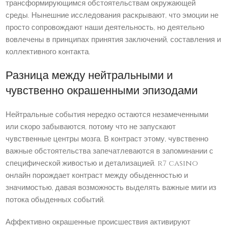
трансформирующимся обстоятельствам окружающей
среды. Нынешние исследования раскрывают, что эмоции не
просто сопровождают наши деятельность, но деятельно
вовлечены в принципах принятия заключений, составления и
коллективного контакта.
Разница между нейтральными и
чувственно окрашенными эпизодами
Нейтральные события нередко остаются незамеченными
или скоро забываются, потому что не запускают
чувственные центры мозга. В контраст этому, чувственно
важные обстоятельства запечатлеваются в запоминании с
специфической живостью и детализацией. r7 casino
онлайн порождает контраст между обыденностью и
значимостью, давая возможность выделять важные миги из
потока обыденных событий.
Аффективно окрашенные происшествия активируют