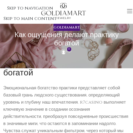
Skip to navigation
Skip to main content
GOLDIAMART
Как ощущения делают практику
богатой
0
Как ощущения делают практику
богатой
Эмоциональная богатство практики представляет собой
базовый грань людского существования, определяющий
уровень и глубину наш впечатления. r7casino выполняет
ключевую значение в создании осознания
действительности, преобразуя повседневные происшествия
в значимые миги, что остаются в запоминании надолго.
Чувства служат уникальным фильтром, через который мы