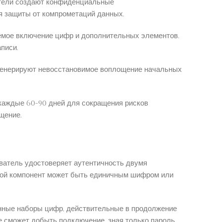
атели создают конфиденциальные
я защиты от компрометаций данных.
уемое включение цифр и дополнительных элементов.
писи.
генерируют невосстановимое воплощение начальных
каждые 60-90 дней для сокращения рисков
щение.
ватель удостоверяет аутентичность двумя
орой компонент может быть единичным шифром или
нные наборы цифр, действительные в продолжение
сможет добыть подключение, зная только пароль.