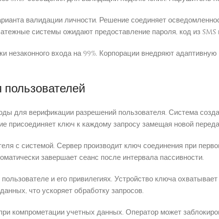
варианта валидации личности. Решение соединяет осведомленн
атежные системы ожидают предоставление пароля, код из SMS и
ки незаконного входа на 99%. Корпорации внедряют адаптивную
я пользователей
оды для верификации разрешений пользователя. Система созд
ие присоединяет ключ к каждому запросу замещая новой переда
еля с системой. Сервер производит ключ соединения при перво
томатически завершает сеанс после интервала пассивности.
ользователе и его привилегиях. Устройство ключа охватывае
данных, что ускоряет обработку запросов.
ри компрометации учетных данных. Оператор может заблокиро