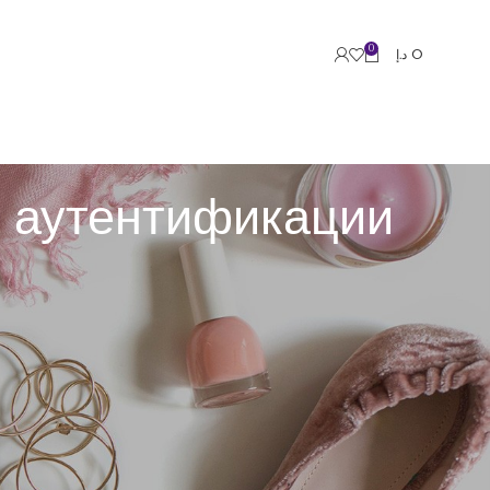
0
د.إ
0
и аутентификации
ктивам. Эти средства обеспечивают защищенность
 по хранилищу внесенных аккаунтов. После успешной