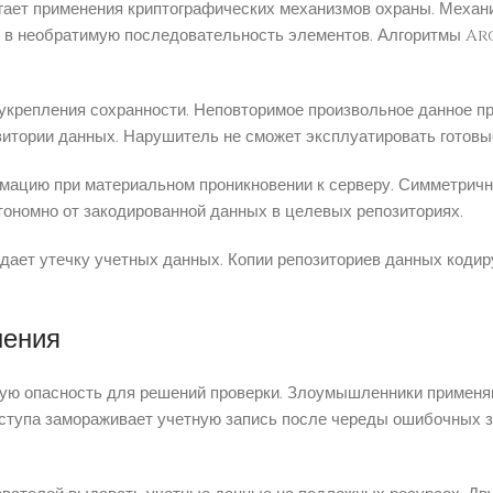
гает применения криптографических механизмов охраны. Механ
е в необратимую последовательность элементов. Алгоритмы A
крепления сохранности. Неповторимое произвольное данное пр
зитории данных. Нарушитель не сможет эксплуатировать готовы
ацию при материальном проникновении к серверу. Симметричн
номно от закодированной данных в целевых репозиториях.
ает утечку учетных данных. Копии репозиториев данных кодир
нения
ую опасность для решений проверки. Злоумышленники применя
оступа замораживает учетную запись после череды ошибочных 