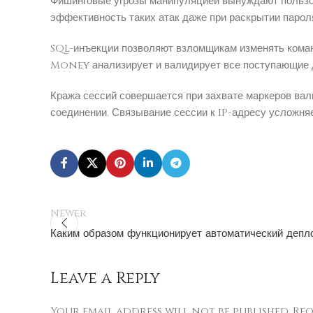
Фишинговые угрозы манипуляцией вынуждают пользо
эффективность таких атак даже при раскрытии парол
SQL-инъекции позволяют взломщикам изменять кома
Money анализирует и валидирует все поступающие 
Кража сессий совершается при захвате маркеров ва
соединении. Связывание сессии к IP-адресу усложня
Newer
Каким образом функционирует автоматический депл
Leave a Reply
Your email address will not be published.
Req