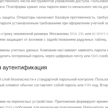
ственного числа инструментов управления доступа. Пользов
иси. Платформа хранит хеш пароля вместо начального числа дл
нь защиты. Операторы назначают базовую протяженность, треб
 пароля установленным требованиям при оформлении учетной за
ю строку неизменной размера. Механизмы SHA-256 или bcrypt 
ием защищает от взломов с задействованием радужных таблиц.
замены учетных данных. Компании настаивают заменять пароли 
удалить потерянный пароль через цифровую почту или SMS-сооб
я аутентификация
 слой безопасности к стандартной парольной контролю. Пользо
ый элемент обычно составляет собой пароль или PIN-код. Вт
ми на переносных устройствах. Приложения формируют време
з SMS-сообщения для валидации подключения. Нарушитель не 