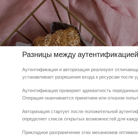
Архитектура таких систем содержит несколько моду
разрешениями присваивает роли и привилегии каждо
приложением и сервером .
Инженеры Драгон мани казино встраивают эти систем
Бэкенд-сервисы осуществляют контроль и принимают
Разницы между аутентификацией
Аутентификация и авторизация реализуют отличающие
устанавливает разрешения входа к ресурсам после у
Аутентификация проверяет адекватность переданных 
Операция оканчивается принятием или отказом попыт
Авторизация стартует после положительной аутент
определяет список открытых возможностей для кажд
Прикладное разграничение этих механизмов оптимиз