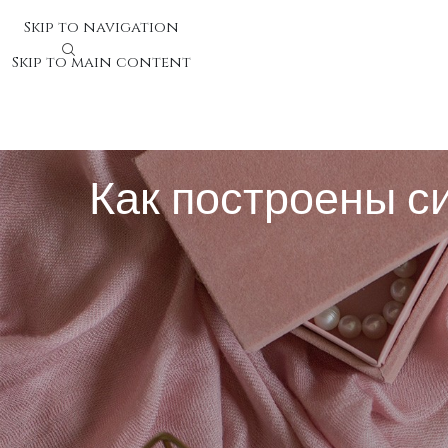
Skip to navigation
Skip to main content
Как построены с
Как построены системы авт
Комплексы авторизации и аутентификации составляю
данных и оберегают системы от незаконного примене
Процесс запускается с этапа входа в приложение. П
контроля платформа устанавливает полномочия дост