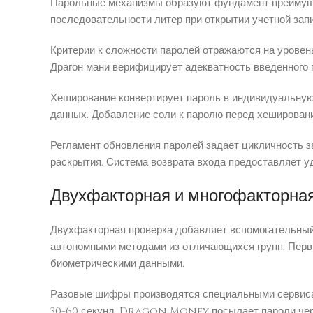
Парольные механизмы образуют фундамент преимуще
последовательности литер при открытии учетной зап
Критерии к сложности паролей отражаются на урове
Драгон мани верифицирует адекватность введенного
Хеширование конвертирует пароль в индивидуальну
данных. Добавление соли к паролю перед хеширован
Регламент обновления паролей задает цикличность 
раскрытия. Система возврата входа предоставляет 
Двухфакторная и многофакторна
Двухфакторная проверка добавляет вспомогательный
автономными методами из отличающихся групп. Перв
биометрическими данными.
Разовые шифры производятся специальными сервиса
30-60 секунд. Dragon Money посылает пароли чере