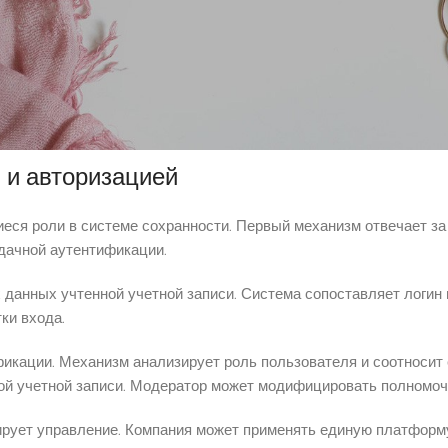
лей. Элемент идентификации сравнивает введенные данные с б
му аккаунту. Драгон мани эксплуатирует криптографические ме
ы на множественных ярусах системы. Фронтенд-часть аккумули
 определения о назначении доступа.
 и авторизацией
ся роли в системе сохранности. Первый механизм отвечает за
дачной аутентификации.
данных учтенной учетной записи. Система сопоставляет логин 
ки входа.
ификации. Механизм анализирует роль пользователя и соотнос
ой учетной записи. Модератор может модифицировать полномоч
ирует управление. Компания может применять единую платформ