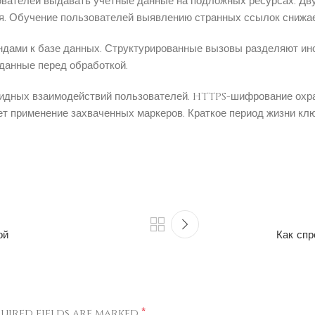
вателей выдавать учетные данные на подложных ресурсах. Дв
я. Обучение пользователей выявлению странных ссылок снижае
ндами к базе данных. Структурированные вызовы разделяют и
данные перед обработкой.
лидных взаимодействий пользователей. HTTPS-шифрование охра
ет применение захваченных маркеров. Краткое период жизни клю
ой
Как спр
*
uired fields are marked