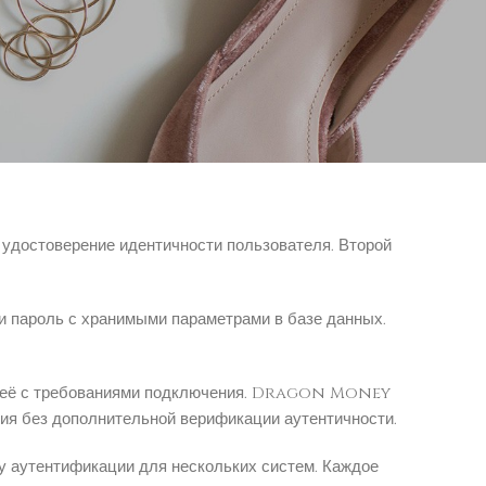
азовыми параметрами. Блок администрирования
тоды для охраны отправляемой данных между
рует учетные данные и направляет требования.
 удостоверение идентичности пользователя. Второй
и пароль с хранимыми параметрами в базе данных.
ит её с требованиями подключения. Dragon Money
ия без дополнительной верификации аутентичности.
у аутентификации для нескольких систем. Каждое