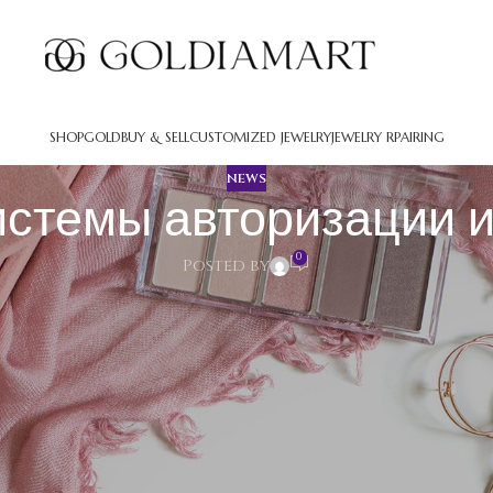
SHOP
GOLD
BUY & SELL
CUSTOMIZED JEWELRY
JEWELRY RPAIRING
NEWS
истемы авторизации 
0
Posted by
оризации и аутентификации
т собой комплекс технологий для управления входа к данных а
ния.
ользователь передает учетные данные, которые сервер сверяет
упа к отдельным операциям и частям приложения.