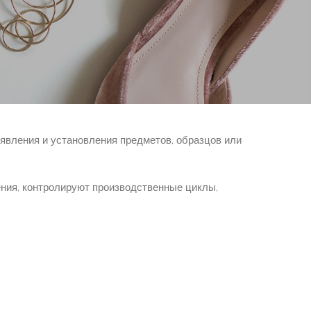
ие помех. Потом механизм выделяет главные
йство софтверных систем постоянно улучшается,
явления и установления предметов, образцов или
ния, контролируют производственные циклы,