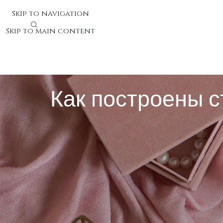
Skip to navigation
Skip to main content
Как построены 
Как построены структуры и
Комплексы распознавания фотографий являют собой н
цифровизированных снимках или видеозаписях. Техно
Базис современных комплексов формируют сложные не
геометрические формы. Программное инструментарий