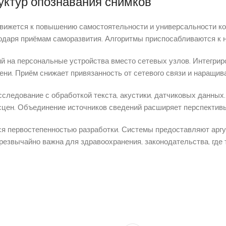
уктур опознавания снимков
вижется к повышению самостоятельности и универсальности ко
даря приёмам саморазвития. Алгоритмы приспосабливаются к н
 на персональные устройства вместо сетевых узлов. Интегрир
ени. Приём снижает привязанность от сетевого связи и наращив
ледование с обработкой текста, акустики, датчиковых данных
сцен. Объединение источников сведений расширяет перспектив
я первостепенностью разработки. Системы предоставляют аргу
езвычайно важна для здравоохранения, законодательства, где