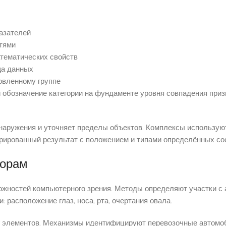
азателей
тями
атематических свойств
ща данных
овленному группе
обозначение категории на фундаменте уровня совпадения приз
аружения и уточняет пределы объектов. Комплексы использую
урированный результат с положением и типами определённых с
норам
ожностей компьютерного зрения. Методы определяют участки с
 расположение глаз, носа, рта, очертания овала.
 элементов. Механизмы идентифицируют перевозочные автомоби