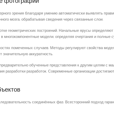
ке фотографий
рного зрения благодаря умению автоматически выявлять прави
ного мозга, обрабатывая сведения через связанные слои.
тке геометрических построений. Начальные ярусы определяют э
в многокомпонентные модели, определяя очертания и полные с
остях помеченных случаев. Методы регулируют свойства моде
т значительную аккуратность.
 предварительно обученные представления к другим целям с м
ия разработки разработок. Современные организации достигаю
бъектов
следовательность соединённых фаз. Всесторонний подход гара