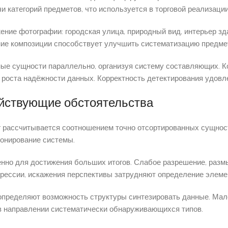
категорий предметов, что используется в торговой реализации
ние фотографии: городская улица, природный вид, интерьер зд
ие композиции способствует улучшить систематизацию предме
ые сущности параллельно, организуя систему составляющих. 
роста надёжности данных. Корректность детектирования удовл
ействующие обстоятельства
г рассчитывается соотношением точно отсортированных сущнос
ионирование системы.
нно для достижения больших итогов. Слабое разрешение, разм
рессии, искажения перспективы затрудняют определение элеме
определяют возможность структуры синтезировать данные. Мал
 в направлении систематически обнаруживающихся типов.