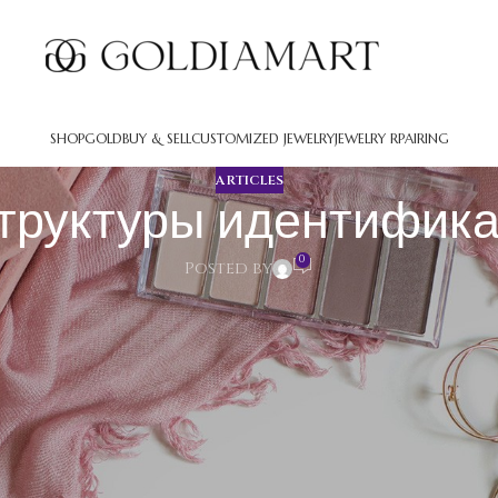
SHOP
GOLD
BUY & SELL
CUSTOMIZED JEWELRY
JEWELRY RPAIRING
ARTICLES
структуры идентифик
0
Posted by
дентификации фотографий
абор методов и программных разработок, способных распознав
логия основывается на способах машинного обучения и компью
йронные сети, обученные на миллионах случаев. Схемы извлек
 сопоставляет собранные данные с базовыми моделями.