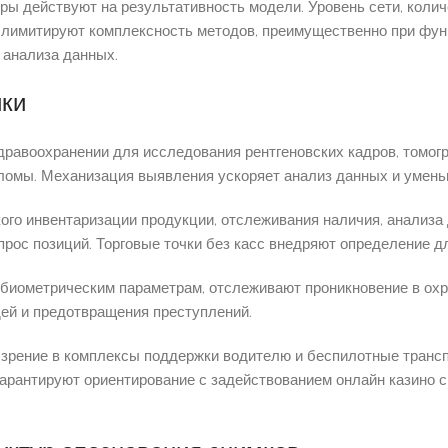
ры действуют на результативность модели. Уровень сети, коли
 лимитируют комплексность методов, преимущественно при фу
г анализа данных.
ики
дравоохранении для исследования рентгеновских кадров, томог
ломы. Механизация выявления ускоряет анализ данных и умень
кого инвентаризации продукции, отслеживания наличия, анализ
рос позиций. Торговые точки без касс внедряют определение д
иометрическим параметрам, отслеживают проникновение в охр
ей и предотвращения преступлений.
зрение в комплексы поддержки водителю и беспилотные транс
гарантируют ориентирование с задействованием онлайн казино