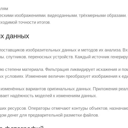
елям
ескими изображениями, видеоданными, трёхмерными образами.
ходимой точности итогов.
ых данных
 поставщиков изобразительных данных и методов их анализа. В
ры, спутников, переносных устройств. Каждый источник генерир
ю степени материала. Фильтрация ликвидирует искажения и по
ых условиях. Изменение величин преобразует изображения к ед
 изменённых вариантов оригинальных данных. Приложения реали
ивает надёжность моделей к изменениям данных.
их ресурсов. Операторы отмечают контуры объектов, назначаю
дом денег для предварительной разметки файлов.