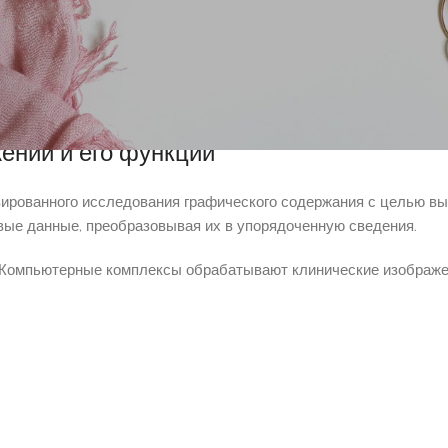
ляется первичная обработка: унификация светимости, устранен
ритмы сортируют обнаруженные составляющие.
ыстрым выводом для повышения корректности изучения. Устро
го контента.
ений и его функции
ированного исследования графического содержания с целью вы
ые данные, преобразовывая их в упорядоченную сведения.
 Компьютерные комплексы обрабатывают клинические изображе