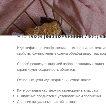
Процесс содержит несколько фаз. Сначала осуществ
характеристики объектов. На финальном этапе алго
Нынешние инструменты применяют онлайн казино с б
увеличивая перспективы машинной анализа визуально
Что такое распознавание изображ
Идентификация изображений — технология автоматиз
свойств. Компьютерные схемы обрабатывают растров
Способ реализует широкий набор прикладных задач.
гарантируют сохранность объектов.
Основные цели идентификации охватывают:
Категоризация картинок по категориям и классам
Выявление предметов с установлением положения
Деление визуальных частей на зоны