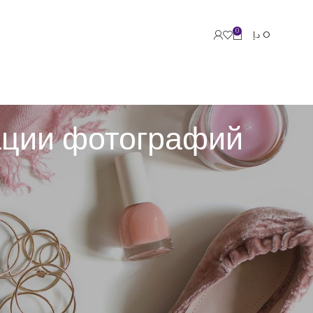
0
د.إ
0
ации фотографий
ать сущности, лица, текст и прочие составляющие на
терного зрения.
ают типичные черты: силуэты, тона, текстуры,