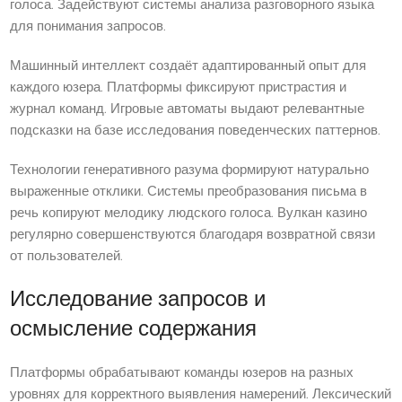
голоса. Задействуют системы анализа разговорного языка
для понимания запросов.
Машинный интеллект создаёт адаптированный опыт для
каждого юзера. Платформы фиксируют пристрастия и
журнал команд. Игровые автоматы выдают релевантные
подсказки на базе исследования поведенческих паттернов.
Технологии генеративного разума формируют натурально
выраженные отклики. Системы преобразования письма в
речь копируют мелодику людского голоса. Вулкан казино
регулярно совершенствуются благодаря возвратной связи
от пользователей.
Исследование запросов и
осмысление содержания
Платформы обрабатывают команды юзеров на разных
уровнях для корректного выявления намерений. Лексический