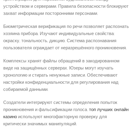
устройством и серверами. Правила безопасности блокируют
захват информации посторонними персонами.
Биометрическая верификация по речи позволяет распознать
хозяина прибора. Изучают индивидуальные свойства:
окраску, тональность, дикцию. Система распознавания
пользователя ограждает от неразрешённого проникновения.
Комплексы хранят файлы обращений в закодированном
виде на защищённых серверах. Юзеры могут изучать
хронологию и стирать ненужные записи. Обеспечивают
настройки конфиденциальности для регулирования над
собираемой данными.
Создатели интегрируют системы определения попыток
проникновения и фальсификации голоса.
топ лучших онлайн
казино
используют многофакторную проверку для
критически значимых манипуляций.