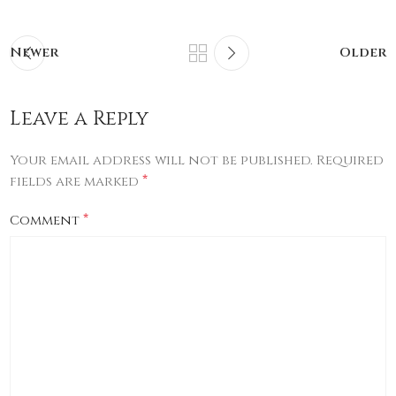
Newer
Older
Leave a Reply
Your email address will not be published.
Required
*
fields are marked
*
Comment