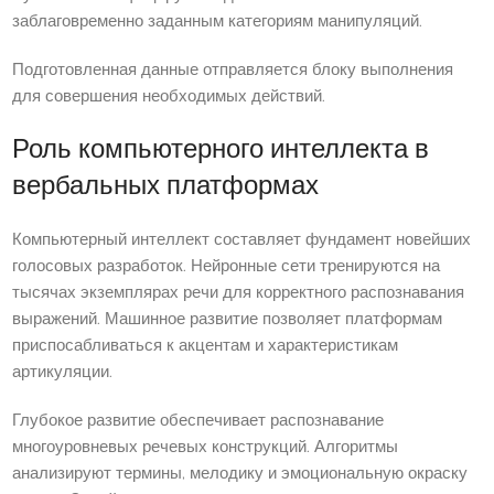
заблаговременно заданным категориям манипуляций.
Подготовленная данные отправляется блоку выполнения
для совершения необходимых действий.
Роль компьютерного интеллекта в
вербальных платформах
Компьютерный интеллект составляет фундамент новейших
голосовых разработок. Нейронные сети тренируются на
тысячах экземплярах речи для корректного распознавания
выражений. Машинное развитие позволяет платформам
приспосабливаться к акцентам и характеристикам
артикуляции.
Глубокое развитие обеспечивает распознавание
многоуровневых речевых конструкций. Алгоритмы
анализируют термины, мелодику и эмоциональную окраску