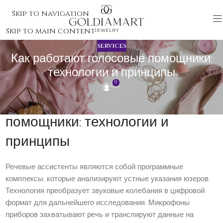
Skip to navigation
Skip to main content
SERVICES
Как работают голосовые помощники:
технологии и принципы
0
Как работают голосовые
помощники: технологии и
принципы
Речевые ассистенты являются собой программные
комплексы, которые анализируют устные указания юзеров.
Технология преобразует звуковые колебания в цифровой
формат для дальнейшего исследования. Микрофоны
приборов захватывают речь и транслируют данные на