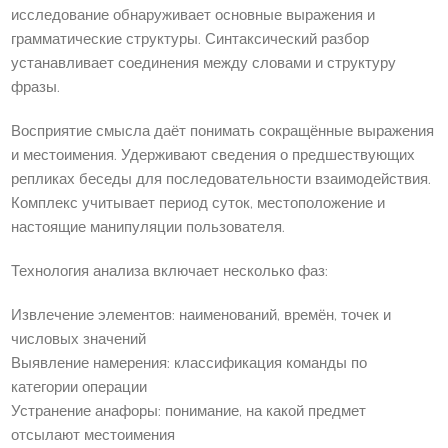
исследование обнаруживает основные выражения и
грамматические структуры. Синтаксический разбор
устанавливает соединения между словами и структуру
фразы.
Восприятие смысла даёт понимать сокращённые выражения
и местоимения. Удерживают сведения о предшествующих
репликах беседы для последовательности взаимодействия.
Комплекс учитывает период суток, местоположение и
настоящие манипуляции пользователя.
Технология анализа включает несколько фаз:
Извлечение элементов: наименований, времён, точек и
числовых значений
Выявление намерения: классификация команды по
категории операции
Устранение анафоры: понимание, на какой предмет
отсылают местоимения