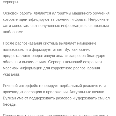
серверы.
Основой работы являются алгоритмы машинного обучения,
которые идентифицируют выражения и фразы. Нейронные
сети сопоставляют полученные информацию с языковыми
шаблонами.
После распознавания система выявляет намерение
пользователя и формирует ответ. Вулкан казино
предоставляют оперативную анализ запросов благодаря
облачным вычислениям. Серверы компаний сохраняют
массивы информации для корректного распознавания
указаний.
Речевой интерфейс генерирует вербальный реакцию или
производит операцию в приложении. Актуальные казино
Вулкан умеют поддерживать разговор и удерживать смысл
беседы.
Программисты непрерывно совершенствуют правильность