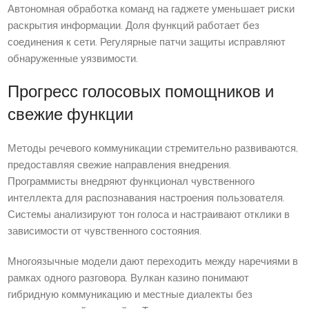
Автономная обработка команд на гаджете уменьшает риски
раскрытия информации. Доля функций работает без
соединения к сети. Регулярные патчи защиты исправляют
обнаруженные уязвимости.
Прогресс голосовых помощников и
свежие функции
Методы речевого коммуникации стремительно развиваются,
предоставляя свежие направления внедрения.
Программисты внедряют функционал чувственного
интеллекта для распознавания настроения пользователя.
Системы анализируют тон голоса и настраивают отклики в
зависимости от чувственного состояния.
Многоязычные модели дают переходить между наречиями в
рамках одного разговора. Вулкан казино понимают
гибридную коммуникацию и местные диалекты без