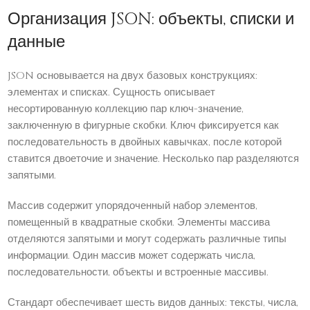
Организация JSON: объекты, списки и
данные
JSON основывается на двух базовых конструкциях:
элементах и списках. Сущность описывает
несортированную коллекцию пар ключ-значение,
заключенную в фигурные скобки. Ключ фиксируется как
последовательность в двойных кавычках, после которой
ставится двоеточие и значение. Несколько пар разделяются
запятыми.
Массив содержит упорядоченный набор элементов,
помещенный в квадратные скобки. Элементы массива
отделяются запятыми и могут содержать различные типы
информации. Один массив может содержать числа,
последовательности, объекты и встроенные массивы.
Стандарт обеспечивает шесть видов данных: тексты, числа,