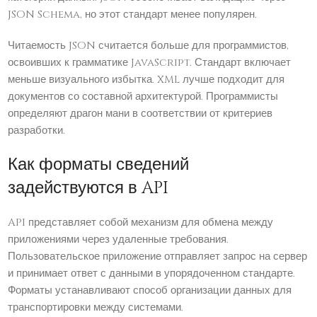
JSON Schema, но этот стандарт менее популярен.
Читаемость JSON считается больше для программистов,
освоивших к грамматике JavaScript. Стандарт включает
меньше визуального избытка. XML лучше подходит для
документов со составной архитектурой. Программисты
определяют драгон мани в соответствии от критериев
разработки.
Как форматы сведений
задействуются в API
API представляет собой механизм для обмена между
приложениями через удаленные требования.
Пользовательское приложение отправляет запрос на сервер
и принимает ответ с данными в упорядоченном стандарте.
Форматы устанавливают способ организации данных для
транспортировки между системами.