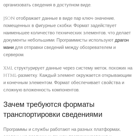
организовать сведения в доступном виде.
JSON отображает данные в виде пар ключ-значение,
помещенных в фигурные скобки. Формат задействует
наименьшее количество технических элементов, что делает
документы небольшими. Программисты используют
драгон
мани
для отправки сведений между обозревателем и
сервером.
XML структурирует данные через систему меток, похожих на
HTML-разметку. Каждый элемент окружается открывающим
и конечным элементом. Формат обеспечивает свойства и
сложную вложенность компонентов.
Зачем требуются форматы
транспортировки сведениями
Программы и службы работают на разных платформах,