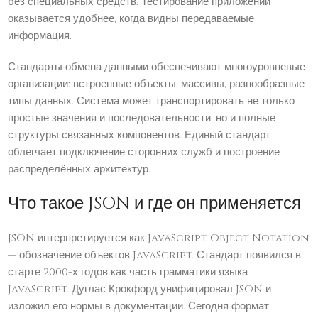
без специальных средств. Тестирование приложений
оказывается удобнее, когда видны передаваемые
информация.
Стандарты обмена данными обеспечивают многоуровневые
организации: встроенные объекты, массивы, разнообразные
типы данных. Система может транспортировать не только
простые значения и последовательности, но и полные
структуры связанных компонентов. Единый стандарт
облегчает подключение сторонних служб и построение
распределённых архитектур.
Что такое JSON и где он применяется
JSON интерпретируется как JavaScript Object Notation
— обозначение объектов JavaScript. Стандарт появился в
старте 2000-х годов как часть грамматики языка
JavaScript. Дуглас Крокфорд унифицировал JSON и
изложил его нормы в документации. Сегодня формат