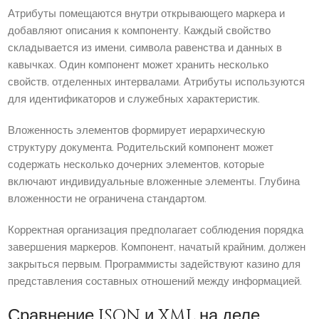
Атрибуты помещаются внутри открывающего маркера и
добавляют описания к компоненту. Каждый свойство
складывается из имени, символа равенства и данных в
кавычках. Один компонент может хранить несколько
свойств, отделенных интервалами. Атрибуты используются
для идентификаторов и служебных характеристик.
Вложенность элементов формирует иерархическую
структуру документа. Родительский компонент может
содержать несколько дочерних элементов, которые
включают индивидуальные вложенные элементы. Глубина
вложенности не ограничена стандартом.
Корректная организация предполагает соблюдения порядка
завершения маркеров. Компонент, начатый крайним, должен
закрыться первым. Программисты задействуют казино для
представления составных отношений между информацией.
Сравнение JSON и XML на деле