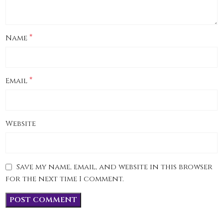
*
Name
*
Email
Website
Save my name, email, and website in this browser
for the next time I comment.