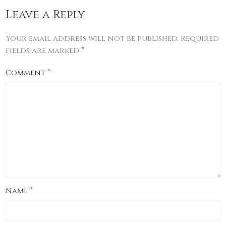
Leave a Reply
Your email address will not be published.
Required
*
fields are marked
*
Comment
*
Name