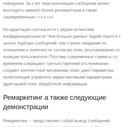
поведения. За счет персонализации сообщение может
выглядеть намного более релевантным а также
своевременным vulkan.
Но адаптация соотносится с рядом аспектами
конфиденциальности. Чем больше данных задействуется с
целью подбора сообщений, тем строже ожидания по
отношению к понятности, согласию плюс регулированию со
позиции пользователя. Поэтому современные сервисы со
временем сокращают третьесторонний отслеживание,
создают контекстные механизмы плюс дают параметры,
позволяющие управлять маркетинговыми параметрами,
адаптацией плюс обработкой информации.
Ремаркетинг а также следующие
демонстрации
Ремаркетинг — представляет собой вывод сообщений