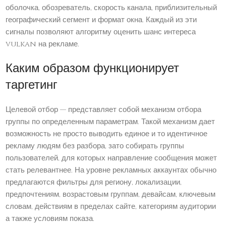
оболочка, обозреватель, скорость канала, приблизительный
географический сегмент и формат окна. Каждый из эти
сигналы позволяют алгоритму оценить шанс интереса
vulkan на рекламе.
Каким образом функционирует
таргетинг
Целевой отбор — представляет собой механизм отбора
группы по определенным параметрам. Такой механизм дает
возможность не просто выводить единое и то идентичное
рекламу людям без разбора, зато собирать группы
пользователей, для которых направление сообщения может
стать релевантнее. На уровне рекламных аккаунтах обычно
предлагаются фильтры для региону, локализации,
предпочтениям, возрастовым группам, девайсам, ключевым
словам, действиям в пределах сайте, категориям аудитории
а также условиям показа.