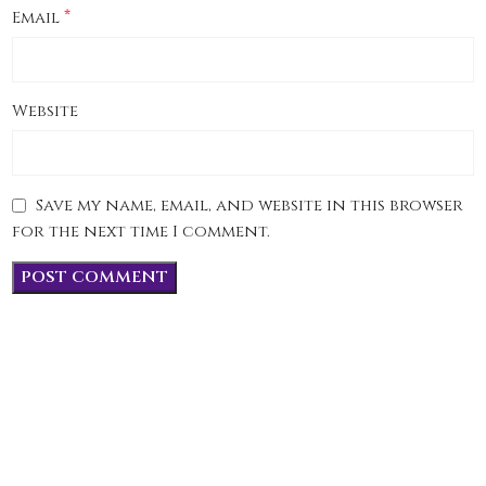
*
Email
Website
Save my name, email, and website in this browser
for the next time I comment.