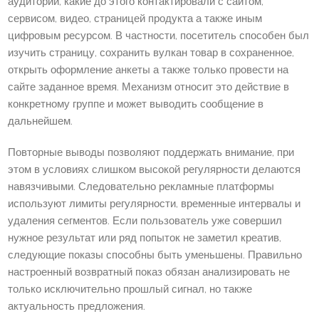
аудитории, какие до этого контактировали с сайтом,
сервисом, видео, страницей продукта а также иным
цифровым ресурсом. В частности, посетитель способен был
изучить страницу, сохранить вулкан товар в сохраненное,
открыть оформление анкеты а также только провести на
сайте заданное время. Механизм относит это действие в
конкретному группе и может выводить сообщение в
дальнейшем.
Повторные выводы позволяют поддержать внимание, при
этом в условиях слишком высокой регулярности делаются
навязчивыми. Следовательно рекламные платформы
используют лимиты регулярности, временные интервалы и
удаления сегментов. Если пользователь уже совершил
нужное результат или ряд попыток не заметил креатив,
следующие показы способны быть уменьшены. Правильно
настроенный возвратный показ обязан анализировать не
только исключительно прошлый сигнал, но также
актуальность предложения.