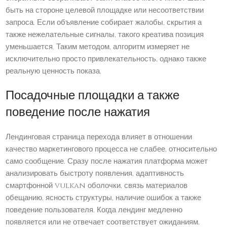
быть на стороне целевой площадке или несоответствии
запроса. Если объявление собирает жалобы, скрытия а
также нежелательные сигналы, такого креатива позиция
уменьшается. Таким методом, алгоритм измеряет не
исключительно просто привлекательность, однако также
реальную ценность показа.
Посадочные площадки а также
поведение после нажатия
Лендинговая страница перехода влияет в отношении
качество маркетингового процесса не слабее, относительно
само сообщение. Сразу после нажатия платформа может
анализировать быстроту появления, адаптивность
смартфонной vulkan оболочки, связь материалов
обещанию, ясность структуры, наличие ошибок а также
поведение пользователя. Когда лендинг медленно
появляется или не отвечает соответствует ожиданиям,