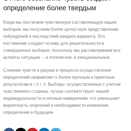
определение более твердым
Когда мы постигаем чувственную составляющую наших
выборов, мы получаем более целостную представление
побуждений и последствий каждого варианта. Это
постижение создает основу для решительности в
совершенных выборах, поскольку мы рассматриваем все
аспекты ситуации — и логические, и эмоциональные.
Слияние чувств и разума в процессе осуществления
определений направляет к более прочным и приятным
результатам в Get X. Выборы, осуществленные с учетом
чувственного стороны, лучше соответствуют нашей
индивидуальности и личным намерениям, что уменьшает
вероятность огорчений и необходимости изменения
определения в будущем.