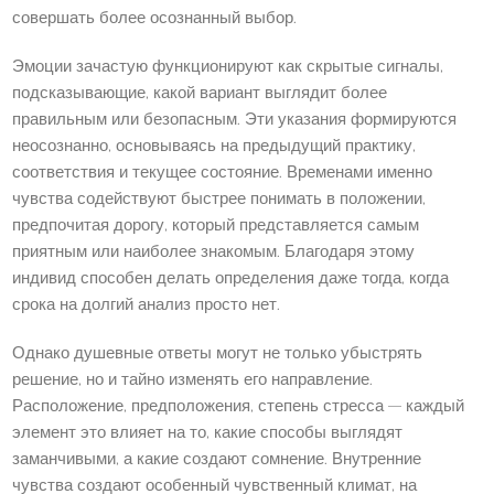
совершать более осознанный выбор.
Эмоции зачастую функционируют как скрытые сигналы,
подсказывающие, какой вариант выглядит более
правильным или безопасным. Эти указания формируются
неосознанно, основываясь на предыдущий практику,
соответствия и текущее состояние. Временами именно
чувства содействуют быстрее понимать в положении,
предпочитая дорогу, который представляется самым
приятным или наиболее знакомым. Благодаря этому
индивид способен делать определения даже тогда, когда
срока на долгий анализ просто нет.
Однако душевные ответы могут не только убыстрять
решение, но и тайно изменять его направление.
Расположение, предположения, степень стресса — каждый
элемент это влияет на то, какие способы выглядят
заманчивыми, а какие создают сомнение. Внутренние
чувства создают особенный чувственный климат, на