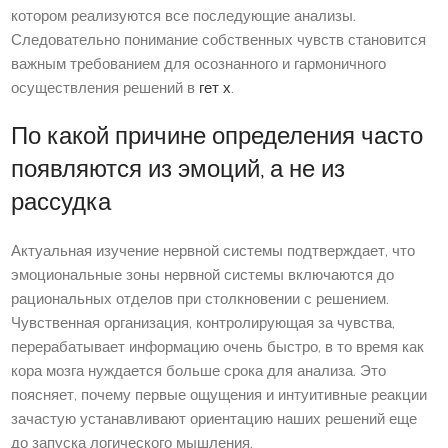
котором реализуются все последующие анализы.
Следовательно понимание собственных чувств становится
важным требованием для осознанного и гармоничного
осуществления решений в
гет х
.
По какой причине определения часто
появляются из эмоций, а не из
рассудка
Актуальная изучение нервной системы подтверждает, что
эмоциональные зоны нервной системы включаются до
рациональных отделов при столкновении с решением.
Чувственная организация, контролирующая за чувства,
перерабатывает информацию очень быстро, в то время как
кора мозга нуждается больше срока для анализа. Это
поясняет, почему первые ощущения и интуитивные реакции
зачастую устанавливают ориентацию наших решений еще
до запуска логического мышления.