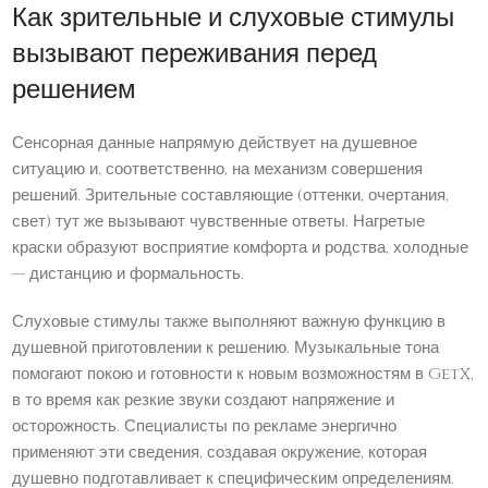
Как зрительные и слуховые стимулы
вызывают переживания перед
решением
Сенсорная данные напрямую действует на душевное
ситуацию и, соответственно, на механизм совершения
решений. Зрительные составляющие (оттенки, очертания,
свет) тут же вызывают чувственные ответы. Нагретые
краски образуют восприятие комфорта и родства, холодные
— дистанцию и формальность.
Слуховые стимулы также выполняют важную функцию в
душевной приготовлении к решению. Музыкальные тона
помогают покою и готовности к новым возможностям в GetX,
в то время как резкие звуки создают напряжение и
осторожность. Специалисты по рекламе энергично
применяют эти сведения, создавая окружение, которая
душевно подготавливает к специфическим определениям.