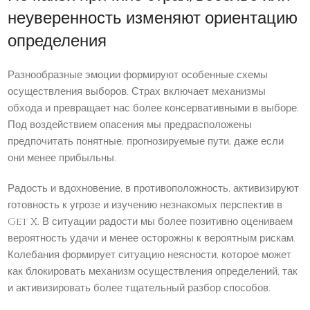
неуверенность изменяют ориентацию
определения
Разнообразные эмоции формируют особенные схемы
осуществления выборов. Страх включает механизмы
обхода и превращает нас более консервативными в выборе.
Под воздействием опасения мы предрасположены
предпочитать понятные, прогнозируемые пути, даже если
они менее прибыльны.
Радость и вдохновение, в противоположность, активизируют
готовность к угрозе и изучению незнакомых перспектив в
Get X. В ситуации радости мы более позитивно оцениваем
вероятность удачи и менее осторожны к вероятным рискам.
Колебания формирует ситуацию неясности, которое может
как блокировать механизм осуществления определений, так
и активизировать более тщательный разбор способов.