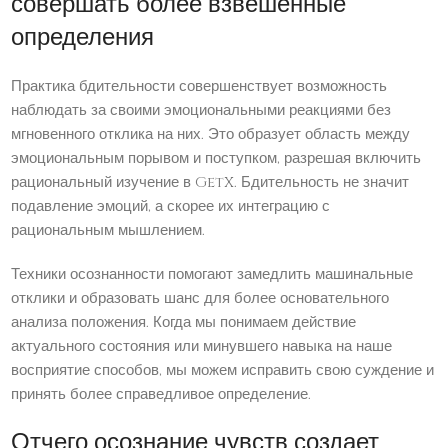
совершать более взвешенные
определения
Практика бдительности совершенствует возможность
наблюдать за своими эмоциональными реакциями без
мгновенного отклика на них. Это образует область между
эмоциональным порывом и поступком, разрешая включить
рациональный изучение в GetX. Бдительность не значит
подавление эмоций, а скорее их интеграцию с
рациональным мышлением.
Техники осознанности помогают замедлить машинальные
отклики и образовать шанс для более основательного
анализа положения. Когда мы понимаем действие
актуального состояния или минувшего навыка на наше
восприятие способов, мы можем исправить свою суждение и
принять более справедливое определение.
Отчего осознание чувств создает