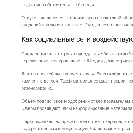
подменила обстоятельные беседы.
Отсутствие неречевых индикаторов в текстовой обще
сведений при живом контакте. Эмодзи не полностью 
Как социальные сети воздейству
Социальные платформы порождают амбивалентный вли
переживание изолированности. Штудии демонстрирую
Лента новостей выставляет скрупулёзно отобранные
казино 7 к, встреч. Такой материал создает превра
разочарование.
Объём подписчиков и одобрений стало показателем о
Юзеры посвящают часы на формирование материала д
Парадоксально, но присутствие сотен товарищей в о
содержательного коммуникации. Человек может распо