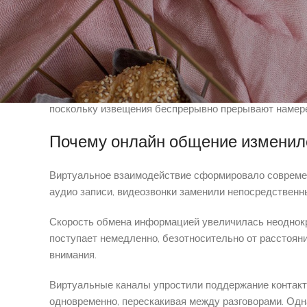
коллегами 7к казино официальный сайт в любой час
Когда сообщение находится без ответа несколько час
актуальные правила взаимодействия, где быстрота о
Цифровая эра размыла границы между одиночеством и
поскольку извещения беспрерывно прерывают намере
Почему онлайн общение изменил
Виртуальное взаимодействие сформировало современ
аудио записи, видеозвонки заменили непосредственн
Скорость обмена информацией увеличилась неоднокр
поступает немедленно, безотносительно от расстоян
внимания.
Виртуальные каналы упростили поддержание контакт
одновременно, перескакивая между разговорами. Од