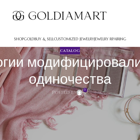
SHOP
GOLD
BUY & SELL
CUSTOMIZED JEWELRY
JEWELRY RPAIRING
CATALOG
логии модифицировал
одиночества
0
Posted by
овали ощущение одиночества
али понимание людей об одиночестве. Раньше нехватка телесн
ма без чувства изолированности. Теперь положение преобразил
ного пребывания близких. Аппараты позволяют немедленно ко