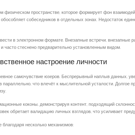
м физическом пространстве, которое формирует фон взаимодейс
обособляет собеседников в отдельных зонах. Недостаток един
вести в электронном формате. Внезапные встречи, внезапные р
 и часто стеснено предварительно установленным видом.
увственное настроение личности
евное самочувствие юзеров. Беспрерывный наплыв данных, ув
 параллельно, что влечёт к мыслительной усталости. Долгое 
зу.
ционные коконы, демонстрируя контент, подходящий склонност
ловек обретает валидацию личных взглядов, что усиливает пре
е благодаря несколько механизмов: