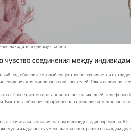
. Материальное уединённость больше не предполагает абсолютн
ов, зарождается беспокойство. Ожидания реакции на запись со
тклика превратилась индикатором значимости связей.
 уединением. Первое расценивается как негативное условие, 
ния находиться одному с собой.
о чувство соединения между индивидам
ный вид общения, который существенно различается от тради
ые свидания для миллионов пользователей. Такая перемена ска
атно. Ранее письмо доставлялось несколько дней, телефонный
ия. Быстрота общения сформировала ожидание немедленного от
ов с значительным количеством индивидов единовременно. Юзе
нако мультизадачность уменьшает концентрацию на каждом диа