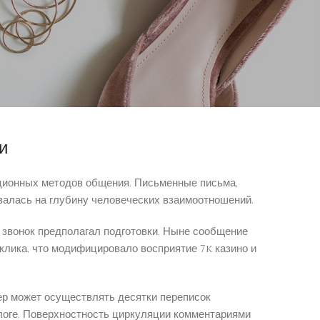
ую обособленность от сообщества.
здаёт беспокойство. Технологии выработали
нуждающееся изменения. Второе делается редкостью,
и
ционных методов общения. Письменные письма,
залась на глубину человеческих взаимоотношений.
 звонок предполагал подготовки. Ныне сообщение
клика, что модифицировало восприятие 7k казино и
р может осуществлять десятки переписок
логе. Поверхностность циркуляции комментариями