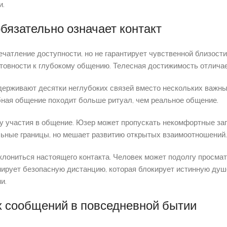
и.
бязательно означает контакт
чатление доступности, но не гарантирует чувственной близости
отовности к глубокому общению. Телесная достижимость отлича
держивают десятки неглубоких связей вместо нескольких важн
бная общение походит больше ритуал, чем реальное общение.
у участия в общение. Юзер может пропускать некомфортные зап
льные границы, но мешает развитию открытых взаимоотношений
лониться настоящего контакта. Человек может подолгу просматр
ирует безопасную дистанцию, которая блокирует истинную душ
и.
 сообщений в повседневной бытии