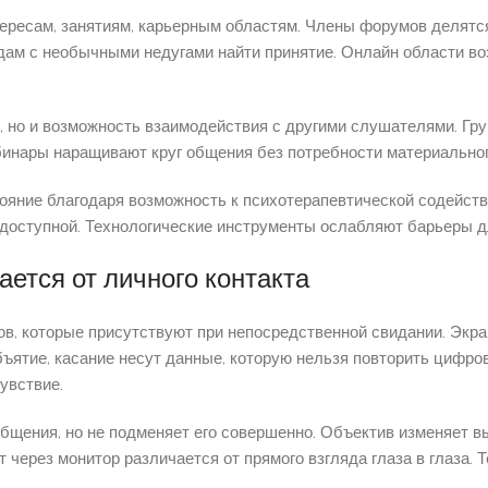
ресам, занятиям, карьерным областям. Члены форумов делятся 
дам с необычными недугами найти принятие. Онлайн области в
 но и возможность взаимодействия с другими слушателями. Гр
бинары наращивают круг общения без потребности материально
ояние благодаря возможность к психотерапевтической содейств
доступной. Технологические инструменты ослабляют барьеры д
ется от личного контакта
в, которые присутствуют при непосредственной свидании. Экран
бъятие, касание несут данные, которую нельзя повторить цифр
увствие.
общения, но не подменяет его совершенно. Объектив изменяет в
кт через монитор различается от прямого взгляда глаза в глаза