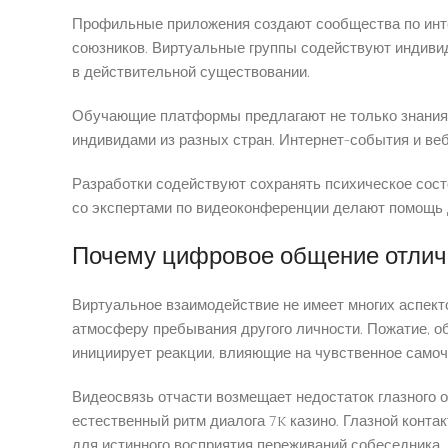
Профильные приложения создают сообщества по инте
союзников. Виртуальные группы содействуют индиви
в действительной существовании.
Обучающие платформы предлагают не только знания,
индивидами из разных стран. Интернет-события и ве
Разработки содействуют сохранять психическое сост
со экспертами по видеоконференции делают помощь 
Почему цифровое общение отлича
Виртуальное взаимодействие не имеет многих аспекто
атмосферу пребывания другого личности. Пожатие, о
инициирует реакции, влияющие на чувственное самоч
Видеосвязь отчасти возмещает недостаток глазного 
естественный ритм диалога 7k казино. Глазной конта
для истинного восприятия переживаний собеседника.