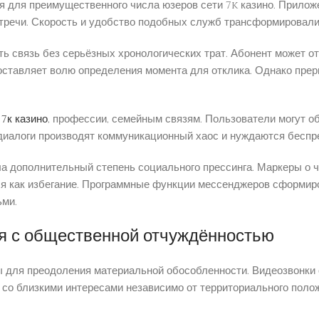
для преимущественного числа юзеров сети 7k казино. Прилож
стречи. Скорость и удобство подобных служб трансформировал
 связь без серьёзных хронологических трат. Абонент может от
ставляет волю определения момента для отклика. Однако прер
м
7к казино
, профессии, семейным связям. Пользователи могут 
диалоги производят коммуникационный хаос и нуждаются беспр
 дополнительный степень социального прессинга. Маркеры о чт
ся как избегание. Программные функции мессенджеров сформир
ьми.
ся с общественной отчуждённостью
 для преодоления материальной обособленности. Видеозвонки
о близкими интересами независимо от территориального положе