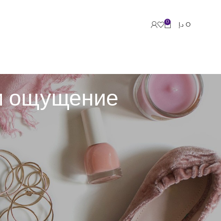
0
د.إ
0
и ощущение
ого нахождения других человека воспринималось как
ась коренным образом.
нтактировать с друзьями, родственниками,