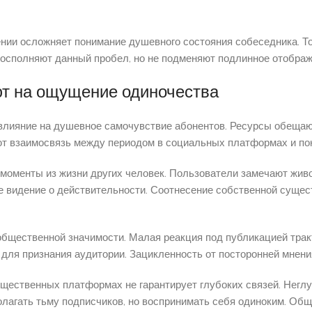
нии осложняет понимание душевного состояния собеседника. То
восполняют данный пробел, но не подменяют подлинное отображ
ют на ощущение одиночества
яние на душевное самочувствие абонентов. Ресурсы обещают 
т взаимосвязь между периодом в социальных платформах и по
 моменты из жизни других человек. Пользователи замечают жив
тное видение о действительности. Соотнесение собственной сущ
бщественной значимости. Малая реакция под публикацией трак
ля признания аудитории. Зацикленность от посторонней мнени
бщественных платформах не гарантирует глубоких связей. Негл
лагать тьму подписчиков, но воспринимать себя одиноким. Об