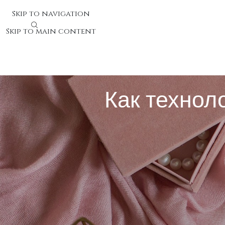
Skip to navigation
Skip to main content
Как техно
Как технологии модифицир
Сегодняшние разработки фундаментально преобразов
природное условие. Человек мог находиться один до
Смартфоны и планшеты породили ощущение беспрерыв