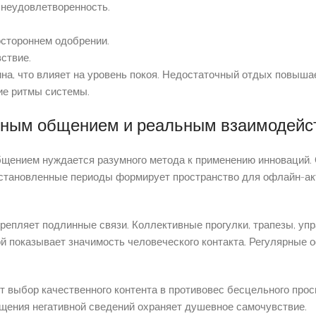
 неудовлетворенность.
остороннем одобрении.
ствие.
на, что влияет на уровень покоя. Недостаточный отдых повыша
ие ритмы системы.
льным общением и реальным взаимодейс
ением нуждается разумного метода к применению инноваций. 
установленные периоды формирует пространство для офлайн-а
репляет подлинные связи. Коллективные прогулки, трапезы, у
й показывает значимость человеческого контакта. Регулярные
т выбор качественного контента в противовес бесцельного про
щения негативной сведений охраняет душевное самочувствие.