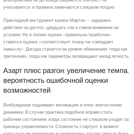
альтернативы не до конца сверяются, контекст не
учитывается, и промахи замечаются слишком поздно.
Прикладной инструмент казино Мартин — задержка
действия на десять–двадцать сек и смена внимания на
условия. Не в логике оценки «правильно/ошибочно»
ставится оценка «соответствует плану/не совпадает
замыслу». Досада строится на уровне обвинениях тогда как
претензиях, тогда как параметры возвращают назад ясность.
Азарт плюс разгон: увеличение темпа,
вероятность ошибочной оценки
возможностей
Возбуждение поднимает мотивацию и плюс впечатление
динамики. В случае практика подобное вправе стать
рабочим состоянием, когда состояние не слишком уходит за
границы управляемости. Сложность стартует, в момент
когда подъем перетекает в перегазовку: растет темп выбора,