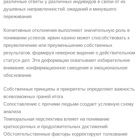
различные ответы у различных индивидов в связи от их
душевных направленностей, ожиданий и минувшего
переживания.
Когнитивные отклонения выполняют значительную роль в
понимании успехов. ирвин казино может способствовать к
преувеличению или преуменьшению собственных
результатов, формируя неверное видение о действительном
статусе дел. Эти деформации охватывают избирательное
внимание, конфирмационное смещение и эмоциональное
обоснование.
Собственные принципы и приоритеты определяют важность
всевозможных граней итога
Сопоставление с прочими людьми создает условную схему
анализа
Темпоральная перспектива влияет на понимание
краткосрочных и продолжительных достижений
Обстоятельственные факторы корректируют толкование