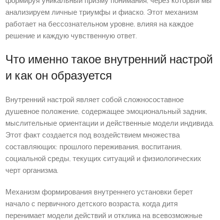
формируя уникальный призму понимания, через который мы
анализируем личные триумфы и фиаско. Этот механизм
работает на бессознательном уровне, влияя на каждое
решение и каждую чувственную ответ.
Что именно такое внутренний настрой
и как он образуется
Внутренний настрой являет собой сложносоставное
душевное положение, содержащее эмоциональный задник,
мыслительные ориентации и действенные модели индивида.
Этот факт создается под воздействием множества
составляющих: прошлого переживания, воспитания,
социальной среды, текущих ситуаций и физиологических
черт организма.
Механизм формирования внутреннего установки берет
начало с первичного детского возраста, когда дитя
перенимает модели действий и отклика на всевозможные