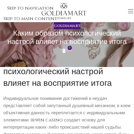
Skip to navigation
Skip to main content
GOLDIAMART
Каким образом психологический
настрой влияет на восприятие итога
0
Каким образом
психологический настрой
влияет на восприятие итога
Индивидуальное понимание достижений и неудач
представляет собой запутанный душевный механизм, в коем
объективная данность переплетается с индивидуальными
элементами.
irwin casino
создает основу для
интерпретации каких-либо происшествий нашей судьбы,