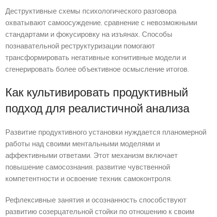
Деструктивные схемы психологического разговора
охватывают самоосуждение, сравнение с невозможными
стандартами и фокусировку на изъянах. Способы
познавательной реструктуризации помогают
трансформировать негативные когнитивные модели и
сгенерировать более объективное осмысление итогов.
Как культивировать продуктивный
подход для реалистичной анализа
Развитие продуктивного установки нуждается планомерной
работы над своими ментальными моделями и
аффективными ответами. Этот механизм включает
повышение самосознания, развитие чувственной
компетентности и освоение техник самоконтроля.
Рефлексивные занятия и осознанность способствуют
развитию созерцательной стойки по отношению к своим