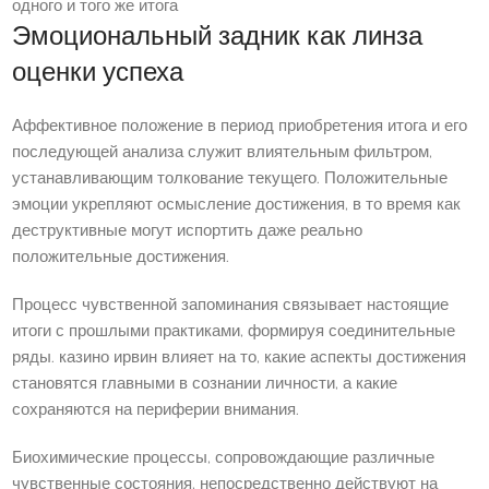
одного и того же итога
Эмоциональный задник как линза
оценки успеха
Аффективное положение в период приобретения итога и его
последующей анализа служит влиятельным фильтром,
устанавливающим толкование текущего. Положительные
эмоции укрепляют осмысление достижения, в то время как
деструктивные могут испортить даже реально
положительные достижения.
Процесс чувственной запоминания связывает настоящие
итоги с прошлыми практиками, формируя соединительные
ряды. казино ирвин влияет на то, какие аспекты достижения
становятся главными в сознании личности, а какие
сохраняются на периферии внимания.
Биохимические процессы, сопровождающие различные
чувственные состояния, непосредственно действуют на