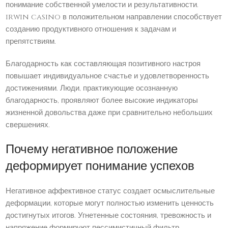
понимание собственной умелости и результативности.
irwin casino в положительном направлении способствует
созданию продуктивного отношения к задачам и
препятствиям.
Благодарность как составляющая позитивного настроя
повышает индивидуальное счастье и удовлетворенность
достижениями. Люди, практикующие осознанную
благодарность, проявляют более высокие индикаторы
жизненной довольства даже при сравнительно небольших
свершениях.
Почему негативное положение
деформирует понимание успехов
Негативное аффективное статус создает осмыслительные
деформации, которые могут полностью изменить ценность
достигнутых итогов. Угнетенные состояния, тревожность и
напряжение формируют пессимистичный фильтр