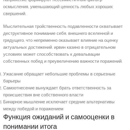
осмысления, уменьшающий ценность любых хороших
свершений.
Мыслительная тройственность подавленности охватывает
деструктивное понимание себя, внешнего вселенной и
грядущего, что непременно оказывает влияние на оценку
актуальных достижений. ирвин казино в отрицательном
условиях может способствовать к девальвации
собственных побед и преувеличению важности поражений.
Ужасание обращает небольшие проблемы в серьезные
барьеры
Самоотнесение вынуждает брать ответственность за
происшествия вне собственного власти
Бинарное мышление исключает средние альтернативы
между победой и поражением
Функция ожиданий и самооценки в
понимании итога