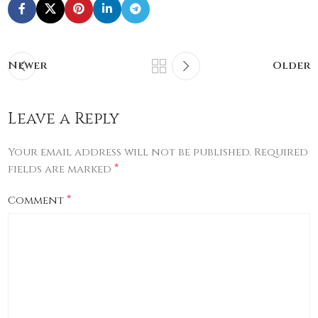
Newer
Older
Leave a Reply
Your email address will not be published.
Required
*
fields are marked
*
Comment