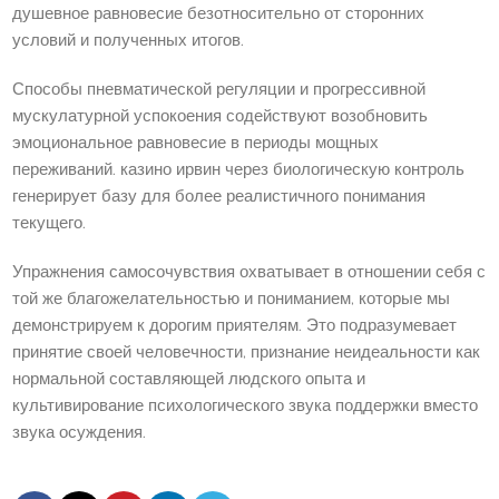
душевное равновесие безотносительно от сторонних
условий и полученных итогов.
Способы пневматической регуляции и прогрессивной
мускулатурной успокоения содействуют возобновить
эмоциональное равновесие в периоды мощных
переживаний. казино ирвин через биологическую контроль
генерирует базу для более реалистичного понимания
текущего.
Упражнения самосочувствия охватывает в отношении себя с
той же благожелательностью и пониманием, которые мы
демонстрируем к дорогим приятелям. Это подразумевает
принятие своей человечности, признание неидеальности как
нормальной составляющей людского опыта и
культивирование психологического звука поддержки вместо
звука осуждения.