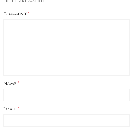
*
fields are marked
*
Comment
*
Name
*
Email