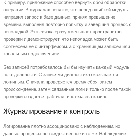
К примеру, приложение способно вернуть сбой обработки
операции. В журналах понятно, что перед ошибкой модуль
направил запрос к базе данных, принял превышение
времени, выполнил повторно попытку и завершил процесс с
неполадкой. Эта связка сразу уменьшает пространство
проверки и демонстрирует, что неполадка может быть
соотнесена не с интерфейсом, а с хранилищем записей или
канальным подключением.
Без записей потребовалось бы бы изучать каждый модуль
по отдельности. С записями диагностика оказывается
логичным. Сначала проверяется время сбоя, затем
происхождение, затем связанные логи и только после такой
проверки создается рабочая гипотеза ева казино.
Журналирование и контроль
Логирование плотно ассоциировано с наблюдением, но
данные процессы не тождественное и то же. Наблюдение