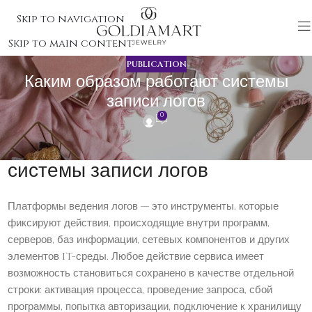
Skip to navigation
Skip to main content
PUBLICATION
Каким образом работают системы
записи логов
0
Каким образом работают
системы записи логов
Платформы ведения логов — это инструменты, которые
фиксируют действия, происходящие внутри программ,
серверов, баз информации, сетевых компонентов и других
элементов IT-среды. Любое действие сервиса имеет
возможность становиться сохранено в качестве отдельной
строки: активация процесса, проведение запроса, сбой
программы, попытка авторизации, подключение к хранилищу