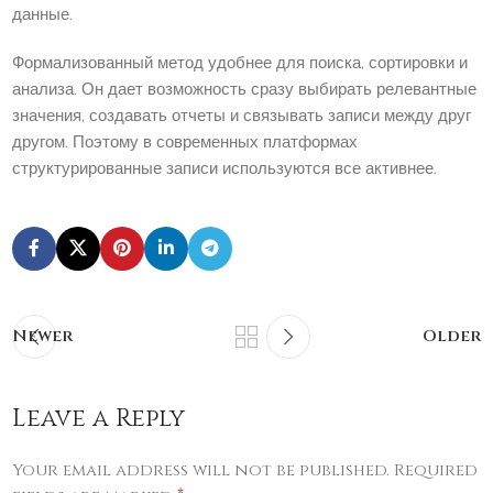
данные.
Формализованный метод удобнее для поиска, сортировки и
анализа. Он дает возможность сразу выбирать релевантные
значения, создавать отчеты и связывать записи между друг
другом. Поэтому в современных платформах
структурированные записи используются все активнее.
Newer
Older
Leave a Reply
Your email address will not be published.
Required