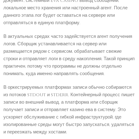
документ, системный eva casino вывод сообщений,
локальное место хранения или настроенный агент. После
данного этапа лог будет оставаться на сервере или
отправляться в единую платформу.
В актуальных средах часто задействуется агент получения
логов. Сборщик устанавливается на сервер или
размещается рядом с сервисом, обрабатывает свежие
строки и отправляет логи в среду накопления. Такой принцип
практичен, потому что программы не должны отдельно
понимать, куда именно направлять сообщения.
В оркестрируемых платформах записи обычно собираются
из потоков stdout и stderr. Контейнерный процесс пишет
записи во внешний вывод, а платформа или сборщик
получает записи и отправляет казино ева в систему. Это
ускоряет обслуживание с гибкой инфраструктурой, где
изолированные среды могут быстро запускаться, удаляться
и переезжать между хостами.