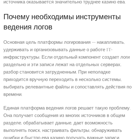
источника оказывается значительно труднее казино ева.
Почему необходимы инструменты
ведения логов
Основная цель платформы логирования — накапливать,
удерживать и организовывать данные о работе IT-
инфраструктуры. Если отдельный компонент создает логи
раздельно и эти записи лежат на отдельных серверах,
разбор становится затрудненным. При неполадке
приходится вручную переходить в несколько системы,
выбирать релевантные файлы и сопоставлять действия по
времени.
Единая платформа ведения логов решает такую проблему.
Она получает сообщения из многих источников в общем
разделе, обрабатывает данные, дает возможность
выполнять поиск, настраивать фильтры, обнаруживать
ошибки и быстро ева казино получать важные записи.