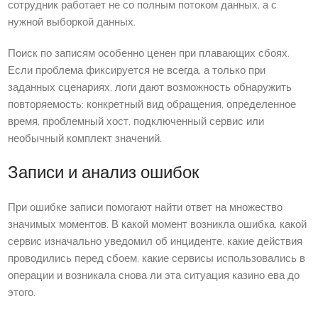
сотрудник работает не со полным потоком данных, а с
нужной выборкой данных.
Поиск по записям особенно ценен при плавающих сбоях.
Если проблема фиксируется не всегда, а только при
заданных сценариях, логи дают возможность обнаружить
повторяемость: конкретный вид обращения, определенное
время, проблемный хост, подключенный сервис или
необычный комплект значений.
Записи и анализ ошибок
При ошибке записи помогают найти ответ на множество
значимых моментов. В какой момент возникла ошибка, какой
сервис изначально уведомил об инциденте, какие действия
проводились перед сбоем, какие сервисы использовались в
операции и возникала снова ли эта ситуация казино ева до
этого.