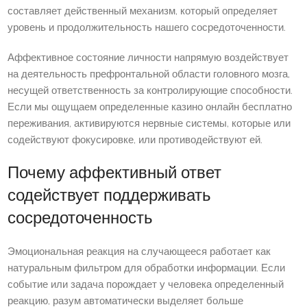
составляет действенный механизм, который определяет
уровень и продолжительность нашего сосредоточенности.
Аффективное состояние личности напрямую воздействует
на деятельность префронтальной области головного мозга,
несущей ответственность за контролирующие способности.
Если мы ощущаем определенные казино онлайн бесплатно
переживания, активируются нервные системы, которые или
содействуют фокусировке, или противодействуют ей.
Почему аффективный ответ
содействует поддерживать
сосредоточенность
Эмоциональная реакция на случающееся работает как
натуральным фильтром для обработки информации. Если
событие или задача порождает у человека определенный
реакцию, разум автоматически выделяет больше