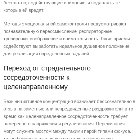
бесплатно, содействующие вниманию, и подавлять те,
которые ей вредят.
Методы эмоциональной самоконтроля предусматривают
познавательную переосмысление, респираторные
тренировки, воображение и внимательность. Такие приемы
содействуют выработать идеальное душевное положение
для реализации определенных заданий.
Переход от страдательного
сосредоточенности к
целенаправленному
Безынициативное концентрация возникает бессознательно в
отзыв на заметные или непредвиденные раздражители, в то
время как целенаправленное сосредоточенность требует
намеренного напряжения и регулирования. Переживания
могут служить мостом между такими парой типами фокуса,
трансформируя пассивную реакцию в намеренную