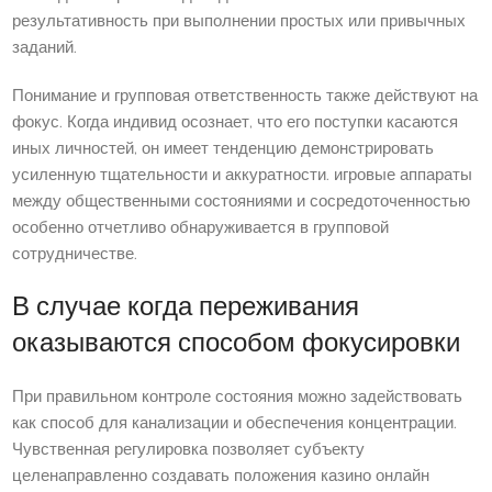
результативность при выполнении простых или привычных
заданий.
Понимание и групповая ответственность также действуют на
фокус. Когда индивид осознает, что его поступки касаются
иных личностей, он имеет тенденцию демонстрировать
усиленную тщательности и аккуратности. игровые аппараты
между общественными состояниями и сосредоточенностью
особенно отчетливо обнаруживается в групповой
сотрудничестве.
В случае когда переживания
оказываются способом фокусировки
При правильном контроле состояния можно задействовать
как способ для канализации и обеспечения концентрации.
Чувственная регулировка позволяет субъекту
целенаправленно создавать положения казино онлайн