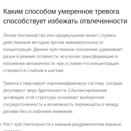
Каким способом умеренное тревога
способствует избежать отвлеченности
Легкое беспокойство или предвкушение может служить
действенным методом против невнимательности
концентрации. Данное чувственное положение удерживает
разум в режиме готовности, исключая трансформацию в
положение механичности, при условии что концентрация
становится слабым и шатким.
Тревога стимулирует норэпинефриновую систему, которая
регулирует меру бдительности. Сбалансированная
активация этой структуры усиливает выборочное
сосредоточенность и возможность перемещаться между
делами без ослабления внимания.
Рост чувствительности к важным раздражителям игровые