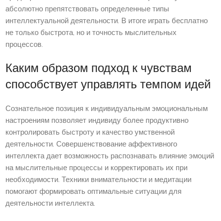
абсолютно препятствовать определенные типы
интеллектуальной деятельности. В итоге играть бесплатно
не только быстрота, но и точность мыслительных
процессов.
Каким образом подход к чувствам
способствует управлять темпом идей
Сознательное позиция к индивидуальным эмоциональным
настроениям позволяет индивиду более продуктивно
контролировать быстроту и качество умственной
деятельности. Совершенствование аффективного
интеллекта дает возможность распознавать влияние эмоций
на мыслительные процессы и корректировать их при
необходимости. Техники внимательности и медитации
помогают формировать оптимальные ситуации для
деятельности интеллекта.