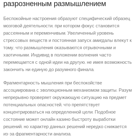
разрозненным размышлением
Беспокойные настроения образуют специфический образец
мозговой деятельности, при котором фокус становится
рассеянным и переменчивым. Увеличенный уровень
стрессовых веществ и постоянная запуск амигдалы влекут к
тому, что размышления оказываются отрывочными и
хаотичными. Индивид в положении волнения часто
перемещается с одной идеи на другую, не имея возможность
закончить ни единую до разумного финала.
Фрагментарность мышления при беспокойстве
ассоциирована с эволюционным механизмом защиты. Разум
непрерывно проверяет окружающую ситуацию на предмет
потенциальных опасностей, что препятствует
концентрироваться на определенной цели. Подобное
состояние может онлайн казино быстроту выработки
решений, но характер данных решений нередко снижается
из-за фрагментарности анализа.