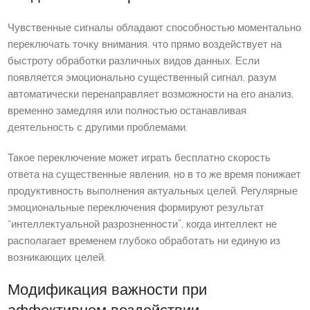
Чувственные сигналы обладают способностью моментально
переключать точку внимания, что прямо воздействует на
быстроту обработки различных видов данных. Если
появляется эмоционально существенный сигнал, разум
автоматически перенаправляет возможности на его анализ,
временно замедляя или полностью останавливая
деятельность с другими проблемами.
Такое переключение может играть бесплатно скорость
ответа на существенные явления, но в то же время понижает
продуктивность выполнения актуальных целей. Регулярные
эмоциональные переключения формируют результат
“интеллектуальной разрозненности”, когда интеллект не
располагает временем глубоко обработать ни единую из
возникающих целей.
Модификация важности при