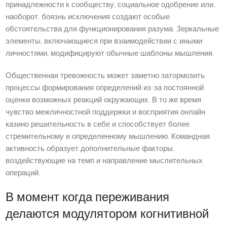
принадлежности к сообществу, социальное одобрение или,
наоборот, боязнь исключения создают особые
обстоятельства для функционирования разума. Зеркальные
элементы, включающиеся при взаимодействии с иными
личностями, модифицируют обычные шаблоны мышления.
Общественная тревожность может заметно затормозить
процессы формирования определений из-за постоянной
оценки возможных реакций окружающих. В то же время
чувство межличностной поддержки и восприятия онлайн
казино решительность в себе и способствует более
стремительному и определенному мышлению. Командная
активность образует дополнительные факторы,
воздействующие на темп и направление мыслительных
операций.
В момент когда переживания
делаются модулятором когнитивной