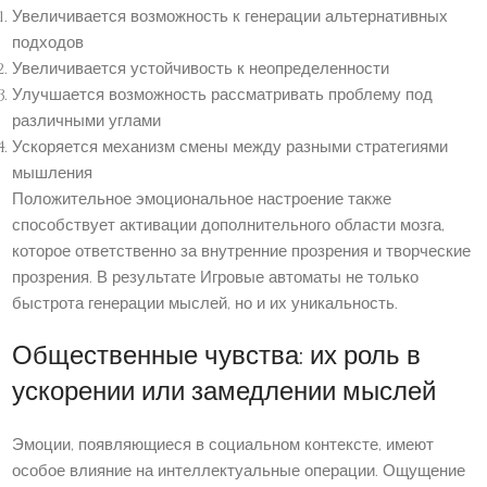
Увеличивается возможность к генерации альтернативных
подходов
Увеличивается устойчивость к неопределенности
Улучшается возможность рассматривать проблему под
различными углами
Ускоряется механизм смены между разными стратегиями
мышления
Положительное эмоциональное настроение также
способствует активации дополнительного области мозга,
которое ответственно за внутренние прозрения и творческие
прозрения. В результате Игровые автоматы не только
быстрота генерации мыслей, но и их уникальность.
Общественные чувства: их роль в
ускорении или замедлении мыслей
Эмоции, появляющиеся в социальном контексте, имеют
особое влияние на интеллектуальные операции. Ощущение