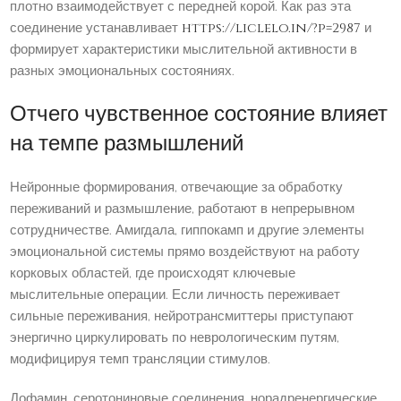
плотно взаимодействует с передней корой. Как раз эта
соединение устанавливает
https://liclelo.in/?p=2987
и
формирует характеристики мыслительной активности в
разных эмоциональных состояниях.
Отчего чувственное состояние влияет
на темпе размышлений
Нейронные формирования, отвечающие за обработку
переживаний и размышление, работают в непрерывном
сотрудничестве. Амигдала, гиппокамп и другие элементы
эмоциональной системы прямо воздействуют на работу
корковых областей, где происходят ключевые
мыслительные операции. Если личность переживает
сильные переживания, нейротрансмиттеры приступают
энергично циркулировать по неврологическим путям,
модифицируя темп трансляции стимулов.
Дофамин, серотониновые соединения, норадренергические