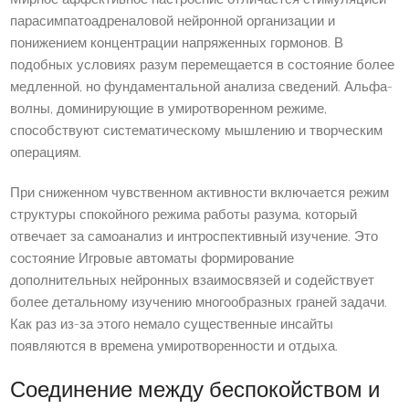
парасимпатоадреналовой нейронной организации и
понижением концентрации напряженных гормонов. В
подобных условиях разум перемещается в состояние более
медленной, но фундаментальной анализа сведений. Альфа-
волны, доминирующие в умиротворенном режиме,
способствуют систематическому мышлению и творческим
операциям.
При сниженном чувственном активности включается режим
структуры спокойного режима работы разума, который
отвечает за самоанализ и интроспективный изучение. Это
состояние Игровые автоматы формирование
дополнительных нейронных взаимосвязей и содействует
более детальному изучению многообразных граней задачи.
Как раз из-за этого немало существенные инсайты
появляются в времена умиротворенности и отдыха.
Соединение между беспокойством и