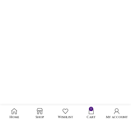
0
Home
Shop
Wishlist
Cart
My account