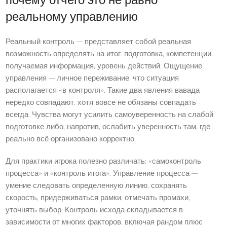
почему отчего это не равно
реальному управлению
Реальный контроль — представляет собой реальная
возможность определять на итог: подготовка, компетенции,
получаемая информация, уровень действий. Ощущение
управления — личное переживание, что ситуация
располагается «в контроля». Такие два явления вавада
нередко совпадают, хотя вовсе не обязаны совпадать
всегда. Чувства могут усилить самоуверенность на слабой
подготовке либо, напротив, ослабить уверенность там, где
реально всё организовано корректно.
Для практики игрока полезно различать: «самоконтроль
процесса» и «контроль итога». Управление процесса —
умение следовать определенную линию, сохранять
скорость, придерживаться рамки, отмечать промахи,
уточнять выбор. Контроль исхода складывается в
зависимости от многих факторов, включая рандом плюс