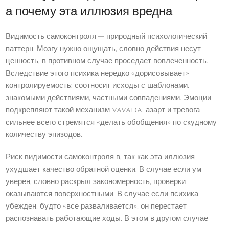
а почему эта иллюзия вредна
Видимость самоконтроля — природный психологический
паттерн. Мозгу нужно ощущать, словно действия несут
ценность, в противном случае проседает вовлеченность.
Вследствие этого психика нередко «дорисовывает»
контролируемость: соотносит исходы с шаблонами,
знакомыми действиями, частными совпадениями. Эмоции
подкрепляют такой механизм vavada: азарт и тревога
сильнее всего стремятся «делать обобщения» по скудному
количеству эпизодов.
Риск видимости самоконтроля в, так как эта иллюзия
ухудшает качество обратной оценки. В случае если ум
уверен, словно раскрыл закономерность, проверки
оказываются поверхностными. В случае если психика
убежден, будто «все разваливается», он перестает
распознавать работающие ходы. В этом в другом случае