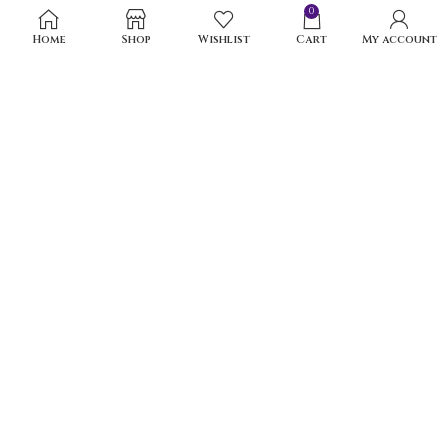
0
Home
Shop
Wishlist
Cart
My account