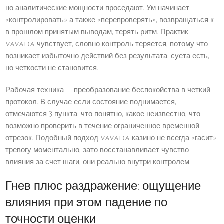
но аналитические мощности проседают. Ум начинает
«контролировать» а также «перепроверять», возвращаться к
в прошлом принятым выводам, терять ритм. Практик
vavada чувствует, словно контроль теряется, потому что
возникает избыточно действий без результата: суета есть,
но четкости не становится.
Рабочая техника — преобразование беспокойства в четкий
протокол. В случае если состояние поднимается,
отмечаются 3 пункта: что понятно, какое неизвестно, что
возможно проверить в течение ограниченное временной
отрезок. Подобный подход vavada казино не всегда «гасит»
тревогу моментально, зато восстанавливает чувство
влияния за счет шаги, они реально внутри контролем.
Гнев плюс раздражение: ощущение
влияния при этом падение по
точности оценки