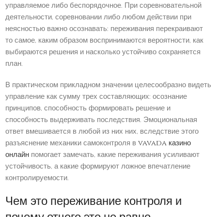
управляемое либо беспорядочное. При соревновательной
деятельности, соревновании либо любом действии при
неясностью важно осознавать: переживания перекраивают
то самое, каким образом воспринимаются вероятности, как
выбираются решения и насколько устойчиво сохраняется
план.
В практическом прикладном значении целесообразно видеть
управление как сумму трех составляющих: осознание
принципов, способность формировать решение и
способность выдерживать последствия. Эмоциональная
ответ вмешивается в любой из них них, вследствие этого
разъяснение механики самоконтроля в
vavada казино
онлайн
помогает замечать, какие переживания усиливают
устойчивость, а какие формируют ложное впечатление
контролируемости.
Чем это переживание контроля и