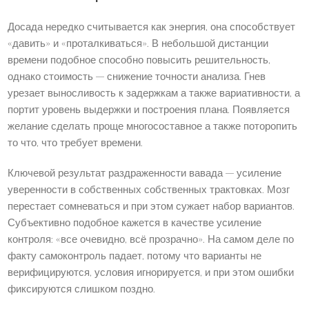
Досада нередко считывается как энергия, она способствует
«давить» и «проталкиваться». В небольшой дистанции
времени подобное способно повысить решительность,
однако стоимость — снижение точности анализа. Гнев
урезает выносливость к задержкам а также вариативности, а
портит уровень выдержки и построения плана. Появляется
желание сделать проще многосоставное а также поторопить
то что, что требует времени.
Ключевой результат раздраженности вавада — усиление
уверенности в собственных собственных трактовках. Мозг
перестает сомневаться и при этом сужает набор вариантов.
Субъективно подобное кажется в качестве усиление
контроля: «все очевидно, всё прозрачно». На самом деле по
факту самоконтроль падает, потому что варианты не
верифицируются, условия игнорируется, и при этом ошибки
фиксируются слишком поздно.