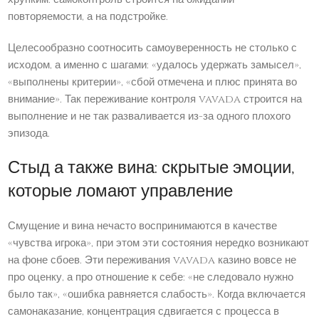
повторяемости, а на подстройке.
Целесообразно соотносить самоуверенность не столько с
исходом, а именно с шагами: «удалось удержать замысел»,
«выполнены критерии», «сбой отмечена и плюс принята во
внимание». Так переживание контроля vavada строится на
выполнение и не так разваливается из-за одного плохого
эпизода.
Стыд а также вина: скрытые эмоции,
которые ломают управление
Смущение и вина нечасто воспринимаются в качестве
«чувства игрока», при этом эти состояния нередко возникают
на фоне сбоев. Эти переживания vavada казино вовсе не
про оценку, а про отношение к себе: «не следовало нужно
было так», «ошибка равняется слабость». Когда включается
самонаказание, концентрация сдвигается с процесса в