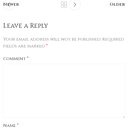
Newer
Older
Leave a Reply
Your email address will not be published.
Required
*
fields are marked
*
Comment
*
Name