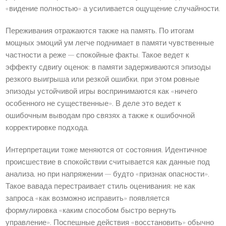
«видение полностью» а усиливается ощущение случайности.
Переживания отражаются также на память. По итогам
мощных эмоций ум легче поднимает в памяти чувственные
частности а реже — спокойные факты. Такое ведет к
эффекту сдвигу оценок: в памяти задерживаются эпизоды
резкого выигрыша или резкой ошибки, при этом ровные
эпизоды устойчивой игры воспринимаются как «ничего
особенного не существенные». В деле это ведет к
ошибочным выводам про связях а также к ошибочной
корректировке подхода.
Интерпретации тоже меняются от состояния. Идентичное
происшествие в спокойствии считывается как данные под
анализа, но при напряжении — будто «признак опасности».
Такое вавада перестраивает стиль оценивания: не как
запроса «как возможно исправить» появляется
формулировка «каким способом быстро вернуть
управление». Поспешные действия «восстановить» обычно