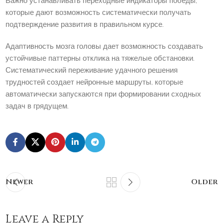
Важно устанавливать переходные индикаторы победы,
которые дают возможность систематически получать
подтверждение развития в правильном курсе.
Адаптивность мозга головы дает возможность создавать
устойчивые паттерны отклика на тяжелые обстановки.
Систематический переживание удачного решения
трудностей создает нейронные маршруты, которые
автоматически запускаются при формировании сходных
задач в грядущем.
Newer
Older
Leave a Reply