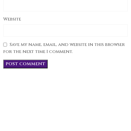
Website
Save my name, email, and website in this browser
for the next time I comment.