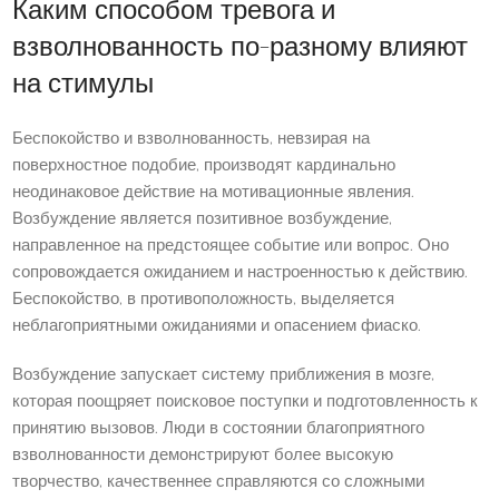
Каким способом тревога и
взволнованность по-разному влияют
на стимулы
Беспокойство и взволнованность, невзирая на
поверхностное подобие, производят кардинально
неодинаковое действие на мотивационные явления.
Возбуждение является позитивное возбуждение,
направленное на предстоящее событие или вопрос. Оно
сопровождается ожиданием и настроенностью к действию.
Беспокойство, в противоположность, выделяется
неблагоприятными ожиданиями и опасением фиаско.
Возбуждение запускает систему приближения в мозге,
которая поощряет поисковое поступки и подготовленность к
принятию вызовов. Люди в состоянии благоприятного
взволнованности демонстрируют более высокую
творчество, качественнее справляются со сложными