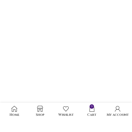
0
Home
Shop
Wishlist
Cart
My account