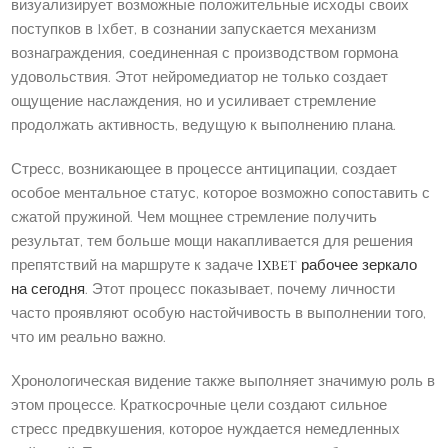
визуализирует возможные положительные исходы своих
поступков в 1хбет, в сознании запускается механизм
вознаграждения, соединенная с производством гормона
удовольствия. Этот нейромедиатор не только создает
ощущение наслаждения, но и усиливает стремление
продолжать активность, ведущую к выполнению плана.
Стресс, возникающее в процессе антиципации, создает
особое ментальное статус, которое возможно сопоставить с
сжатой пружиной. Чем мощнее стремление получить
результат, тем больше мощи накапливается для решения
препятствий на маршруте к задаче
1xbet рабочее зеркало
на сегодня
. Этот процесс показывает, почему личности
часто проявляют особую настойчивость в выполнении того,
что им реально важно.
Хронологическая видение также выполняет значимую роль в
этом процессе. Краткосрочные цели создают сильное
стресс предвкушения, которое нуждается немедленных