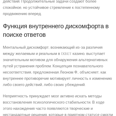
действий. Продолжительные задачи создают более
спокойное, но устойчивое стремление к постепенному
продвижению вперед.
Функция внутреннего дискомфорта в
поиске ответов
Ментальный дискомфорт, возникающий из-за различия
между желаемым и реальным в 1xbet казино, выступает
значительным мотивом для обнаружения альтернативных
путей устранения проблем. Концепция познавательного
несоответствия, предложенная Леоном Ф., объясняет, как
внутреннее противоречие мотивирует личность к изменению
либо своего действий, либо своих убеждений.
Неприятность принуждает мозг активно искать методы
восстановления психологического стабильности. В ходе
этого нахождения часто появляются творческие и
нестандартные решения, которые в приятном статусе смогли