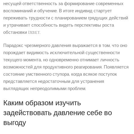
несущей ответственность за формирование современных
воспоминаний и обучение. В итоге индивид стартует
переживать трудности с планированием грядущих действий
и утрачивает способность видеть перспективы роста
обстановки 1xbet.
Парадокс чрезмерного давления выражается в том, что оно
порождает видимость исключительной существенности
текущего момента, но одновременно отнимает личность
возможностей для продуктивного реагирования. Появляется
состояние умственного ступора, когда всякое поступок
представляется недостаточным для устранения
выглядящих непреодолимыми проблем.
Каким образом изучить
задействовать давление себе во
выгоду