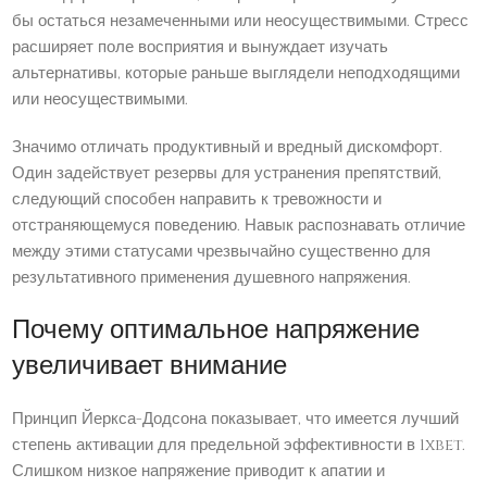
бы остаться незамеченными или неосуществимыми. Стресс
расширяет поле восприятия и вынуждает изучать
альтернативы, которые раньше выглядели неподходящими
или неосуществимыми.
Значимо отличать продуктивный и вредный дискомфорт.
Один задействует резервы для устранения препятствий,
следующий способен направить к тревожности и
отстраняющемуся поведению. Навык распознавать отличие
между этими статусами чрезвычайно существенно для
результативного применения душевного напряжения.
Почему оптимальное напряжение
увеличивает внимание
Принцип Йеркса-Додсона показывает, что имеется лучший
степень активации для предельной эффективности в 1xbet.
Слишком низкое напряжение приводит к апатии и