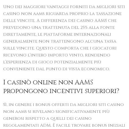
Uno dei maggiori vantaggi forniti da migliori siti
casino non aams riguarda proprio la tassazione
delle vincite. A differenza dei casino AAMS che
prevedono una trattenuta del 25% alla fonte
direttamente, le piattaforme internazionali
generalmente non trattengono alcuna tassa
sulle vincite. Questo comporta che i giocatori
ricevono l’intero importo vinto, rendendo
l’esperienza di gioco potenzialmente più
conveniente dal punto di vista economico.
I casinò online non AAMS
propongono incentivi superiori?
Sì, in genere i bonus offerti da migliori siti casino
non aams si rivelano significativamente più
generosi rispetto a quelli dei casino
regolamentati ADM. È facile trovare bonus iniziali