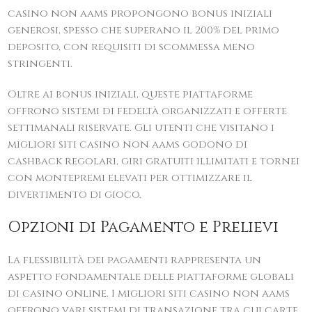
casino non aams propongono bonus iniziali
generosi, spesso che superano il 200% del primo
deposito, con requisiti di scommessa meno
stringenti.
Oltre ai bonus iniziali, queste piattaforme
offrono sistemi di fedeltà organizzati e offerte
settimanali riservate. Gli utenti che visitano i
migliori siti casino non aams godono di
cashback regolari, giri gratuiti illimitati e tornei
con montepremi elevati per ottimizzare il
divertimento di gioco.
Opzioni di Pagamento e Prelievi
La flessibilità dei pagamenti rappresenta un
aspetto fondamentale delle piattaforme globali
di casino online. I migliori siti casino non aams
offrono vari sistemi di transazione tra cui carte