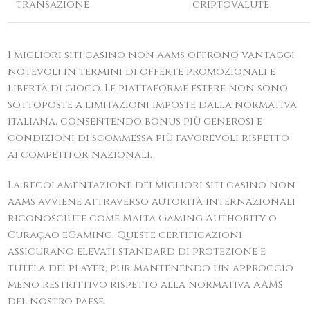
transazione
criptovalute
I migliori siti casino non aams offrono vantaggi
notevoli in termini di offerte promozionali e
libertà di gioco. Le piattaforme estere non sono
sottoposte a limitazioni imposte dalla normativa
italiana, consentendo bonus più generosi e
condizioni di scommessa più favorevoli rispetto
ai competitor nazionali.
La regolamentazione dei migliori siti casino non
aams avviene attraverso autorità internazionali
riconosciute come Malta Gaming Authority o
Curaçao eGaming. Queste certificazioni
assicurano elevati standard di protezione e
tutela dei player, pur mantenendo un approccio
meno restrittivo rispetto alla normativa AAMS
del nostro paese.