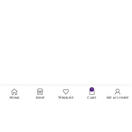
0
Home
Shop
Wishlist
Cart
My account