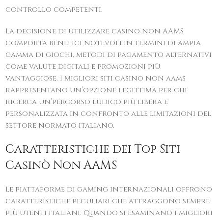
controllo competenti.
La decisione di utilizzare casino non AAMS
comporta benefici notevoli in termini di ampia
gamma di giochi, metodi di pagamento alternativi
come valute digitali e promozioni più
vantaggiose. I migliori siti casino non aams
rappresentano un’opzione legittima per chi
ricerca un’percorso ludico più libera e
personalizzata in confronto alle limitazioni del
settore normato italiano.
Caratteristiche dei Top Siti
Casinò Non AAMS
Le piattaforme di gaming internazionali offrono
caratteristiche peculiari che attraggono sempre
più utenti italiani. Quando si esaminano i migliori