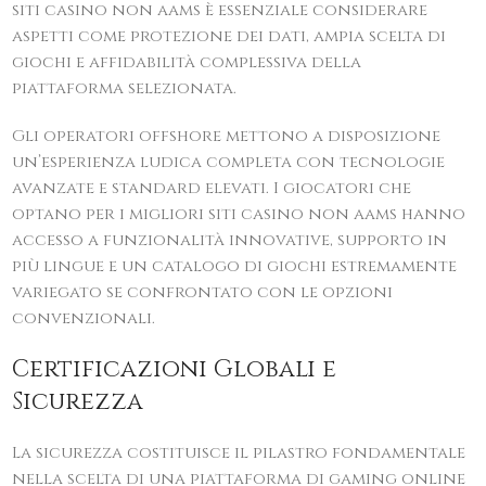
siti casino non aams è essenziale considerare
aspetti come protezione dei dati, ampia scelta di
giochi e affidabilità complessiva della
piattaforma selezionata.
Gli operatori offshore mettono a disposizione
un’esperienza ludica completa con tecnologie
avanzate e standard elevati. I giocatori che
optano per i migliori siti casino non aams hanno
accesso a funzionalità innovative, supporto in
più lingue e un catalogo di giochi estremamente
variegato se confrontato con le opzioni
convenzionali.
Certificazioni Globali e
Sicurezza
La sicurezza costituisce il pilastro fondamentale
nella scelta di una piattaforma di gaming online