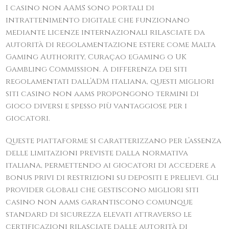
I casino non AAMS sono portali di
intrattenimento digitale che funzionano
mediante licenze internazionali rilasciate da
autorità di regolamentazione estere come Malta
Gaming Authority, Curaçao eGaming o UK
Gambling Commission. A differenza dei siti
regolamentati dall’ADM italiana, questi migliori
siti casino non aams propongono termini di
gioco diversi e spesso più vantaggiose per i
giocatori.
Queste piattaforme si caratterizzano per l’assenza
delle limitazioni previste dalla normativa
italiana, permettendo ai giocatori di accedere a
bonus privi di restrizioni su depositi e prelievi. Gli
provider globali che gestiscono migliori siti
casino non aams garantiscono comunque
standard di sicurezza elevati attraverso le
certificazioni rilasciate dalle autorità di