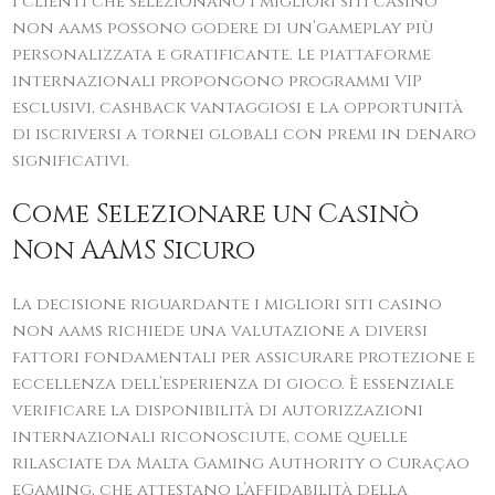
I clienti che selezionano i migliori siti casino
non aams possono godere di un’gameplay più
personalizzata e gratificante. Le piattaforme
internazionali propongono programmi VIP
esclusivi, cashback vantaggiosi e la opportunità
di iscriversi a tornei globali con premi in denaro
significativi.
Come Selezionare un Casinò
Non AAMS Sicuro
La decisione riguardante i migliori siti casino
non aams richiede una valutazione a diversi
fattori fondamentali per assicurare protezione e
eccellenza dell’esperienza di gioco. È essenziale
verificare la disponibilità di autorizzazioni
internazionali riconosciute, come quelle
rilasciate da Malta Gaming Authority o Curaçao
eGaming, che attestano l’affidabilità della