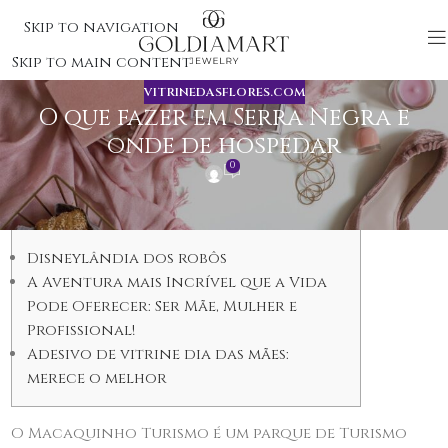
Skip to navigation
Skip to main content
VITRINEDASFLORES.COM
O que fazer em Serra Negra e
onde de hospedar
0
Content
Disneylândia dos robôs
A Aventura mais Incrível que a Vida
Pode Oferecer: Ser Mãe, Mulher e
Profissional!
Adesivo de vitrine dia das mães:
merece o melhor
O Macaquinho Turismo é um parque de Turismo