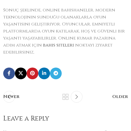
Sonuç şeklinde, online bahishaneler, modern
teknolojinin sunduğu olanaklarla oyun
yaşantısını geliştiriyor. Oyuncular, emniyetli
platformlarda oyun katılarak, hoş ve güvenli bir
yaşantı yaşayabilirler. Online kumar pazarına
adım atmak için
bahis siteleri
noktayı ziyaret
edebilirsiniz.
Newer
Older
Leave a Reply