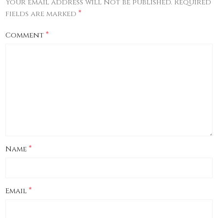
Your email address will not be published.
Required
*
fields are marked
*
Comment
*
Name
*
Email