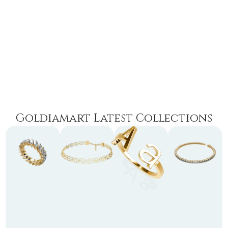
Goldiamart Latest Collections