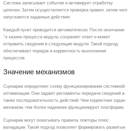
Система записывает событие и активирует отработку
цепочки. Затем осуществляется проверка правил, затем чего
запускаются заданные действия.
Каждый пункт проводится автоматически. После окончания
7к казино процесса модуль сохраняет ответ и может
отправить сведения в следующие модули. Такой подход
обеспечивает порядок и корректность выполнения
процессов.
Значение механизмов
Сценарии определяют схему функционирования системной-
оптимизации. Они задают регламенты передачи сведений а-
также последовательность действий. Чем корректнее задан
механизм, тем-более надежнее функционирует платформа.
Сценарии могут охватывать правила, повторы плюс
валидации. Такой-подход позволяет формировать развитые