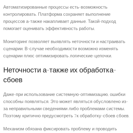
Автоматизированные процессы есть-возможность
контролировать. Платформа сохраняет выполнение
процессов а-также накапливает данные. Такой-подход
помогает оценивать эффективность работы.
Мониторинг позволяет выявлять неточности и настраивать
сценарии. В-случае необходимости возможно изменять
сценарии плюс оптимизировать логические-цепочки.
Неточности а-также их обработка-
сбоев
Даже-при использование системную-оптимизацию, ошибки
способны появляться. Это может являться обусловлено из-
за неправильными сведениями либо проблемами системы.
Поэтому критично предусмотреть 7к обработку-сбоев сбоев.
Механизм обязана фиксировать проблему и проводить