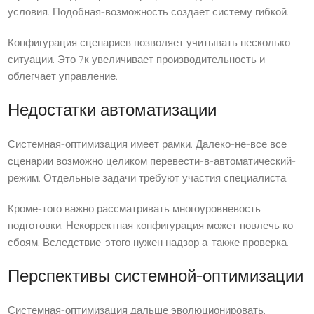
условия. Подобная-возможность создает систему гибкой.
Конфигурация сценариев позволяет учитывать несколько
ситуации. Это 7к увеличивает производительность и
облегчает управление.
Недостатки автоматизации
Системная-оптимизация имеет рамки. Далеко-не-все все
сценарии возможно целиком перевести-в-автоматический-
режим. Отдельные задачи требуют участия специалиста.
Кроме-того важно рассматривать многоуровневость
подготовки. Некорректная конфигурация может повлечь ко
сбоям. Вследствие-этого нужен надзор а-также проверка.
Перспективы системной-оптимизации
Системная-оптимизация дальше эволюционировать.