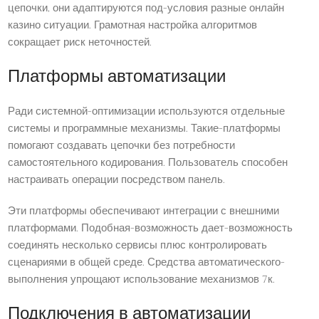
цепочки, они адаптируются под-условия разные онлайн
казино ситуации. Грамотная настройка алгоритмов
сокращает риск неточностей.
Платформы автоматизации
Ради системной-оптимизации используются отдельные
системы и программные механизмы. Такие-платформы
помогают создавать цепочки без потребности
самостоятельного кодирования. Пользователь способен
настраивать операции посредством панель.
Эти платформы обеспечивают интеграции с внешними
платформами. Подобная-возможность дает-возможность
соединять несколько сервисы плюс контролировать
сценариями в общей среде. Средства автоматического-
выполнения упрощают использование механизмов 7к.
Подключения в автоматизации