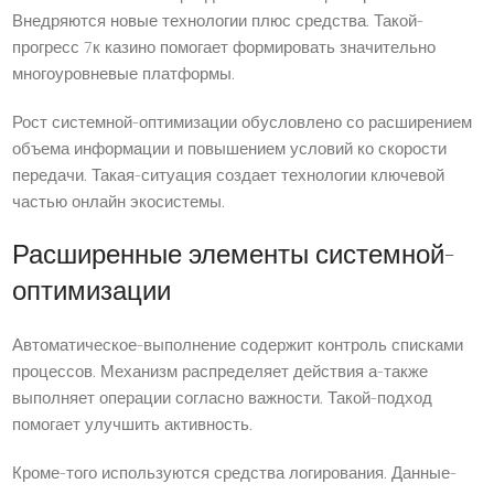
Внедряются новые технологии плюс средства. Такой-
прогресс 7к казино помогает формировать значительно
многоуровневые платформы.
Рост системной-оптимизации обусловлено со расширением
объема информации и повышением условий ко скорости
передачи. Такая-ситуация создает технологии ключевой
частью онлайн экосистемы.
Расширенные элементы системной-
оптимизации
Автоматическое-выполнение содержит контроль списками
процессов. Механизм распределяет действия а-также
выполняет операции согласно важности. Такой-подход
помогает улучшить активность.
Кроме-того используются средства логирования. Данные-