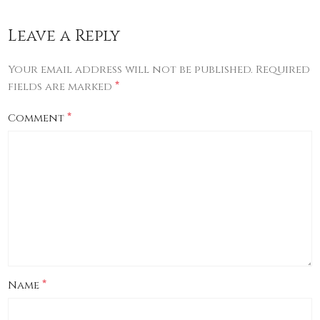
Leave a Reply
Your email address will not be published.
Required
*
fields are marked
*
Comment
*
Name