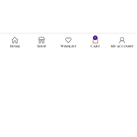
0
Home
Shop
Wishlist
Cart
My account