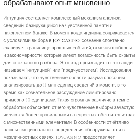
обрабатывают опыт мгновенно
Интуиция составляет комплексный механизм анализа
сведений, базирующийся на чувственной памяти и
накопленном багаже. В момент когда индивид соприкасается
с условиями выбора в
joy casino
, сознание спонтанно
сканирует хранилище прошлых событий, отмечая шаблоны
и закономерности, которые имеют возможность быть скрыты
для осознанного разбора. Этот ход производит то, что люди
называем “интуицией” или “предчувствием”. Исследования
показывают, что чувственные области разума способны
анализировать до 11 млн единиц сведений в момент, в то
время как сознательное рассуждение лимитировано
примерно 40 единицами. Такая огромная различие в темпе
обработки объясняет, отчего чувственные выборы зачастую
являются более правильными в непростых обстоятельствах
с множественными элементами. В особенности отчётливо
плюсы эмоционального определения обнаруживаются в
межличностных связях. joycasino предоставляет