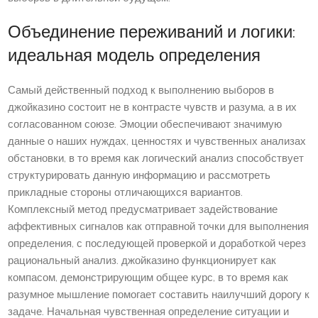
Объединение переживаний и логики:
идеальная модель определения
Самый действенный подход к выполнению выборов в
джойказино состоит не в контрасте чувств и разума, а в их
согласованном союзе. Эмоции обеспечивают значимую
данные о наших нуждах, ценностях и чувственных анализах
обстановки, в то время как логический анализ способствует
структурировать данную информацию и рассмотреть
прикладные стороны отличающихся вариантов.
Комплексный метод предусматривает задействование
аффективных сигналов как отправной точки для выполнения
определения, с последующей проверкой и доработкой через
рациональный анализ. джойказино функционирует как
компасом, демонстрирующим общее курс, в то время как
разумное мышление помогает составить наилучший дорогу к
задаче. Начальная чувственная определение ситуации и