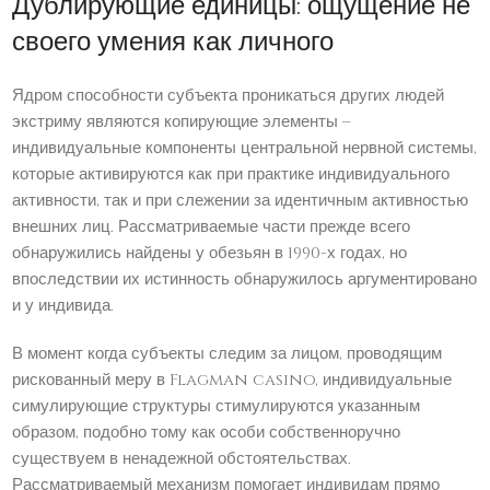
Дублирующие единицы: ощущение не
своего умения как личного
Ядром способности субъекта проникаться других людей
экстриму являются копирующие элементы –
индивидуальные компоненты центральной нервной системы,
которые активируются как при практике индивидуального
активности, так и при слежении за идентичным активностью
внешних лиц. Рассматриваемые части прежде всего
обнаружились найдены у обезьян в 1990-х годах, но
впоследствии их истинность обнаружилось аргументировано
и у индивида.
В момент когда субъекты следим за лицом, проводящим
рискованный меру в Flagman casino, индивидуальные
симулирующие структуры стимулируются указанным
образом, подобно тому как особи собственноручно
существуем в ненадежной обстоятельствах.
Рассматриваемый механизм помогает индивидам прямо