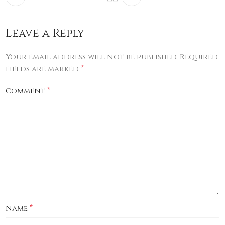
Leave a Reply
Your email address will not be published.
Required
*
fields are marked
*
Comment
*
Name