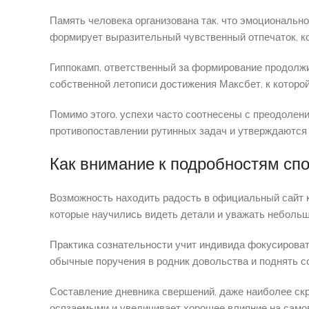
Память человека организована так, что эмоциональн
формирует выразительный чувственный отпечаток, ко
Гиппокамп, ответственный за формирование продолж
собственной летописи достижения Максбет, к которо
Помимо этого, успехи часто соотнесены с преодоле
противопоставлении рутинных задач и утверждаются 
Как внимание к подробностям сп
Возможность находить радость в официальный сайт к
которые научились видеть детали и уважать неболь
Практика сознательности учит индивида фокусироват
обычные поручения в родник довольства и поднять с
Составление дневника свершений, даже наиболее скр
осязаемыми и увеличивает хорошее влияние на само