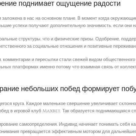
рение поднимает ощущение радости
 заложена в нас на основном плане. В момент когда окружающие
ьшие успехи получают дополнительную значимость, если они н
ральные структуры, что и физические призы. Одобрение, подд
тветственного за социальные отношения и позитивные переживан
, комментарии и пересылки стали свежей видом общественног
ьных платформах именно потому что взаимная связь от коллект
ирание небольших побед формирует поб
егося круга. Каждое маленькое свершение увеличивает склонно
бед в игровой клуб Maxbet. Так образуется поднимающаяся сп
рование самоопределения. Индивид начинает понимать себя как 
онимания превращается эффективным мотором для дальнейшего