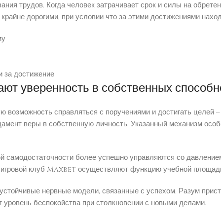
ния трудов. Когда человек затрачивает срок и силы на обретен
райне дорогими, при условии что за этими достижениями нахо
му
и за достижение
ают уверенность в собственных способн
 возможность справляться с поручениями и достигать целей –
амент веры в собственную личность. Указанный механизм особ
й самодостаточности более успешно управляются со давление
 игровой клуб Maxbet осуществляют функцию учебной площадки
 устойчивые нервные модели, связанные с успехом. Разум прис
т уровень беспокойства при столкновении с новыми делами.