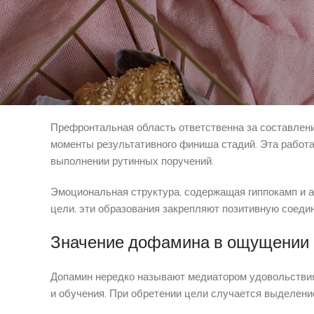
дальше.
Каким способом мозг записывает 
Нервные структуры разума беспрестанно изучают пр
расчетом и фактом, активируется система вознаграж
Префронтальная область ответственна за составлени
моменты результативного финиша стадий. Эта работа
выполнении рутинных поручений.
Эмоциональная структура, содержащая гиппокамп и а
цели, эти образования закрепляют позитивную соеди
Значение дофамина в ощущении 
Допамин нередко называют медиатором удовольствия
и обучения. При обретении цели случается выделени