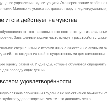
ощущение управления над ситуацией. Это переживание особенно
ными. Маленькие успехи воскрешают веру в индивидуальные у
е итога действует на чувства
обусловлена от того, насколько итог соответствует изначальн
рения. Завышенные задачи часто влекут к расстройству, даже 
прошлыми свершениями, с итогами иных личностей и с личными 
даний, что создает их крайне существенными для самооценки.
ее оценку развития. Индивиды, которые обучаются определять
ул для последующих деяний.
вством удовлетворённости
рямую связана вложенным трудам, а не объективной важности ит
 глубокое удовлетворение, чем те, что давались легко.