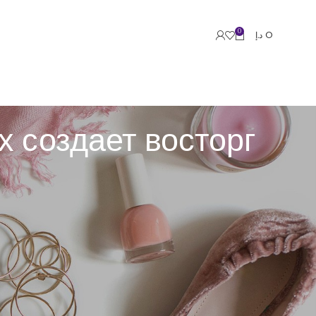
0
د.إ
0
х создает восторг
лужбе, освоили свежее выражение на чужом языке
а этим находятся многоуровневые душевные и
ологического здоровья.
етение позитивных поощрений необходимо для
ть искреннюю радость и желание развиваться