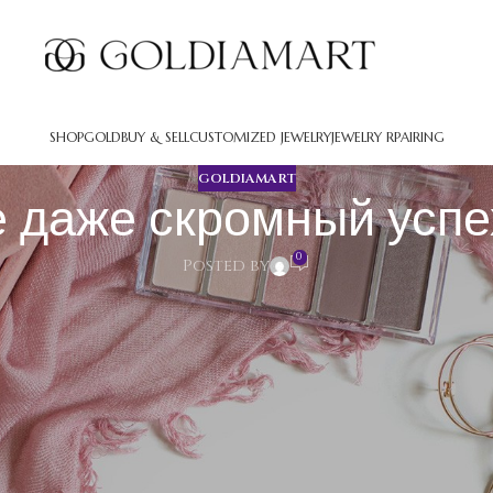
SHOP
GOLD
BUY & SELL
CUSTOMIZED JEWELRY
JEWELRY RPAIRING
GOLDIAMART
 даже скромный успе
0
Posted by
мный успех создает восторг
минимальных свершений. Завершили непростую поручение на с
ние духа растет. Эти мгновения представляются простыми, но з
 важнейшую роль в создании
казино Максбет
и поддержании псих
овеческая ментальность организована так, что постоянное обр
й причине даже наиболее скромные свершения способны породи