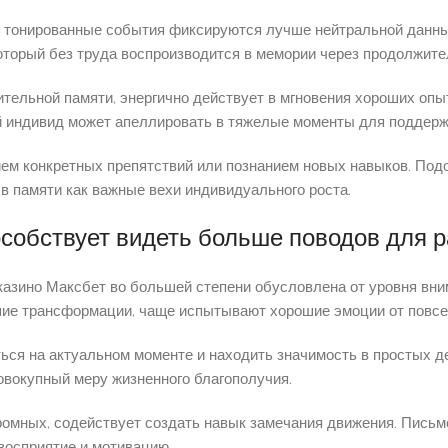
о тонированные события фиксируются лучше нейтральной данны
торый без труда воспроизводится в мемории через продолжите
ительной памяти, энергично действует в мгновения хороших оп
й индивид может апеллировать в тяжелые моменты для поддерж
нием конкретных препятствий или познанием новых навыков. По
в памяти как важные вехи индивидуального роста.
особствует видеть больше поводов для 
азино Максбет во большей степени обусловлена от уровня вним
шие трансформации, чаще испытывают хорошие эмоции от повс
ься на актуальном моменте и находить значимость в простых д
овокупный меру жизненного благополучия.
омных, содействует создать навык замечания движения. Письм
восприятие и мотивацию.