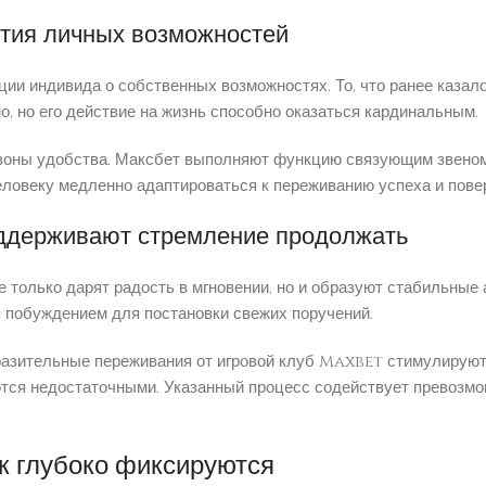
тия личных возможностей
и индивида о собственных возможностях. То, что ранее казал
, но его действие на жизнь способно оказаться кардинальным.
зоны удобства. Максбет выполняют функцию связующим звено
ловеку медленно адаптироваться к переживанию успеха и повер
оддерживают стремление продолжать
 только дарят радость в мгновении, но и образуют стабильные 
я побуждением для постановки свежих поручений.
разительные переживания от игровой клуб Maxbet стимулируют
ются недостаточными. Указанный процесс содействует превозм
к глубоко фиксируются