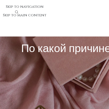
Skip to navigation
Skip to main content
По какой причине
По какой причине даже скро
Любой человек ознакомлен с ощущением радости от 
или просто вычистили жилище – и теперь уже состоя
нейрохимические явления. Маленькие успехи играют
Исследовательские изучения демонстрируют, что чел
удержания стимула и чувственного гармонии. По это