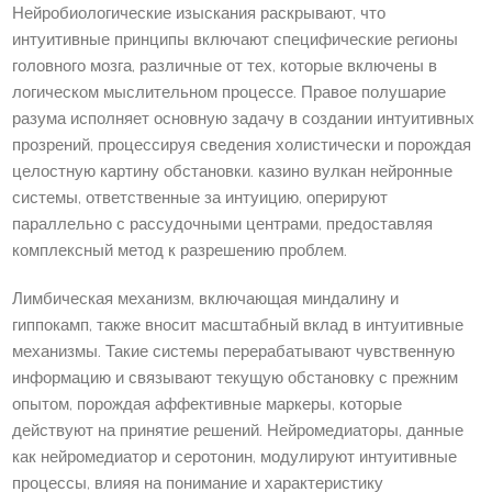
Нейробиологические изыскания раскрывают, что
интуитивные принципы включают специфические регионы
головного мозга, различные от тех, которые включены в
логическом мыслительном процессе. Правое полушарие
разума исполняет основную задачу в создании интуитивных
прозрений, процессируя сведения холистически и порождая
целостную картину обстановки. казино вулкан нейронные
системы, ответственные за интуицию, оперируют
параллельно с рассудочными центрами, предоставляя
комплексный метод к разрешению проблем.
Лимбическая механизм, включающая миндалину и
гиппокамп, также вносит масштабный вклад в интуитивные
механизмы. Такие системы перерабатывают чувственную
информацию и связывают текущую обстановку с прежним
опытом, порождая аффективные маркеры, которые
действуют на принятие решений. Нейромедиаторы, данные
как нейромедиатор и серотонин, модулируют интуитивные
процессы, влияя на понимание и характеристику