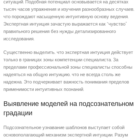
ситуаций. Подобная потенциал основывается на десятках
тысяч часов упражнения и изучения разнообразных случаев,
что порождают насыщенную интуитивную основу ведения.
Экспертная интуиция зачастую выражается как “чувство”
правильного решения без нужды детализированного
исследования.
Существенно выделить, что экспертная интуиция действует
только в границах зоны компетенции специалиста. За
пределами профессиональной зоны специалисты способны
надеяться на общую интуицию, что не всегда столь же
надежна. Это подчеркивает важность понимания пределов
применимости интуитивных познаний.
Выявление моделей на подсознательном
градации
Подсознательное узнавание шаблонов выступает собой
основополагающий механизм экспертной интуиции. Разум