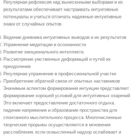
Регулярная рефлексия над вынесенными выборами и их
результатами обеспечивает настраивать интуитивные
потенциалы и учиться отличать надежные интуитивные
знаки от случайных опытов.
Ведение дневника интуитивных выводов и их результатов
Упражнение медитации и осознанности
Развитие эмоционального интеллекта
Рассмотрение умственных деформаций и путей их
преодоления
Регулярная упражнение в профессиональной участке
Приобретение обратной связи от опытных наставников
Значимым аспектом формирования интуиции представляет
формирование хорошей условий для интуитивных озарений.
Это включает предоставление достаточного отдыха,
падение напряжения и образование пространства для
спонтанного мыслительного процесса. Многочисленные
творческие прорывы осуществляются в мгновения
расслабления, если осмысленный надзор ослабевает и