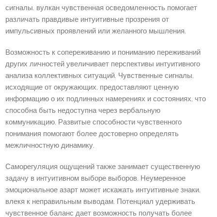
сигналы. вулкан чувственная осведомленность помогает
различать правдивые интуитивные прозрения от
импульсивных проявлений или желанного мышления.
Возможность к сопереживанию и пониманию переживаний
других личностей увеличивает перспективы интуитивного
анализа коллективных ситуаций. Чувственные сигналы,
исходящие от окружающих, предоставляют ценную
информацию о их подлинных намерениях и состояниях, что
способна быть недоступна через вербальную
коммуникацию. Развитые способности чувственного
понимания помогают более достоверно определять
межличностную динамику.
Саморегуляция ощущений также занимает существенную
задачу в интуитивном выборе выборов. Неумеренное
эмоциональное азарт может искажать интуитивные знаки,
влекя к неправильным выводам. Потенциал удерживать
чувственное баланс дает возможность получать более