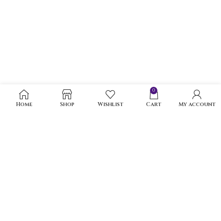
0
Home
Shop
Wishlist
Cart
My account