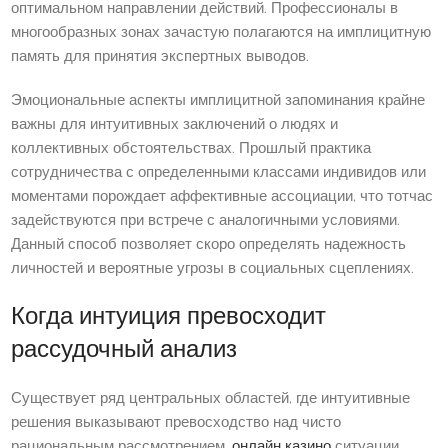
оптимальном направлении действий. Профессионалы в
многообразных зонах зачастую полагаются на имплицитную
память для принятия экспертных выводов.
Эмоциональные аспекты имплицитной запоминания крайне
важны для интуитивных заключений о людях и
коллективных обстоятельствах. Прошлый практика
сотрудничества с определенными классами индивидов или
моментами порождает аффективные ассоциации, что тотчас
задействуются при встрече с аналогичными условиями.
Данный способ позволяет скоро определять надежность
личностей и вероятные угрозы в социальных сцеплениях.
Когда интуиция превосходит
рассудочный анализ
Существует ряд центральных областей, где интуитивные
решения выказывают превосходство над чисто
рациональным рассмотрением.
онлайн казино
ситуации,