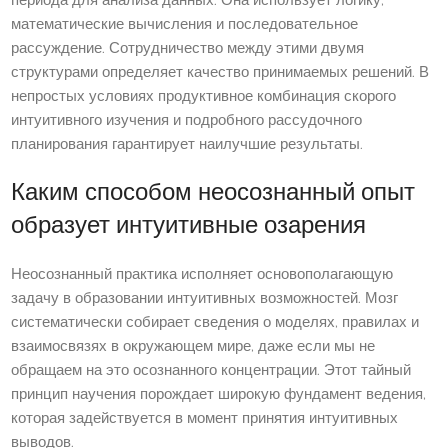
периода для анализа данных. Она использует логику,
математические вычисления и последовательное
рассуждение. Сотрудничество между этими двумя
структурами определяет качество принимаемых решений. В
непростых условиях продуктивное комбинация скорого
интуитивного изучения и подробного рассудочного
планирования гарантирует наилучшие результаты.
Каким способом неосознанный опыт
образует интуитивные озарения
Неосознанный практика исполняет основополагающую
задачу в образовании интуитивных возможностей. Мозг
систематически собирает сведения о моделях, правилах и
взаимосвязях в окружающем мире, даже если мы не
обращаем на это осознанного концентрации. Этот тайный
принцип научения порождает широкую фундамент ведения,
которая задействуется в момент принятия интуитивных
выводов.