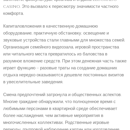
casino. Это вызвало к пересмотру значимости частного
комфорта.
Капиталовложения в качественную домашнюю
оборудование, практичную обстановку, освещение и
звуковые устройства стали главными для множества семей.
Организация семейного видеозала, игровой пространства
или читального места превратилось из баловства в
разумное вложение средств. При этом денежная часть также
играет функцию – разовые траты на создание домашних
отдыха нередко оказываются дешевле постоянных визитов
в увеселительные заведения.
Смена предпочтений затронула и общественных аспектов.
Многие граждане обнаружили, что полноценное время с
любимыми персонами в квартирной среде обеспечивает
более наслаждения, чем активные мероприятия в
многочисленных коллективах. Родственные игровые
периоды, групповой наблюдение картин или изготовление