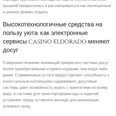
кушаний превратились в рассматриваться как полноценные
и ценные формы отдыха.
Высокотехнологичные средства на
пользу уюта: как электронные
сервисы casino eldorado меняют
досуг
Совершенствование инноваций превратило частные досуг
более приобретаемыми и превосходными, чем когда-либо
ранее. Стриминговые услуги предоставляют способность к
колоссальным коллекциям содержимого, досуговые
системы дают возможность играть с приятелями по всему
миру, а системы для транспортировки еды и изделий
устраняют нужду оставлять жилище для реализации
основных нужд.