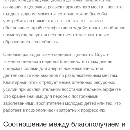
текущего индивидуума. Дорога до точки развлечений,
ожидание в цепочках, розыск парковочного места – все это
съедает дорогие моменты, которые можно было бы
употребить на прямо отдых. eldorado casino
обеспечивает крайне эффективно задействовать свободное
промежуток, запуская веселиться тотчас, как только
образовалась способность.
Силовые расходы также содержат ценность. Спустя
тяжелого делового периода большинство граждане не
содержат силами для энергичной межличностной
деятельности или выходов по развлекательным местам.
Квартирный отдых требует незначительных ресурсных
усилий при исключительном восстановительном эффекте.
Это крайне значимо для персон с постоянными
заболеваниями, воспитателей молодых детей или тех, кто
работает в психологически затратных профессиях.
Соотношение между благополучием и