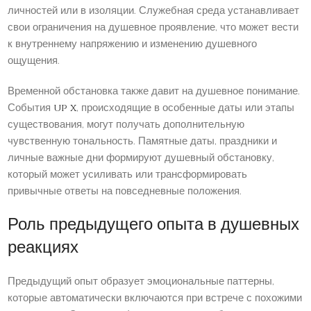
личностей или в изоляции. Служебная среда устанавливает
свои ограничения на душевное проявление, что может вести
к внутреннему напряжению и изменению душевного
ощущения.
Временной обстановка также давит на душевное понимание.
События
up x
, происходящие в особенные даты или этапы
существования, могут получать дополнительную
чувственную тональность. Памятные даты, праздники и
личные важные дни формируют душевный обстановку,
который может усиливать или трансформировать
привычные ответы на повседневные положения.
Роль предыдущего опыта в душевных
реакциях
Предыдущий опыт образует эмоциональные паттерны,
которые автоматически включаются при встрече с похожими