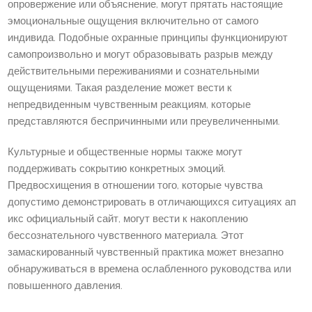
опровержение или объяснение, могут прятать настоящие
эмоциональные ощущения включительно от самого
индивида. Подобные охранные принципы функционируют
самопроизвольно и могут образовывать разрыв между
действительными переживаниями и сознательными
ощущениями. Такая разделение может вести к
непредвиденным чувственным реакциям, которые
представляются беспричинными или преувеличенными.
Культурные и общественные нормы также могут
поддерживать сокрытию конкретных эмоций.
Предвосхищения в отношении того, которые чувства
допустимо демонстрировать в отличающихся ситуациях ап
икс официальный сайт, могут вести к накоплению
бессознательного чувственного материала. Этот
замаскированный чувственный практика может внезапно
обнаруживаться в времена ослабленного руководства или
повышенного давления.