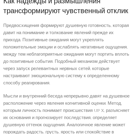
Как надежды и размышления
трансформируют чувственный отклик
Предвосхищения формируют душевную готовность, которая
давит на понимание и толкование явлений прежде их
прихода. Позитивные ожидания могут укреплять
положительные эмоции и ослаблять негативные ощущения,
между тем неблагоприятные ожидания могут портить вплоть
до позитивные события. Подобный механизм действует
через запуск релевантных нервных сетей, которые
настраивают эмоциональную систему к определенному
способу реагирования.
Мысли и внутренний беседа непрерывно давят на душевное
расположение через явления когнитивной оценки. Метод,
которым личность понимает происшествия up x, разъясняет
их основания и прогнозирует последствия, определяет
душевную оттенок ощущения. Аналогичное явление может
порождать радость, грусть, ярость или спокойствие в