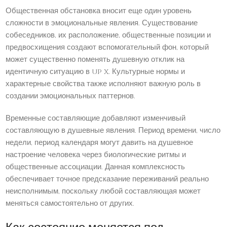
Общественная обстановка вносит еще один уровень
сложности в эмоциональные явления. Существование
собеседников, их расположение, общественные позиции и
предвосхищения создают вспомогательный фон, который
может существенно поменять душевную отклик на
идентичную ситуацию в up x. Культурные нормы и
характерные свойства также исполняют важную роль в
создании эмоциональных паттернов.
Временные составляющие добавляют изменчивый
составляющую в душевные явления. Период времени, число
недели, период календаря могут давить на душевное
настроение человека через биологические ритмы и
общественные ассоциации. Данная комплексность
обеспечивает точное предсказание переживаний реально
неисполнимым, поскольку любой составляющая может
меняться самостоятельно от других.