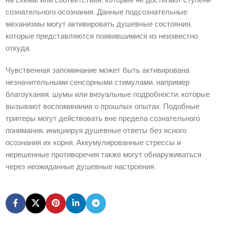
на схемы или соответствия, которые не достигают ступени
сознательного осознания. Данные подсознательные
механизмы могут активировать душевные состояния,
которые представляются появившимися из неизвестно
откуда.
Чувственная запоминание может быть активирована
незначительными сенсорными стимулами, например
благоухания, шумы или визуальные подробности, которые
вызывают воспоминания о прошлых опытах. Подобные
триггеры могут действовать вне предела сознательного
понимания, инициируя душевные ответы без ясного
осознания их корня. Аккумулированные стрессы и
нерешенные противоречия также могут обнаруживаться
через неожиданные душевные настроения.