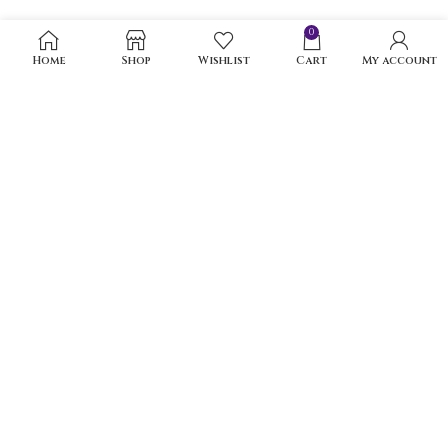
0
Home
Shop
Wishlist
Cart
My account