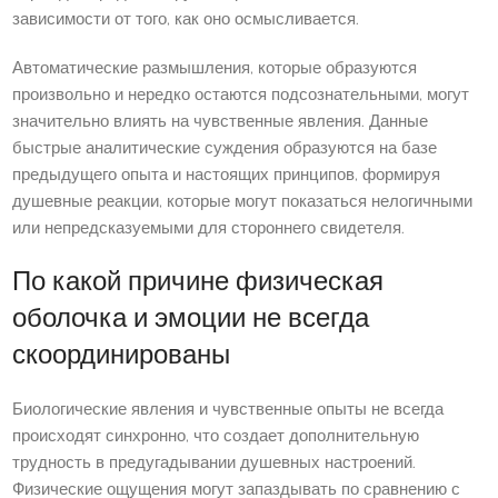
зависимости от того, как оно осмысливается.
Автоматические размышления, которые образуются
произвольно и нередко остаются подсознательными, могут
значительно влиять на чувственные явления. Данные
быстрые аналитические суждения образуются на базе
предыдущего опыта и настоящих принципов, формируя
душевные реакции, которые могут показаться нелогичными
или непредсказуемыми для стороннего свидетеля.
По какой причине физическая
оболочка и эмоции не всегда
скоординированы
Биологические явления и чувственные опыты не всегда
происходят синхронно, что создает дополнительную
трудность в предугадывании душевных настроений.
Физические ощущения могут запаздывать по сравнению с