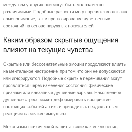
между тем у других они могут быть малозаметно
различимыми. Подобные разности могут препятствовать как
самопонимание, так и прогнозирование чувственных
состояний на основе наружных показателей.
Каким образом скрытые ощущения
влияют на текущие чувства
Скрытые или бессознательные эмоции продолжают влиять
на ментальное настроение, при том что они не допускаются
или игнорируются. Подобные скрытые переживания могут
проявляться через изменения состояния, физические
признаки или внезапные душевные взрывы. Накопленное
душевное стресс может деформировать восприятие
настоящих событий ап икс и приводить к неадекватным
реакциям на мелкие импульсы.
Механизмы психической защиты, такие как исключение,