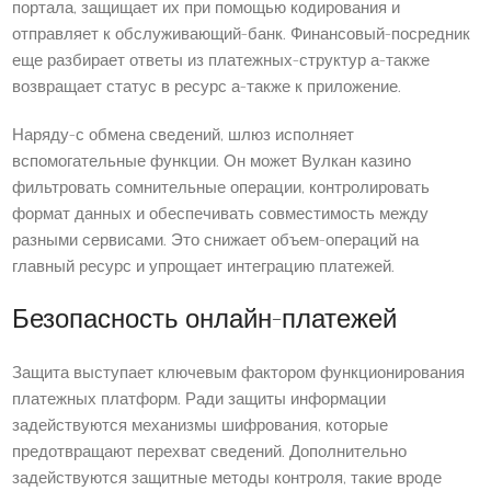
портала, защищает их при помощью кодирования и
отправляет к обслуживающий-банк. Финансовый-посредник
еще разбирает ответы из платежных-структур а-также
возвращает статус в ресурс а-также к приложение.
Наряду-с обмена сведений, шлюз исполняет
вспомогательные функции. Он может Вулкан казино
фильтровать сомнительные операции, контролировать
формат данных и обеспечивать совместимость между
разными сервисами. Это снижает объем-операций на
главный ресурс и упрощает интеграцию платежей.
Безопасность онлайн-платежей
Защита выступает ключевым фактором функционирования
платежных платформ. Ради защиты информации
задействуются механизмы шифрования, которые
предотвращают перехват сведений. Дополнительно
задействуются защитные методы контроля, такие вроде