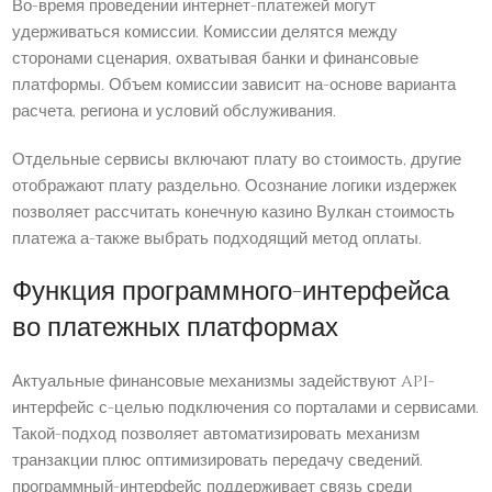
Во-время проведении интернет-платежей могут
удерживаться комиссии. Комиссии делятся между
сторонами сценария, охватывая банки и финансовые
платформы. Объем комиссии зависит на-основе варианта
расчета, региона и условий обслуживания.
Отдельные сервисы включают плату во стоимость, другие
отображают плату раздельно. Осознание логики издержек
позволяет рассчитать конечную казино Вулкан стоимость
платежа а-также выбрать подходящий метод оплаты.
Функция программного-интерфейса
во платежных платформах
Актуальные финансовые механизмы задействуют API-
интерфейс с-целью подключения со порталами и сервисами.
Такой-подход позволяет автоматизировать механизм
транзакции плюс оптимизировать передачу сведений.
программный-интерфейс поддерживает связь среди