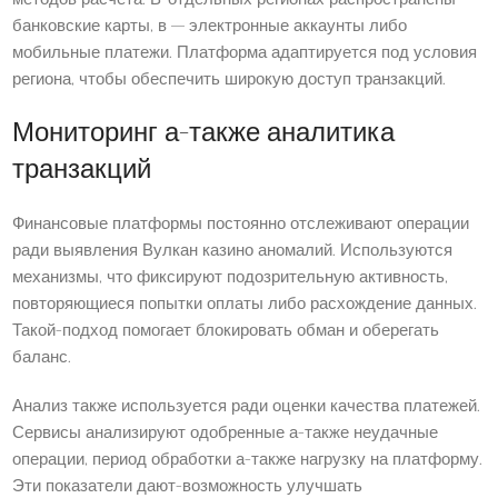
банковские карты, в — электронные аккаунты либо
мобильные платежи. Платформа адаптируется под условия
региона, чтобы обеспечить широкую доступ транзакций.
Мониторинг а-также аналитика
транзакций
Финансовые платформы постоянно отслеживают операции
ради выявления Вулкан казино аномалий. Используются
механизмы, что фиксируют подозрительную активность,
повторяющиеся попытки оплаты либо расхождение данных.
Такой-подход помогает блокировать обман и оберегать
баланс.
Анализ также используется ради оценки качества платежей.
Сервисы анализируют одобренные а-также неудачные
операции, период обработки а-также нагрузку на платформу.
Эти показатели дают-возможность улучшать