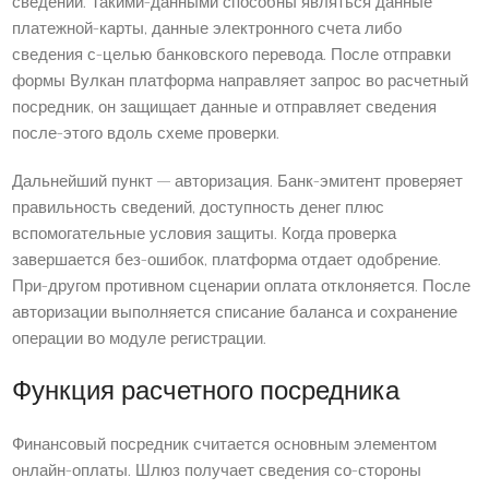
сведений. Такими-данными способны являться данные
платежной-карты, данные электронного счета либо
сведения с-целью банковского перевода. После отправки
формы Вулкан платформа направляет запрос во расчетный
посредник, он защищает данные и отправляет сведения
после-этого вдоль схеме проверки.
Дальнейший пункт — авторизация. Банк-эмитент проверяет
правильность сведений, доступность денег плюс
вспомогательные условия защиты. Когда проверка
завершается без-ошибок, платформа отдает одобрение.
При-другом противном сценарии оплата отклоняется. После
авторизации выполняется списание баланса и сохранение
операции во модуле регистрации.
Функция расчетного посредника
Финансовый посредник считается основным элементом
онлайн-оплаты. Шлюз получает сведения со-стороны