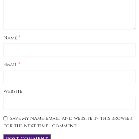
*
Name
*
Email
Website
Save my name, email, and website in this browser
for the next time I comment.