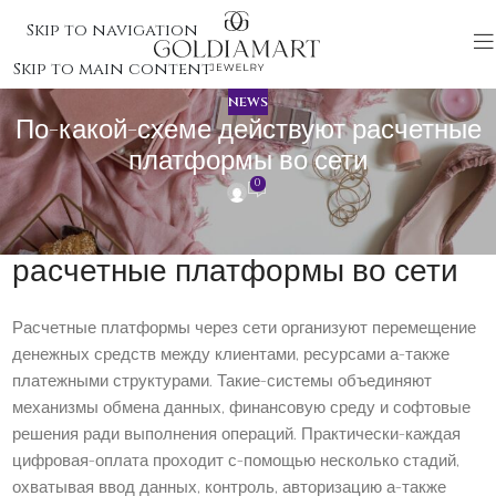
Skip to navigation
Skip to main content
NEWS
По-какой-схеме действуют расчетные
платформы во сети
0
По-какой-схеме действуют
расчетные платформы во сети
Расчетные платформы через сети организуют перемещение
денежных средств между клиентами, ресурсами а-также
платежными структурами. Такие-системы объединяют
механизмы обмена данных, финансовую среду и софтовые
решения ради выполнения операций. Практически-каждая
цифровая-оплата проходит с-помощью несколько стадий,
охватывая ввод данных, контроль, авторизацию а-также