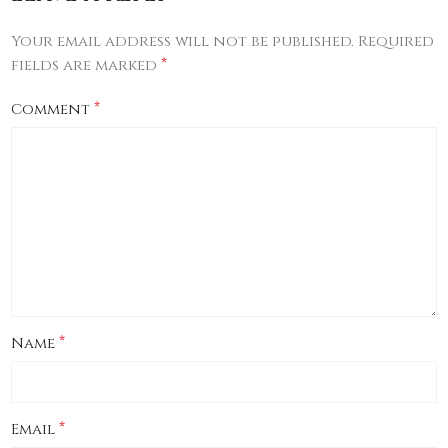
Your email address will not be published.
Required
*
fields are marked
*
Comment
*
Name
*
Email