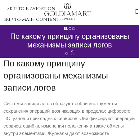
Skip to navigation
Skip to main content
BLOG
По какому принципу организованы
механизмы записи логов
0
По какому принципу
организованы механизмы
записи логов
Системы записи логов образуют собой инструменты
сохранения операций, возникающих в пределах цифрового
ПО, узлов и прикладных сервисов. Они фиксируют операции
сервиса, ошибки, изменения положения а также обмены
внутри элементами. Журналы дают возможность