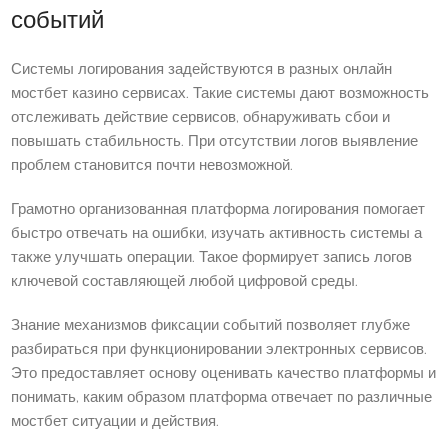
событий
Системы логирования задействуются в разных онлайн
мостбет казино сервисах. Такие системы дают возможность
отслеживать действие сервисов, обнаруживать сбои и
повышать стабильность. При отсутствии логов выявление
проблем становится почти невозможной.
Грамотно организованная платформа логирования помогает
быстро отвечать на ошибки, изучать активность системы а
также улучшать операции. Такое формирует запись логов
ключевой составляющей любой цифровой среды.
Знание механизмов фиксации событий позволяет глубже
разбираться при функционировании электронных сервисов.
Это предоставляет основу оценивать качество платформы и
понимать, каким образом платформа отвечает по различные
мостбет ситуации и действия.