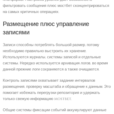
фильтровать сообщения плюс мостбет сконцентрироваться
на самых критичных операциях.
Размещение плюс управление
записями
Записи способны потреблять большой размер, потому
необходимо правильно выстроить их хранение.
Используются журналы, системы записей и отдельные
системы. Нередко используется архивация логов, во время
данной прежние логи сохраняются а также очищаются.
Контроль записями охватывает задание интервалов
размещения, проверку масштаба и обращение к данным. Это
помогает избежать перегрузки репозитория и удержать
только свежую информацию mostbet.
Общие системы фиксации событий аккумулируют данные