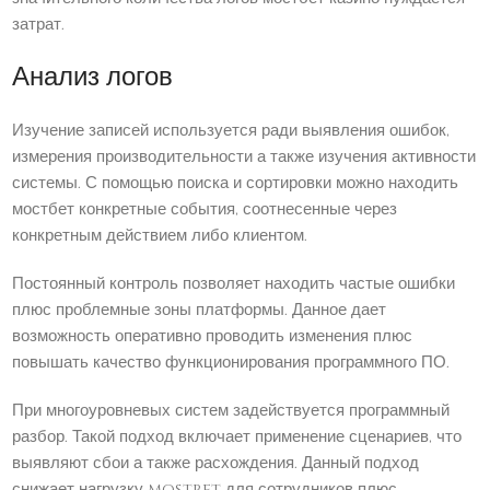
затрат.
Анализ логов
Изучение записей используется ради выявления ошибок,
измерения производительности а также изучения активности
системы. С помощью поиска и сортировки можно находить
мостбет конкретные события, соотнесенные через
конкретным действием либо клиентом.
Постоянный контроль позволяет находить частые ошибки
плюс проблемные зоны платформы. Данное дает
возможность оперативно проводить изменения плюс
повышать качество функционирования программного ПО.
При многоуровневых систем задействуется программный
разбор. Такой подход включает применение сценариев, что
выявляют сбои а также расхождения. Данный подход
снижает нагрузку mostbet для сотрудников плюс