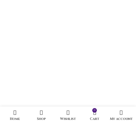
0
Home
Shop
Wishlist
Cart
My account