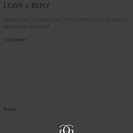
Leave a Reply
Your email address will not be published.
Required
*
fields are marked
*
Comment
*
Name