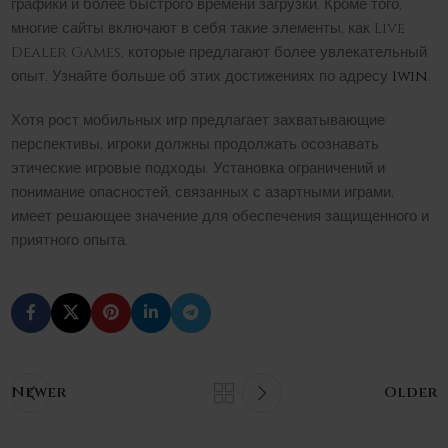
графики и более быстрого времени загрузки. Кроме того,
многие сайты включают в себя такие элементы, как Live
Dealer Games, которые предлагают более увлекательный
опыт. Узнайте больше об этих достижениях по адресу
1win
.
Хотя рост мобильных игр предлагает захватывающие
перспективы, игроки должны продолжать осознавать
этические игровые подходы. Установка ограничений и
понимание опасностей, связанных с азартными играми,
имеет решающее значение для обеспечения защищенного и
приятного опыта.
Newer
Older