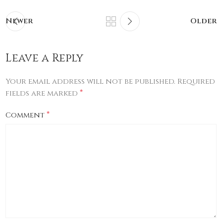
Newer
Older
Leave a Reply
Your email address will not be published.
Required
*
fields are marked
*
Comment