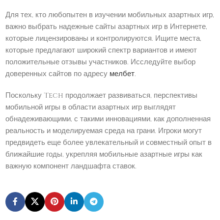
Для тех, кто любопытен в изучении мобильных азартных игр,
важно выбрать надежные сайты азартных игр в Интернете,
которые лицензированы и контролируются. Ищите места,
которые предлагают широкий спектр вариантов и имеют
положительные отзывы участников. Исследуйте выбор
доверенных сайтов по адресу
мелбет
.
Поскольку Tech продолжает развиваться, перспективы
мобильной игры в области азартных игр выглядят
обнадеживающими, с такими инновациями, как дополненная
реальность и моделируемая среда на грани. Игроки могут
предвидеть еще более увлекательный и совместный опыт в
ближайшие годы, укрепляя мобильные азартные игры как
важную компонент ландшафта ставок.