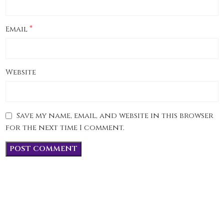
*
Email
Website
Save my name, email, and website in this browser
for the next time I comment.