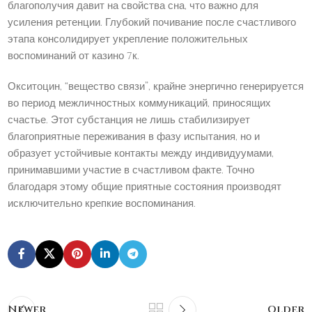
благополучия давит на свойства сна, что важно для
усиления ретенции. Глубокий почивание после счастливого
этапа консолидирует укрепление положительных
воспоминаний от казино 7к.
Окситоцин, “вещество связи”, крайне энергично генерируется
во период межличностных коммуникаций, приносящих
счастье. Этот субстанция не лишь стабилизирует
благоприятные переживания в фазу испытания, но и
образует устойчивые контакты между индивидуумами,
принимавшими участие в счастливом факте. Точно
благодаря этому общие приятные состояния производят
исключительно крепкие воспоминания.
Newer
Older