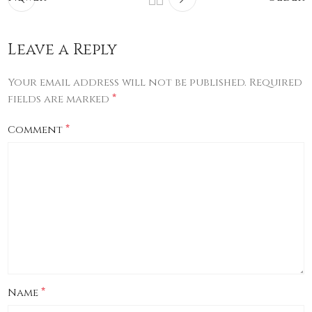
Leave a Reply
Your email address will not be published.
Required
*
fields are marked
*
Comment
*
Name