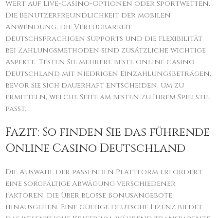
Wert auf Live-Casino-Optionen oder Sportwetten.
Die Benutzerfreundlichkeit der mobilen
Anwendung, die Verfügbarkeit
deutschsprachigen Supports und die Flexibilität
bei Zahlungsmethoden sind zusätzliche wichtige
Aspekte. Testen Sie mehrere beste online casino
Deutschland mit niedrigen Einzahlungsbeträgen,
bevor Sie sich dauerhaft entscheiden, um zu
ermitteln, welche Seite am besten zu Ihrem Spielstil
passt.
Fazit: So finden Sie das führende
Online Casino Deutschland
Die Auswahl der passenden Plattform erfordert
eine sorgfältige Abwägung verschiedener
Faktoren, die über bloße Bonusangebote
hinausgehen. Eine gültige deutsche Lizenz bildet