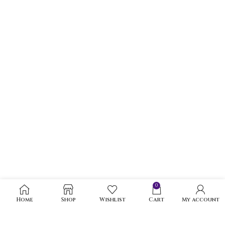
0
Home
Shop
Wishlist
Cart
My account