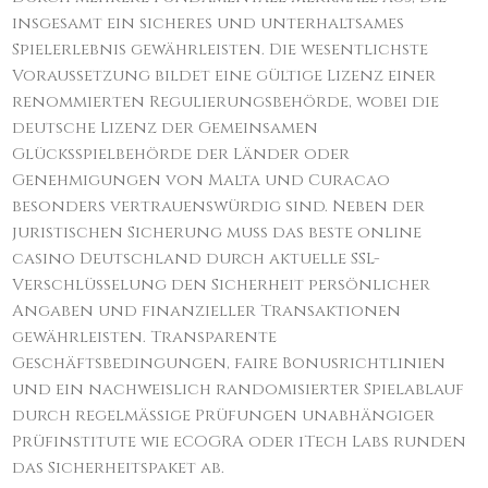
insgesamt ein sicheres und unterhaltsames
Spielerlebnis gewährleisten. Die wesentlichste
Voraussetzung bildet eine gültige Lizenz einer
renommierten Regulierungsbehörde, wobei die
deutsche Lizenz der Gemeinsamen
Glücksspielbehörde der Länder oder
Genehmigungen von Malta und Curacao
besonders vertrauenswürdig sind. Neben der
juristischen Sicherung muss das beste online
casino Deutschland durch aktuelle SSL-
Verschlüsselung den Sicherheit persönlicher
Angaben und finanzieller Transaktionen
gewährleisten. Transparente
Geschäftsbedingungen, faire Bonusrichtlinien
und ein nachweislich randomisierter Spielablauf
durch regelmäßige Prüfungen unabhängiger
Prüfinstitute wie eCOGRA oder iTech Labs runden
das Sicherheitspaket ab.