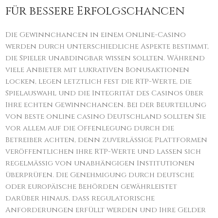
für bessere Erfolgschancen
Die Gewinnchancen in einem Online-Casino
werden durch unterschiedliche Aspekte bestimmt,
die Spieler unabdingbar wissen sollten. Während
viele Anbieter mit lukrativen Bonusaktionen
locken, legen letztlich fest die RTP-Werte, die
Spielauswahl und die Integrität des Casinos über
Ihre echten Gewinnchancen. Bei der Beurteilung
von beste online casino Deutschland sollten Sie
vor allem auf die Offenlegung durch die
Betreiber achten, denn zuverlässige Plattformen
veröffentlichen ihre RTP-Werte und lassen sich
regelmäßig von unabhängigen Institutionen
überprüfen. Die Genehmigung durch deutsche
oder europäische Behörden gewährleistet
darüber hinaus, dass regulatorische
Anforderungen erfüllt werden und Ihre Gelder