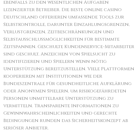
ebenfalls zu den wesentlichen Aufgaben
lizenzierter Betreiber. Die beste online casino
Deutschland offerieren umfassende Tools zur
Selbstkontrolle, darunter Einzahlungsgrenzen,
Verlustgrenzen, Zeitbeschränkungen und
Selbstausschlussmöglichkeiten für bestimmte
Zeitspannen. Geschulte Kundenservice-Mitarbeiter
sind geschult, Anzeichen von Spielsucht zu
identifizieren und Spielern wenn nötig
Unterstützung bereitzustellen. Viele Plattformen
kooperieren mit Institutionen wie der
Bundeszentrale für gesundheitliche Aufklärung
oder Anonymen Spielern, um risikogefährdeten
Personen unmittelbare Unterstützung zu
vermitteln. Transparente Informationen zu
Gewinnwahrscheinlichkeiten und gerechte
Bedingungen runden das Sicherheitskonzept ab
seriöser Anbieter.