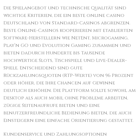
Die Spielangebot und technische Qualität sind
wichtige Kriterien, die ein beste online casino
Deutschland von Standard-Casinos abgrenzen.
Beste Online-Casinos kooperieren mit etablierten
Software-Herstellern wie NetEnt, Microgaming,
Play’n GO und Evolution Gaming zusammen und
bieten dadurch Hunderte bis Tausende
hochwertige Slots, Tischspiele und Live-Dealer-
Spiele. Entscheidend sind gute
Rückzahlungsquoten (RTP-Werte) von 96 Prozent
oder höher, die Ihre Chancen auf Gewinne
deutlich erhöhen. Die Plattform sollte sowohl am
Desktop als auch mobil ohne Probleme arbeiten,
zügige Seitenaufrufe bieten und eine
benutzerfreundliche Bedienung bieten, die auch
Einsteigern eine einfache Orientierung gestattet.
Kundenservice und Zahlungsoptionen