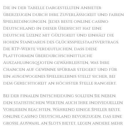
Die in der Tabelle dargestellten Anbieter
überzeugen durch ihre Zuverlässigkeit und fairen
Spielbedingungen. Jedes beste online casino
Deutschland in dieser Übersicht hat eine
deutsche Lizenz mit Gültigkeit und einhält die
hohen Standards des Glücksspielstaatsvertrags.
Die RTP-Werte verdeutlichen, dass diese
Plattformen überdurchschnittliche
Auszahlungsquoten gewährleisten, was Ihre
Chancen auf Gewinne spürbar steigert und für
ein ausgewogenes Spielerlebnis stellt sicher, bei
dem Gerechtigkeit an höchster Stelle rangiert.
Bei der finalen Entscheidung sollten Sie neben
den statistischen Werten auch Ihre individuellen
Vorlieben beachten. Während einige Spieler beste
online casino Deutschland bevorzugen, das eine
große Auswahl an Slots bietet, legen andere mehr