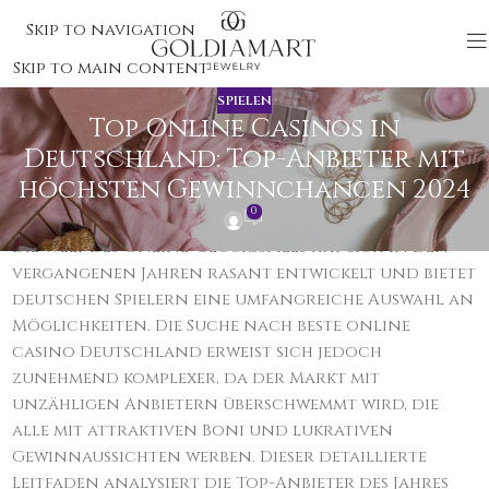
Skip to navigation
Skip to main content
SPIELEN
Top Online Casinos in
Deutschland: Top-Anbieter mit
höchsten Gewinnchancen 2024
0
Die Welt des Online-Glücksspiels hat sich in den
vergangenen Jahren rasant entwickelt und bietet
deutschen Spielern eine umfangreiche Auswahl an
Möglichkeiten. Die Suche nach beste online
casino Deutschland erweist sich jedoch
zunehmend komplexer, da der Markt mit
unzähligen Anbietern überschwemmt wird, die
alle mit attraktiven Boni und lukrativen
Gewinnaussichten werben. Dieser detaillierte
Leitfaden analysiert die Top-Anbieter des Jahres