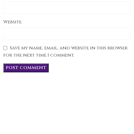
Website
Save my name, email, and website in this browser
for the next time I comment.