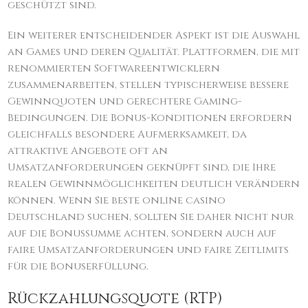
geschützt sind.
Ein weiterer entscheidender Aspekt ist die Auswahl
an Games und deren Qualität. Plattformen, die mit
renommierten Softwareentwicklern
zusammenarbeiten, stellen typischerweise bessere
Gewinnquoten und gerechtere Gaming-
Bedingungen. Die Bonus-Konditionen erfordern
gleichfalls besondere Aufmerksamkeit, da
attraktive Angebote oft an
Umsatzanforderungen geknüpft sind, die Ihre
realen Gewinnmöglichkeiten deutlich verändern
können. Wenn Sie beste online casino
Deutschland suchen, sollten Sie daher nicht nur
auf die Bonussumme achten, sondern auch auf
faire Umsatzanforderungen und faire Zeitlimits
für die Bonuserfüllung.
Rückzahlungsquote (RTP)