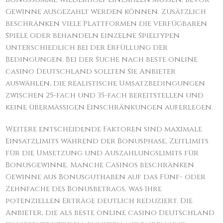
Gewinne ausgezahlt werden können. Zusätzlich
beschränken viele Plattformen die verfügbaren
Spiele oder behandeln einzelne Spieltypen
unterschiedlich bei der Erfüllung der
Bedingungen. Bei der Suche nach beste online
casino Deutschland sollten Sie Anbieter
auswählen, die realistische Umsatzbedingungen
zwischen 25-fach und 35-fach bereitstellen und
keine übermäßigen Einschränkungen auferlegen.
Weitere entscheidende Faktoren sind maximale
Einsatzlimits während der Bonusphase, Zeitlimits
für die Umsetzung und Auszahlungslimits für
Bonusgewinne. Manche Casinos beschränken
Gewinne aus Bonusguthaben auf das Fünf- oder
Zehnfache des Bonusbetrags, was Ihre
potenziellen Erträge deutlich reduziert. Die
Anbieter, die als beste online casino Deutschland