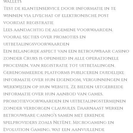
wallets
Test de klantenservice door informatie in te
winnen via livechat of elektronische post
voordat registratie
Lees aandachtig de algemene voorwaarden,
vooral secties over promoties en
uitbetalingsvoorwaarden
Een belangrijk aspect van een betrouwbaar casino
zonder Cruks is openheid in alle operationele
processen, van registratie tot uitbetalingen.
Gerenommeerde platforms publiceren duidelijke
informatie over hun eigendom, vergunningen en
werkwijzen op hun website. Ze bieden uitgebreide
informatie over hun aanbod van games,
promotievoorwaarden en uitbetalingstermijnen
zonder verborgen clausules. Daarnaast werken
betrouwbare casino’s samen met erkende
spelproviders zoals NetEnt, Microgaming en
Evolution Gaming, wat een aanvullende