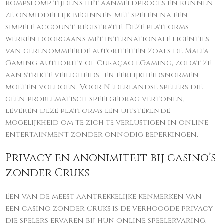
rompslomp tijdens het aanmeldproces en kunnen
ze onmiddellijk beginnen met spelen na een
simpele account-registratie. Deze platforms
werken doorgaans met internationale licenties
van gerenommeerde autoriteiten zoals de Malta
Gaming Authority of Curaçao eGaming, zodat ze
aan strikte veiligheids- en eerlijkheidsnormen
moeten voldoen. Voor Nederlandse spelers die
geen problematisch speelgedrag vertonen,
leveren deze platforms een uitstekende
mogelijkheid om te zich te verlustigen in online
entertainment zonder onnodig beperkingen.
Privacy en anonimiteit bij casino’s
zonder Cruks
Een van de meest aantrekkelijke kenmerken van
een casino zonder Cruks is de verhoogde privacy
die spelers ervaren bij hun online speelervaring.