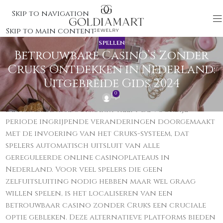
Skip to navigation
Skip to main content
SPELLEN
Betrouwbare Casino’s Zonder
Cruks Ontdekken in Nederland:
Uitgebreide Gids 2024
0
De Nederlandse gokmarkt heeft de voorbije
periode ingrijpende veranderingen doorgemaakt
met de invoering van het Cruks-systeem, dat
spelers automatisch uitsluit van alle
gereguleerde online casinoplateaus in
Nederland. Voor veel spelers die geen
zelfuitsluiting nodig hebben maar wel graag
willen spelen, is het localiseren van een
betrouwbaar casino zonder Cruks een cruciale
optie gebleken. Deze alternatieve platforms bieden