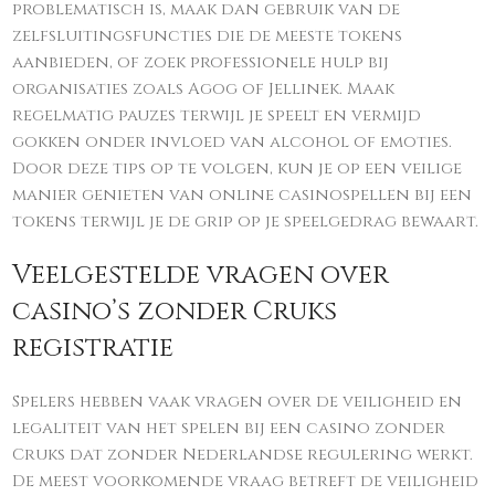
problematisch is, maak dan gebruik van de
zelfsluitingsfuncties die de meeste tokens
aanbieden, of zoek professionele hulp bij
organisaties zoals Agog of Jellinek. Maak
regelmatig pauzes terwijl je speelt en vermijd
gokken onder invloed van alcohol of emoties.
Door deze tips op te volgen, kun je op een veilige
manier genieten van online casinospellen bij een
tokens terwijl je de grip op je speelgedrag bewaart.
Veelgestelde vragen over
casino’s zonder Cruks
registratie
Spelers hebben vaak vragen over de veiligheid en
legaliteit van het spelen bij een casino zonder
Cruks dat zonder Nederlandse regulering werkt.
De meest voorkomende vraag betreft de veiligheid