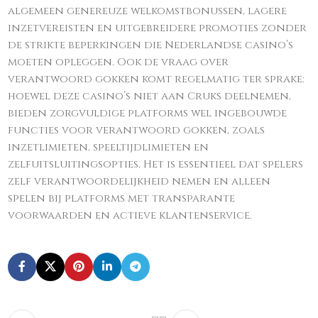
algemeen genereuze welkomstbonussen, lagere
inzetvereisten en uitgebreidere promoties zonder
de strikte beperkingen die Nederlandse casino’s
moeten opleggen. Ook de vraag over
verantwoord gokken komt regelmatig ter sprake:
hoewel deze casino’s niet aan Cruks deelnemen,
bieden zorgvuldige platforms wel ingebouwde
functies voor verantwoord gokken, zoals
inzetlimieten, speeltijdlimieten en
zelfuitsluitingsopties. Het is essentieel dat spelers
zelf verantwoordelijkheid nemen en alleen
spelen bij platforms met transparante
voorwaarden en actieve klantenservice.