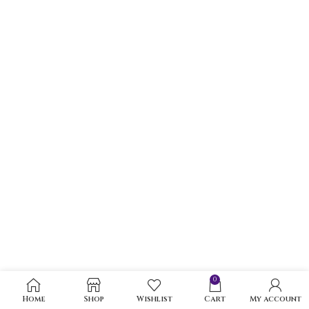
0
Home
Shop
Wishlist
Cart
My account