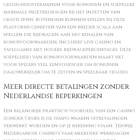
geldigheidstermijnen voor bonussen en soepelere
maximale inzetbedragen bij het inzetten van
gratis spins. Bovendien kunnen spelers bij deze
platforms genieten van een breder scala aan
spellen die bijdragen aan het behalen van
bonusvoorwaarden, inclusief live casino en
tafelgames met hogere bijdragepercentages. Deze
soepelheid van bonusvoorwaarden maakt het
voor spelers veel eenvoudiger om bonussen
daadwerkelijk om te zetten in speelbaar tegoed.
Meer directe betalingen zonder
Nederlandse beperkingen
Een belangrijk praktisch voordeel van een casino
zonder Cruks is de tempo waarin uitbetalingen
verwerkt worden en op je rekening staan. Terwijl
Nederlandse casino’s vaak meerdere werkdagen