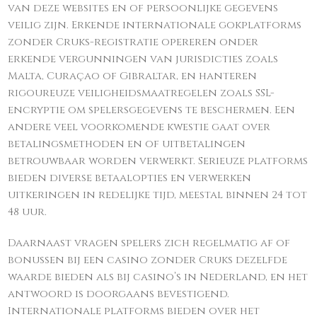
van deze websites en of persoonlijke gegevens
veilig zijn. Erkende internationale gokplatforms
zonder Cruks-registratie opereren onder
erkende vergunningen van jurisdicties zoals
Malta, Curaçao of Gibraltar, en hanteren
rigoureuze veiligheidsmaatregelen zoals SSL-
encryptie om spelersgegevens te beschermen. Een
andere veel voorkomende kwestie gaat over
betalingsmethoden en of uitbetalingen
betrouwbaar worden verwerkt. Serieuze platforms
bieden diverse betaalopties en verwerken
uitkeringen in redelijke tijd, meestal binnen 24 tot
48 uur.
Daarnaast vragen spelers zich regelmatig af of
bonussen bij een casino zonder Cruks dezelfde
waarde bieden als bij casino’s in Nederland, en het
antwoord is doorgaans bevestigend.
Internationale platforms bieden over het