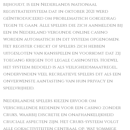
bijhoudt, is een Nederlands nationaal
registratiesysteem dat in oktober 2021 werd
geïntroduceerd om problematisch gokgedrag
tegen te gaan. Alle spelers die zich aanmelden bij
een in Nederland vergunde online casino
worden automatisch in dit systeem opgenomen.
Het register checkt of spelers zich hebben
uitgesloten van kansspelen en voorkomt dat zij
toegang krijgen tot legale casinosites. Hoewel
het systeem bedoeld is als veiligheidsmaatregel,
ondervinden veel recreatieve spelers dit als een
onverwenste aantasting van hun privacy en
speelvrijheid.
Nederlandse spelers kiezen ervoor om
verschillende redenen voor een casino zonder
Cruks, waarbij discretie en onafhankelijkheid
cruciale aspecten zijn. Het Cruks-systeem volgt
alle gokactiviteiten centraal op, wat sommige